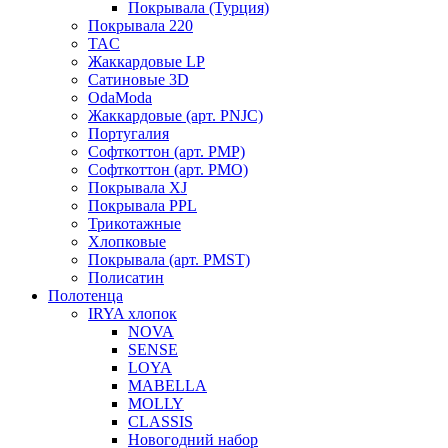
Покрывала (Турция)
Покрывала 220
TAC
Жаккардовые LP
Сатиновые 3D
OdaModa
Жаккардовые (арт. PNJC)
Португалия
Софткоттон (арт. PMP)
Софткоттон (арт. PMO)
Покрывала XJ
Покрывала PPL
Трикотажные
Хлопковые
Покрывала (арт. PMST)
Полисатин
Полотенца
IRYA хлопок
NOVA
SENSE
LOYA
MABELLA
MOLLY
CLASSIS
Новогодний набор