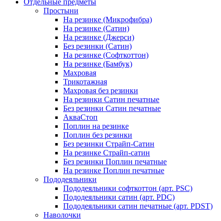
Отдельные предметы
Простыни
На резинке (Микрофибра)
На резинке (Сатин)
На резинке (Джерси)
Без резинки (Сатин)
На резинке (Софткоттон)
На резинке (Бамбук)
Махровая
Трикотажная
Махровая без резинки
На резинки Сатин печатные
Без резинки Сатин печатные
АкваСтоп
Поплин на резинке
Поплин без резинки
Без резинки Страйп-Сатин
На резинке Страйп-сатин
Без резинки Поплин печатные
На резинке Поплин печатные
Пододеяльники
Пододеяльники софткоттон (арт. PSC)
Пододеяльники сатин (арт. PDC)
Пододеяльники сатин печатные (арт. PDST)
Наволочки