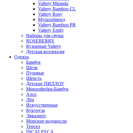
Valtery Miranda
Valtery Bamboo CL
Valtery Rosy
Мультибренд
Valtery Bamboo PR
Valtery Emily
Наборы для сауны
ROSEBERRY
Кухонные Valtery
Детская коллекция
Одеяла
Бамбук
Шелк
Пуховые
Шерсть
Детские ПИЛЛОУ
Микрофибра-Бамбук
Алоэ
Лён
Искусственные
Кукуруза
Эвкалипт
Морские водоросли
Тенсел
INCALPACA