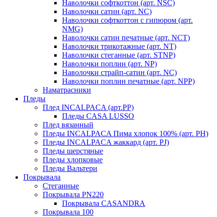
Наволочки софткоттон (арт. NSC)
Наволочки сатин (арт. NC)
Наволочки софткоттон с гипюром (арт.
NMG)
Наволочки сатин печатные (арт. NCT)
Наволочки трикотажные (арт. NT)
Наволочки стеганные (арт. STNP)
Наволочки поплин (арт. NP)
Наволочки страйп-сатин (арт. NC)
Наволочки поплин печатные (арт. NPP)
Наматрасники
Пледы
Плед INCALPACA (арт.PP)
Пледы CASA LUSSO
Плед вязанный
Пледы INCALPACA Пима хлопок 100% (арт. PH)
Пледы INCALPACA жаккард (арт. PJ)
Пледы шерстяные
Пледы хлопковые
Пледы Вальтери
Покрывала
Стеганные
Покрывала PN220
Покрывала CASANDRA
Покрывала 100