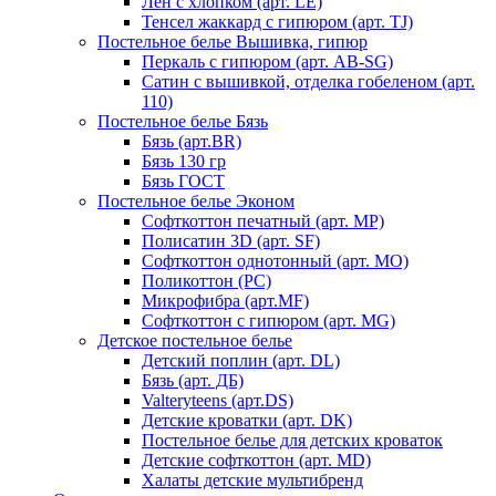
Лен с хлопком (арт. LE)
Тенсел жаккард с гипюром (арт. TJ)
Постельное белье Вышивка, гипюр
Перкаль с гипюром (арт. AB-SG)
Сатин с вышивкой, отделка гобеленом (арт.
110)
Постельное белье Бязь
Бязь (арт.BR)
Бязь 130 гр
Бязь ГОСТ
Постельное белье Эконом
Софткоттон печатный (арт. MР)
Полисатин 3D (арт. SF)
Софткоттон однотонный (арт. MO)
Поликоттон (PC)
Микрофибра (арт.MF)
Софткоттон с гипюром (арт. MG)
Детское постельное белье
Детский поплин (арт. DL)
Бязь (арт. ДБ)
Valteryteens (арт.DS)
Детские кроватки (арт. DK)
Постельное белье для детских кроваток
Детские софткоттон (арт. MD)
Халаты детские мультибренд