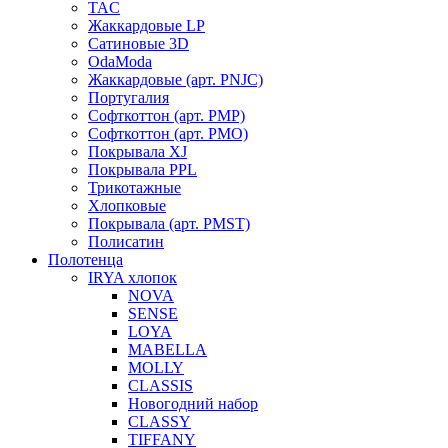
TAC
Жаккардовые LP
Сатиновые 3D
OdaModa
Жаккардовые (арт. PNJC)
Португалия
Софткоттон (арт. PMP)
Софткоттон (арт. PMO)
Покрывала XJ
Покрывала PPL
Трикотажные
Хлопковые
Покрывала (арт. PMST)
Полисатин
Полотенца
IRYA хлопок
NOVA
SENSE
LOYA
MABELLA
MOLLY
CLASSIS
Новогодний набор
CLASSY
TIFFANY