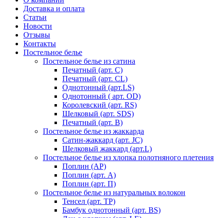
Доставка и оплата
Статьи
Новости
Отзывы
Контакты
Постельное белье
Постельное белье из сатина
Печатный (арт. С)
Печатный (арт. СL)
Однотонный (арт.LS)
Однотонный ( арт. OD)
Королевский (арт. RS)
Шелковый (арт. SDS)
Печатный (арт. В)
Постельное белье из жаккарда
Сатин-жаккард (арт. JC)
Шелковый жаккард (арт.L)
Постельное белье из хлопка полотняного плетения
Поплин (AP)
Поплин (арт. А)
Поплин (арт. П)
Постельное белье из натуральных волокон
Тенсел (арт. ТР)
Бамбук однотонный (арт. BS)