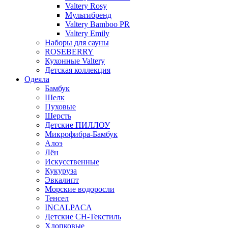
Valtery Rosy
Мультибренд
Valtery Bamboo PR
Valtery Emily
Наборы для сауны
ROSEBERRY
Кухонные Valtery
Детская коллекция
Одеяла
Бамбук
Шелк
Пуховые
Шерсть
Детские ПИЛЛОУ
Микрофибра-Бамбук
Алоэ
Лён
Искусственные
Кукуруза
Эвкалипт
Морские водоросли
Тенсел
INCALPACA
Детские СН-Текстиль
Хлопковые