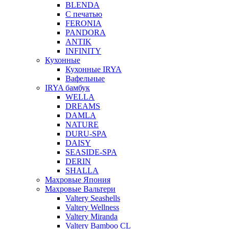
BLENDA
С печатью
FERONIA
PANDORA
ANTIK
INFINITY
Кухонные
Кухонные IRYA
Вафельные
IRYA бамбук
WELLA
DREAMS
DAMLA
NATURE
DURU-SPA
DAISY
SEASIDE-SPA
DERIN
SHALLA
Махровые Япония
Махровые Вальтери
Valtery Seashells
Valtery Wellness
Valtery Miranda
Valtery Bamboo CL