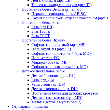
Лен с хлопком (арт. LE)
Тенсел жаккард с гипюром (арт. TJ)
Постельное белье Вышивка, гипюр
Перкаль с гипюром (арт. AB-SG)
Сатин с вышивкой, отделка гобеленом (арт. 11
Постельное белье Бязь
Бязь (арт.BR)
Бязь 130 гр
Бязь ГОСТ
Постельное белье Эконом
Софткоттон печатный (арт. MР)
Полисатин 3D (арт. SF)
Софткоттон однотонный (арт. MO)
Поликоттон (PC)
Микрофибра (арт.MF)
Софткоттон с гипюром (арт. MG)
Детское постельное белье
Детский поплин (арт. DL)
Бязь (арт. ДБ)
Valteryteens (арт.DS)
Детские кроватки (арт. DK)
Постельное белье для детских кроваток
Детские софткоттон (арт. MD)
Халаты детские мультибренд
Отдельные предметы