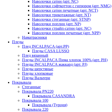
Наволочки сатин (арт. NC)
Наволочки софткоттон с гипюром (арт. NMG)
Наволочки сатин печатные (арт. NCT)
Наволочки трикотажные (арт. NT)
Наволочки стеганные (арт. STNP)
Наволочки поплин (арт. NP)
Наволочки страйп-сатин (арт. NC)
Наволочки поплин печатные (арт. NPP)
Наматрасники
Пледы
Плед INCALPACA (арт.PP)
Пледы CASA LUSSO
Плед вязанный
Пледы INCALPACA Пима хлопок 100% (арт. PH)
Пледы INCALPACA жаккард (арт. PJ)
Пледы шерстяные
Пледы хлопковые
Пледы Вальтери
Покрывала
Стеганные
Покрывала PN220
Покрывала CASANDRA
Покрывала 100
Покрывала (Турция)
Покрывала 220