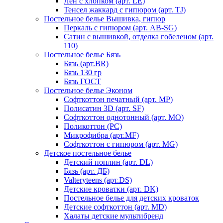
Лен с хлопком (арт. LE)
Тенсел жаккард с гипюром (арт. TJ)
Постельное белье Вышивка, гипюр
Перкаль с гипюром (арт. AB-SG)
Сатин с вышивкой, отделка гобеленом (арт.
110)
Постельное белье Бязь
Бязь (арт.BR)
Бязь 130 гр
Бязь ГОСТ
Постельное белье Эконом
Софткоттон печатный (арт. MР)
Полисатин 3D (арт. SF)
Софткоттон однотонный (арт. MO)
Поликоттон (PC)
Микрофибра (арт.MF)
Софткоттон с гипюром (арт. MG)
Детское постельное белье
Детский поплин (арт. DL)
Бязь (арт. ДБ)
Valteryteens (арт.DS)
Детские кроватки (арт. DK)
Постельное белье для детских кроваток
Детские софткоттон (арт. MD)
Халаты детские мультибренд