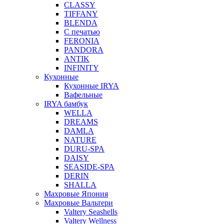
CLASSY
TIFFANY
BLENDA
С печатью
FERONIA
PANDORA
ANTIK
INFINITY
Кухонные
Кухонные IRYA
Вафельные
IRYA бамбук
WELLA
DREAMS
DAMLA
NATURE
DURU-SPA
DAISY
SEASIDE-SPA
DERIN
SHALLA
Махровые Япония
Махровые Вальтери
Valtery Seashells
Valtery Wellness