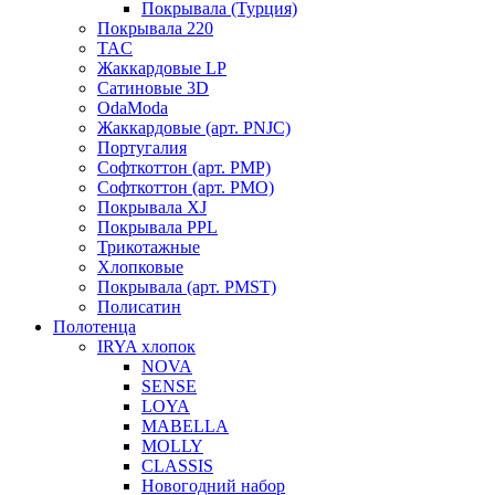
Покрывала (Турция)
Покрывала 220
TAC
Жаккардовые LP
Сатиновые 3D
OdaModa
Жаккардовые (арт. PNJC)
Португалия
Софткоттон (арт. PMP)
Софткоттон (арт. PMO)
Покрывала XJ
Покрывала PPL
Трикотажные
Хлопковые
Покрывала (арт. PMST)
Полисатин
Полотенца
IRYA хлопок
NOVA
SENSE
LOYA
MABELLA
MOLLY
CLASSIS
Новогодний набор