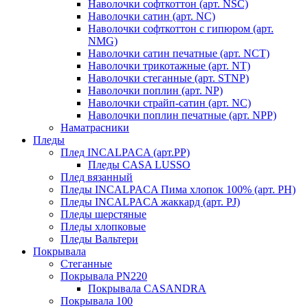
Наволочки софткоттон (арт. NSC)
Наволочки сатин (арт. NC)
Наволочки софткоттон с гипюром (арт.
NMG)
Наволочки сатин печатные (арт. NCT)
Наволочки трикотажные (арт. NT)
Наволочки стеганные (арт. STNP)
Наволочки поплин (арт. NP)
Наволочки страйп-сатин (арт. NC)
Наволочки поплин печатные (арт. NPP)
Наматрасники
Пледы
Плед INCALPACA (арт.PP)
Пледы CASA LUSSO
Плед вязанный
Пледы INCALPACA Пима хлопок 100% (арт. PH)
Пледы INCALPACA жаккард (арт. PJ)
Пледы шерстяные
Пледы хлопковые
Пледы Вальтери
Покрывала
Стеганные
Покрывала PN220
Покрывала CASANDRA
Покрывала 100