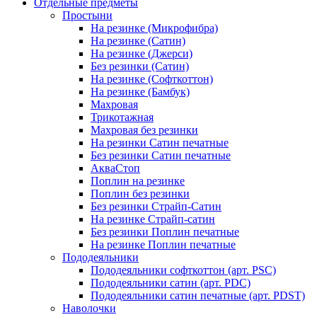
Отдельные предметы
Простыни
На резинке (Микрофибра)
На резинке (Сатин)
На резинке (Джерси)
Без резинки (Сатин)
На резинке (Софткоттон)
На резинке (Бамбук)
Махровая
Трикотажная
Махровая без резинки
На резинки Сатин печатные
Без резинки Сатин печатные
АкваСтоп
Поплин на резинке
Поплин без резинки
Без резинки Страйп-Сатин
На резинке Страйп-сатин
Без резинки Поплин печатные
На резинке Поплин печатные
Пододеяльники
Пододеяльники софткоттон (арт. PSC)
Пододеяльники сатин (арт. PDC)
Пододеяльники сатин печатные (арт. PDST)
Наволочки