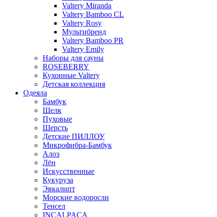
Valtery Miranda
Valtery Bamboo CL
Valtery Rosy
Мультибренд
Valtery Bamboo PR
Valtery Emily
Наборы для сауны
ROSEBERRY
Кухонные Valtery
Детская коллекция
Одеяла
Бамбук
Шелк
Пуховые
Шерсть
Детские ПИЛЛОУ
Микрофибра-Бамбук
Алоэ
Лён
Искусственные
Кукуруза
Эвкалипт
Морские водоросли
Тенсел
INCALPACA