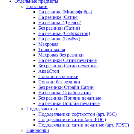
Отдельные предметы
Простыни
На резинке (Микрофибра)
На резинке (Сатин)
На резинке (Джерси)
Без резинки (Сатин)
На резинке (Софткоттон)
На резинке (Бамбук)
Махровая
Трикотажная
Махровая без резинки
На резинки Сатин печатные
Без резинки Сатин печатные
АкваСтоп
Поплин на резинке
Поплин без резинки
Без резинки Страйп-Сатин
На резинке Страйп-сатин
Без резинки Поплин печатные
На резинке Поплин печатные
Пододеяльники
Пододеяльники софткоттон (арт. PSC)
Пододеяльники сатин (арт. PDC)
Пододеяльники сатин печатные (арт. PDST)
Наволочки