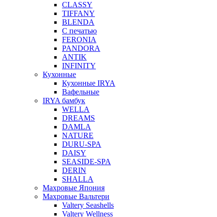
CLASSY
TIFFANY
BLENDA
С печатью
FERONIA
PANDORA
ANTIK
INFINITY
Кухонные
Кухонные IRYA
Вафельные
IRYA бамбук
WELLA
DREAMS
DAMLA
NATURE
DURU-SPA
DAISY
SEASIDE-SPA
DERIN
SHALLA
Махровые Япония
Махровые Вальтери
Valtery Seashells
Valtery Wellness