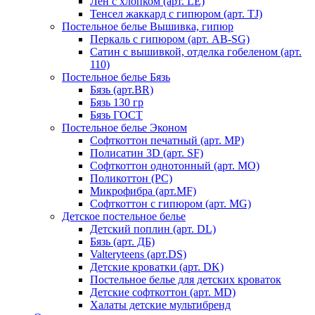
Лен с хлопком (арт. LE)
Тенсел жаккард с гипюром (арт. TJ)
Постельное белье Вышивка, гипюр
Перкаль с гипюром (арт. AB-SG)
Сатин с вышивкой, отделка гобеленом (арт.
110)
Постельное белье Бязь
Бязь (арт.BR)
Бязь 130 гр
Бязь ГОСТ
Постельное белье Эконом
Софткоттон печатный (арт. MР)
Полисатин 3D (арт. SF)
Софткоттон однотонный (арт. MO)
Поликоттон (PC)
Микрофибра (арт.MF)
Софткоттон с гипюром (арт. MG)
Детское постельное белье
Детский поплин (арт. DL)
Бязь (арт. ДБ)
Valteryteens (арт.DS)
Детские кроватки (арт. DK)
Постельное белье для детских кроваток
Детские софткоттон (арт. MD)
Халаты детские мультибренд