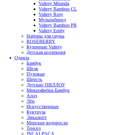
Valtery Miranda
Valtery Bamboo CL
Valtery Rosy
Мультибренд
Valtery Bamboo PR
Valtery Emily
Наборы для сауны
ROSEBERRY
Кухонные Valtery
Детская коллекция
Одеяла
Бамбук
Шелк
Пуховые
Шерсть
Детские ПИЛЛОУ
Микрофибра-Бамбук
Алоэ
Лён
Искусственные
Кукуруза
Эвкалипт
Морские водоросли
Тенсел
INCALPACA