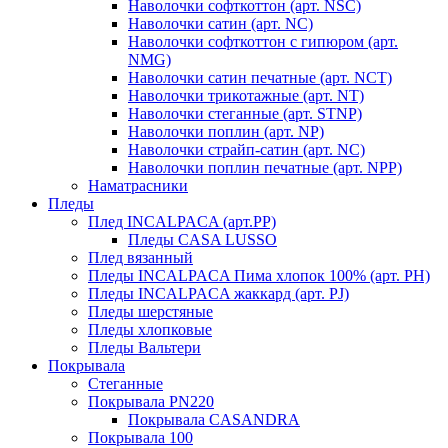
Наволочки софткоттон (арт. NSC)
Наволочки сатин (арт. NC)
Наволочки софткоттон с гипюром (арт.
NMG)
Наволочки сатин печатные (арт. NCT)
Наволочки трикотажные (арт. NT)
Наволочки стеганные (арт. STNP)
Наволочки поплин (арт. NP)
Наволочки страйп-сатин (арт. NC)
Наволочки поплин печатные (арт. NPP)
Наматрасники
Пледы
Плед INCALPACA (арт.PP)
Пледы CASA LUSSO
Плед вязанный
Пледы INCALPACA Пима хлопок 100% (арт. PH)
Пледы INCALPACA жаккард (арт. PJ)
Пледы шерстяные
Пледы хлопковые
Пледы Вальтери
Покрывала
Стеганные
Покрывала PN220
Покрывала CASANDRA
Покрывала 100