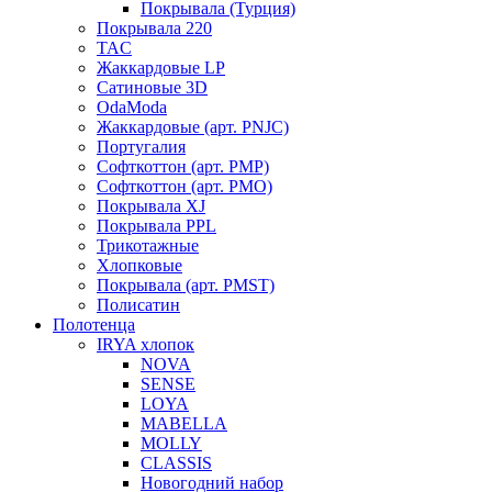
Покрывала (Турция)
Покрывала 220
TAC
Жаккардовые LP
Сатиновые 3D
OdaModa
Жаккардовые (арт. PNJC)
Португалия
Софткоттон (арт. PMP)
Софткоттон (арт. PMO)
Покрывала XJ
Покрывала PPL
Трикотажные
Хлопковые
Покрывала (арт. PMST)
Полисатин
Полотенца
IRYA хлопок
NOVA
SENSE
LOYA
MABELLA
MOLLY
CLASSIS
Новогодний набор