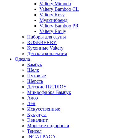
Valtery Miranda
Valtery Bamboo CL
Valtery Rosy
Мультибренд
Valtery Bamboo PR
Valtery Emily
Наборы для сауны
ROSEBERRY
Кухонные Valtery
Детская коллекция
Одеяла
Бамбук
Шелк
Пуховые
Шерсть
Детские ПИЛЛОУ
Микрофибра-Бамбук
Алоэ
Лён
Искусственные
Кукуруза
Эвкалипт
Морские водоросли
Тенсел
INCALPACA