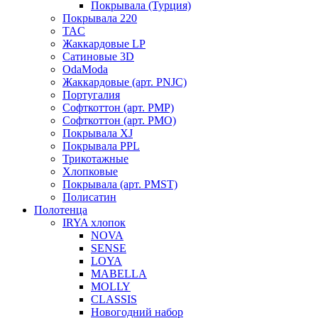
Покрывала (Турция)
Покрывала 220
TAC
Жаккардовые LP
Сатиновые 3D
OdaModa
Жаккардовые (арт. PNJC)
Португалия
Софткоттон (арт. PMP)
Софткоттон (арт. PMO)
Покрывала XJ
Покрывала PPL
Трикотажные
Хлопковые
Покрывала (арт. PMST)
Полисатин
Полотенца
IRYA хлопок
NOVA
SENSE
LOYA
MABELLA
MOLLY
CLASSIS
Новогодний набор