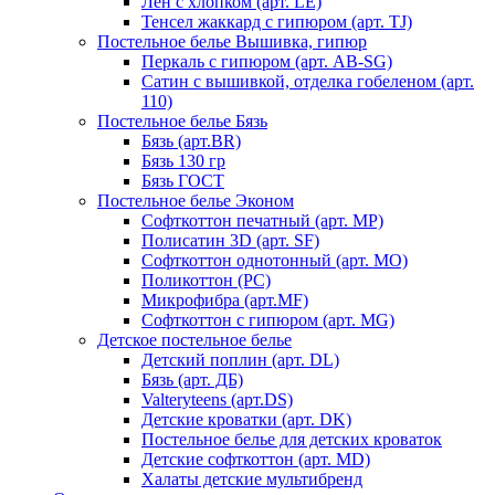
Лен с хлопком (арт. LE)
Тенсел жаккард с гипюром (арт. TJ)
Постельное белье Вышивка, гипюр
Перкаль с гипюром (арт. AB-SG)
Сатин с вышивкой, отделка гобеленом (арт.
110)
Постельное белье Бязь
Бязь (арт.BR)
Бязь 130 гр
Бязь ГОСТ
Постельное белье Эконом
Софткоттон печатный (арт. MР)
Полисатин 3D (арт. SF)
Софткоттон однотонный (арт. MO)
Поликоттон (PC)
Микрофибра (арт.MF)
Софткоттон с гипюром (арт. MG)
Детское постельное белье
Детский поплин (арт. DL)
Бязь (арт. ДБ)
Valteryteens (арт.DS)
Детские кроватки (арт. DK)
Постельное белье для детских кроваток
Детские софткоттон (арт. MD)
Халаты детские мультибренд