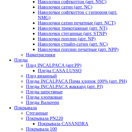
Наволочки софткоттон (арт. NSC)
Наволочки сатин (арт. NC)
Наволочки софткоттон с гипюром (арт.
NMG)
Наволочки сатин печатные (арт. NCT)
Наволочки трикотажные (арт. NT)
Наволочки стеганные (арт. STNP)
Наволочки поплин (арт. NP)
Наволочки страйп-сатин (арт. NC)
Наволочки поплин печатные (арт. NPP)
Наматрасники
Пледы
Плед INCALPACA (арт.PP)
Пледы CASA LUSSO
Плед вязанный
Пледы INCALPACA Пима хлопок 100% (арт. PH)
Пледы INCALPACA жаккард (арт. PJ)
Пледы шерстяные
Пледы хлопковые
Пледы Вальтери
Покрывала
Стеганные
Покрывала PN220
Покрывала CASANDRA
Покрывала 100