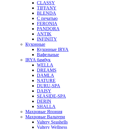
CLASSY
TIFFANY
BLENDA
С печатью
FERONIA
PANDORA
ANTIK
INFINITY
Кухонные
Кухонные IRYA
Вафельные
IRYA бамбук
WELLA
DREAMS
DAMLA
NATURE
DURU-SPA
DAISY
SEASIDE-SPA
DERIN
SHALLA
Махровые Япония
Махровые Вальтери
Valtery Seashells
Valtery Wellness