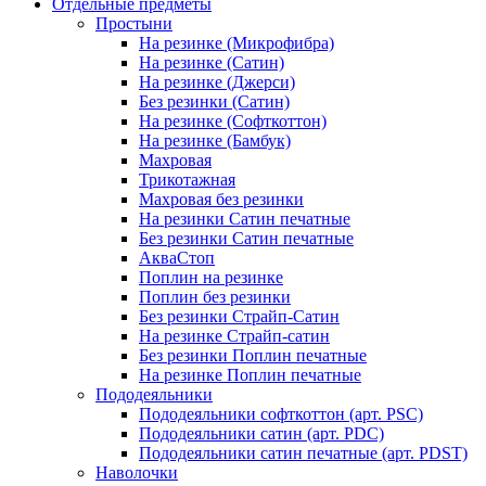
Отдельные предметы
Простыни
На резинке (Микрофибра)
На резинке (Сатин)
На резинке (Джерси)
Без резинки (Сатин)
На резинке (Софткоттон)
На резинке (Бамбук)
Махровая
Трикотажная
Махровая без резинки
На резинки Сатин печатные
Без резинки Сатин печатные
АкваСтоп
Поплин на резинке
Поплин без резинки
Без резинки Страйп-Сатин
На резинке Страйп-сатин
Без резинки Поплин печатные
На резинке Поплин печатные
Пододеяльники
Пододеяльники софткоттон (арт. PSC)
Пододеяльники сатин (арт. PDC)
Пододеяльники сатин печатные (арт. PDST)
Наволочки