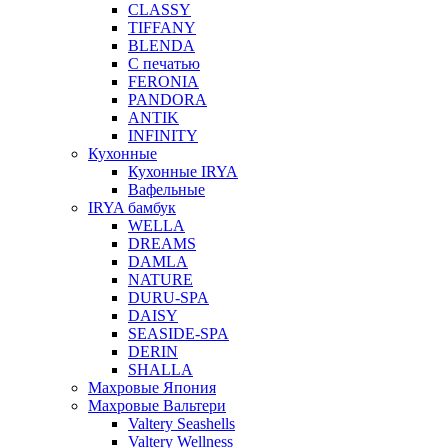
CLASSY
TIFFANY
BLENDA
С печатью
FERONIA
PANDORA
ANTIK
INFINITY
Кухонные
Кухонные IRYA
Вафельные
IRYA бамбук
WELLA
DREAMS
DAMLA
NATURE
DURU-SPA
DAISY
SEASIDE-SPA
DERIN
SHALLA
Махровые Япония
Махровые Вальтери
Valtery Seashells
Valtery Wellness