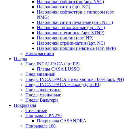
Наволочки софткоттон (арт. NSC)
Наволочки сатин (арт. NC)
Наволочки софткоттон с гипюром (арт.
NMG)
Наволочки сатин печатные (арт. NCT)
Наволочки трикотажные (арт. NT)
Наволочки стеганные (арт. STNP)
Наволочки поплин (арт. NP)
Наволочки страйп-сатин (арт. NC)
Наволочки поплин печатные (арт. NPP)
Наматрасники
Пледы
Плед INCALPACA (арт.PP)
Пледы CASA LUSSO
Плед вязанный
Пледы INCALPACA Пима хлопок 100% (арт. PH)
Пледы INCALPACA жаккард (арт. PJ)
Пледы шерстяные
Пледы хлопковые
Пледы Вальтери
Покрывала
Стеганные
Покрывала PN220
Покрывала CASANDRA
Покрывала 100