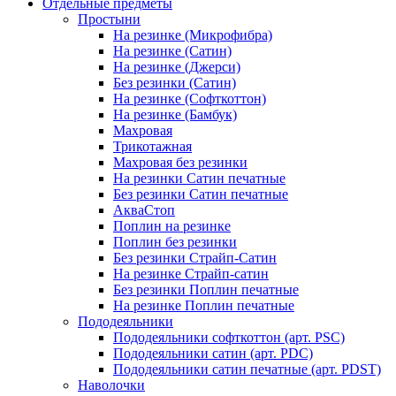
Отдельные предметы
Простыни
На резинке (Микрофибра)
На резинке (Сатин)
На резинке (Джерси)
Без резинки (Сатин)
На резинке (Софткоттон)
На резинке (Бамбук)
Махровая
Трикотажная
Махровая без резинки
На резинки Сатин печатные
Без резинки Сатин печатные
АкваСтоп
Поплин на резинке
Поплин без резинки
Без резинки Страйп-Сатин
На резинке Страйп-сатин
Без резинки Поплин печатные
На резинке Поплин печатные
Пододеяльники
Пододеяльники софткоттон (арт. PSC)
Пододеяльники сатин (арт. PDC)
Пододеяльники сатин печатные (арт. PDST)
Наволочки