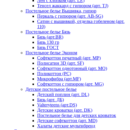
Лен с хлопком (арт. LE)
Тенсел жаккард с гипюром (арт. TJ)
Постельное белье Вышивка, гипюр
Перкаль с гипюром (арт. AB-SG)
Сатин с вышивкой, отделка гобеленом (арт.
110)
Постельное белье Бязь
Бязь (арт.BR)
Бязь 130 гр
Бязь ГОСТ
Постельное белье Эконом
Софткоттон печатный (арт. MР)
Полисатин 3D (арт. SF)
Софткоттон однотонный (арт. MO)
Поликоттон (PC)
Микрофибра (арт.MF)
Софткоттон с гипюром (арт. MG)
Детское постельное белье
Детский поплин (арт. DL)
Бязь (арт. ДБ)
Valteryteens (арт.DS)
Детские кроватки (арт. DK)
Постельное белье для детских кроваток
Детские софткоттон (арт. MD)
Халаты детские мультибренд