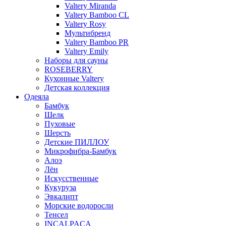
Valtery Miranda
Valtery Bamboo CL
Valtery Rosy
Мультибренд
Valtery Bamboo PR
Valtery Emily
Наборы для сауны
ROSEBERRY
Кухонные Valtery
Детская коллекция
Одеяла
Бамбук
Шелк
Пуховые
Шерсть
Детские ПИЛЛОУ
Микрофибра-Бамбук
Алоэ
Лён
Искусственные
Кукуруза
Эвкалипт
Морские водоросли
Тенсел
INCALPACA