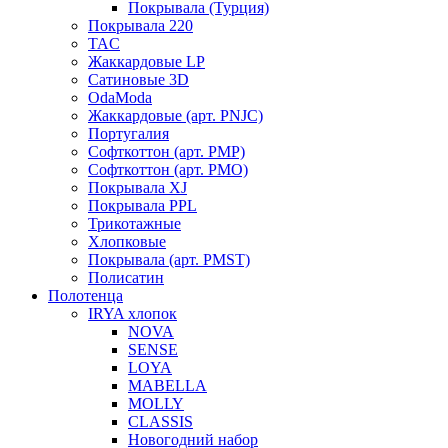
Покрывала (Турция)
Покрывала 220
TAC
Жаккардовые LP
Сатиновые 3D
OdaModa
Жаккардовые (арт. PNJC)
Португалия
Софткоттон (арт. PMP)
Софткоттон (арт. PMO)
Покрывала XJ
Покрывала PPL
Трикотажные
Хлопковые
Покрывала (арт. PMST)
Полисатин
Полотенца
IRYA хлопок
NOVA
SENSE
LOYA
MABELLA
MOLLY
CLASSIS
Новогодний набор