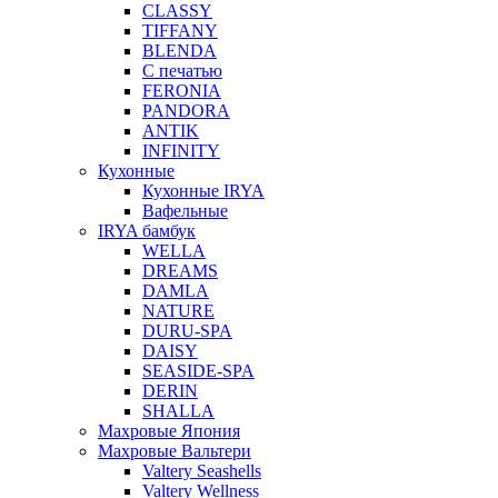
CLASSY
TIFFANY
BLENDA
С печатью
FERONIA
PANDORA
ANTIK
INFINITY
Кухонные
Кухонные IRYA
Вафельные
IRYA бамбук
WELLA
DREAMS
DAMLA
NATURE
DURU-SPA
DAISY
SEASIDE-SPA
DERIN
SHALLA
Махровые Япония
Махровые Вальтери
Valtery Seashells
Valtery Wellness