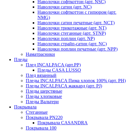
Наволочки софткоттон (арт. NSC)
Наволочки сатин (арт. NC)
Наволочки софткоттон с гипюром (арт.
NMG)
Наволочки сатин печатные (арт. NCT)
Наволочки трикотажные (арт. NT)
Наволочки стеганные (арт. STNP)
Наволочки поплин (арт. NP)
Наволочки страйп-сатин (арт. NC)
Наволочки поплин печатные (арт. NPP)
Наматрасники
Пледы
Плед INCALPACA (арт.PP)
Пледы CASA LUSSO
Плед вязанный
Пледы INCALPACA Пима хлопок 100% (арт. PH)
Пледы INCALPACA жаккард (арт. PJ)
Пледы шерстяные
Пледы хлопковые
Пледы Вальтери
Покрывала
Стеганные
Покрывала PN220
Покрывала CASANDRA
Покрывала 100