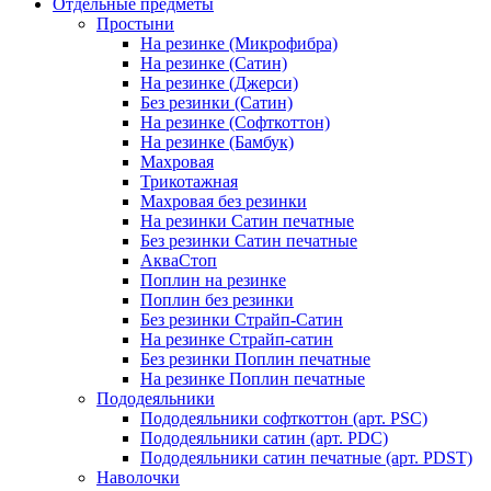
Отдельные предметы
Простыни
На резинке (Микрофибра)
На резинке (Сатин)
На резинке (Джерси)
Без резинки (Сатин)
На резинке (Софткоттон)
На резинке (Бамбук)
Махровая
Трикотажная
Махровая без резинки
На резинки Сатин печатные
Без резинки Сатин печатные
АкваСтоп
Поплин на резинке
Поплин без резинки
Без резинки Страйп-Сатин
На резинке Страйп-сатин
Без резинки Поплин печатные
На резинке Поплин печатные
Пододеяльники
Пододеяльники софткоттон (арт. PSC)
Пододеяльники сатин (арт. PDC)
Пододеяльники сатин печатные (арт. PDST)
Наволочки