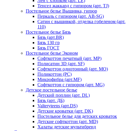
Лен с хлопком (арт. LE)
Тенсел жаккард с гипюром (арт. TJ)
Постельное белье Вышивка, гипюр
Перкаль с гипюром (арт. AB-SG)
Сатин с вышивкой, отделка гобеленом (арт.
110)
Постельное белье Бязь
Бязь (арт.BR)
Бязь 130 гр
Бязь ГОСТ
Постельное белье Эконом
Софткоттон печатный (арт. MР)
Полисатин 3D (арт. SF)
Софткоттон однотонный (арт. MO)
Поликоттон (PC)
Микрофибра (арт.MF)
Софткоттон с гипюром (арт. MG)
Детское постельное белье
Детский поплин (арт. DL)
Бязь (арт. ДБ)
Valteryteens (арт.DS)
Детские кроватки (арт. DK)
Постельное белье для детских кроваток
Детские софткоттон (арт. MD)
Халаты детские мультибренд