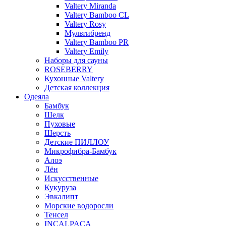
Valtery Miranda
Valtery Bamboo CL
Valtery Rosy
Мультибренд
Valtery Bamboo PR
Valtery Emily
Наборы для сауны
ROSEBERRY
Кухонные Valtery
Детская коллекция
Одеяла
Бамбук
Шелк
Пуховые
Шерсть
Детские ПИЛЛОУ
Микрофибра-Бамбук
Алоэ
Лён
Искусственные
Кукуруза
Эвкалипт
Морские водоросли
Тенсел
INCALPACA