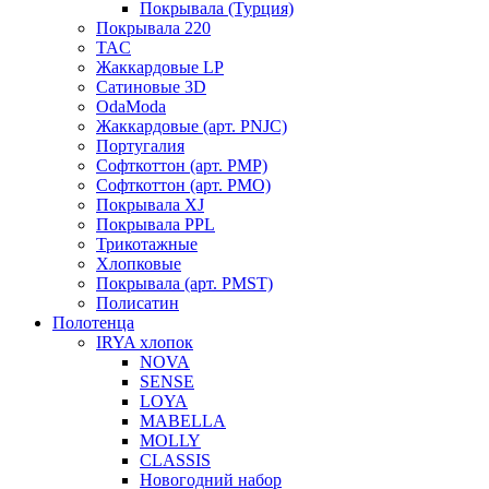
Покрывала (Турция)
Покрывала 220
TAC
Жаккардовые LP
Сатиновые 3D
OdaModa
Жаккардовые (арт. PNJC)
Португалия
Софткоттон (арт. PMP)
Софткоттон (арт. PMO)
Покрывала XJ
Покрывала PPL
Трикотажные
Хлопковые
Покрывала (арт. PMST)
Полисатин
Полотенца
IRYA хлопок
NOVA
SENSE
LOYA
MABELLA
MOLLY
CLASSIS
Новогодний набор