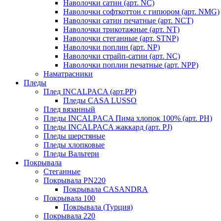
Наволочки сатин (арт. NC)
Наволочки софткоттон с гипюром (арт. NMG)
Наволочки сатин печатные (арт. NCT)
Наволочки трикотажные (арт. NT)
Наволочки стеганные (арт. STNP)
Наволочки поплин (арт. NP)
Наволочки страйп-сатин (арт. NC)
Наволочки поплин печатные (арт. NPP)
Наматрасники
Пледы
Плед INCALPACA (арт.PP)
Пледы CASA LUSSO
Плед вязанный
Пледы INCALPACA Пима хлопок 100% (арт. PH)
Пледы INCALPACA жаккард (арт. PJ)
Пледы шерстяные
Пледы хлопковые
Пледы Вальтери
Покрывала
Стеганные
Покрывала PN220
Покрывала CASANDRA
Покрывала 100
Покрывала (Турция)
Покрывала 220