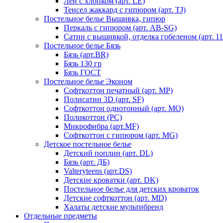
Лен с хлопком (арт. LE)
Тенсел жаккард с гипюром (арт. TJ)
Постельное белье Вышивка, гипюр
Перкаль с гипюром (арт. AB-SG)
Сатин с вышивкой, отделка гобеленом (арт. 11
Постельное белье Бязь
Бязь (арт.BR)
Бязь 130 гр
Бязь ГОСТ
Постельное белье Эконом
Софткоттон печатный (арт. MР)
Полисатин 3D (арт. SF)
Софткоттон однотонный (арт. MO)
Поликоттон (PC)
Микрофибра (арт.MF)
Софткоттон с гипюром (арт. MG)
Детское постельное белье
Детский поплин (арт. DL)
Бязь (арт. ДБ)
Valteryteens (арт.DS)
Детские кроватки (арт. DK)
Постельное белье для детских кроваток
Детские софткоттон (арт. MD)
Халаты детские мультибренд
Отдельные предметы