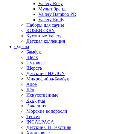
Valtery Rosy
Мультибренд
Valtery Bamboo PR
Valtery Emily
Наборы для сауны
ROSEBERRY
Кухонные Valtery
Детская коллекция
Одеяла
Бамбук
Шелк
Пуховые
Шерсть
Детские ПИЛЛОУ
Микрофибра-Бамбук
Алоэ
Лён
Искусственные
Кукуруза
Эвкалипт
Морские водоросли
Тенсел
INCALPACA
Детские СН-Текстиль
Хлопковые