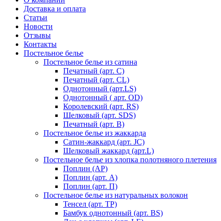
Доставка и оплата
Статьи
Новости
Отзывы
Контакты
Постельное белье
Постельное белье из сатина
Печатный (арт. С)
Печатный (арт. СL)
Однотонный (арт.LS)
Однотонный ( арт. OD)
Королевский (арт. RS)
Шелковый (арт. SDS)
Печатный (арт. В)
Постельное белье из жаккарда
Сатин-жаккард (арт. JC)
Шелковый жаккард (арт.L)
Постельное белье из хлопка полотняного плетения
Поплин (AP)
Поплин (арт. А)
Поплин (арт. П)
Постельное белье из натуральных волокон
Тенсел (арт. ТР)
Бамбук однотонный (арт. BS)