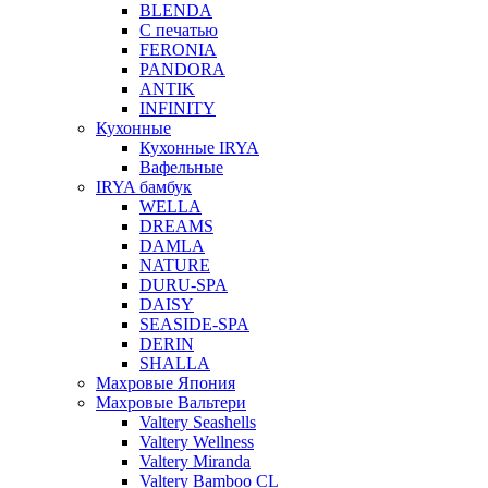
BLENDA
С печатью
FERONIA
PANDORA
ANTIK
INFINITY
Кухонные
Кухонные IRYA
Вафельные
IRYA бамбук
WELLA
DREAMS
DAMLA
NATURE
DURU-SPA
DAISY
SEASIDE-SPA
DERIN
SHALLA
Махровые Япония
Махровые Вальтери
Valtery Seashells
Valtery Wellness
Valtery Miranda
Valtery Bamboo CL