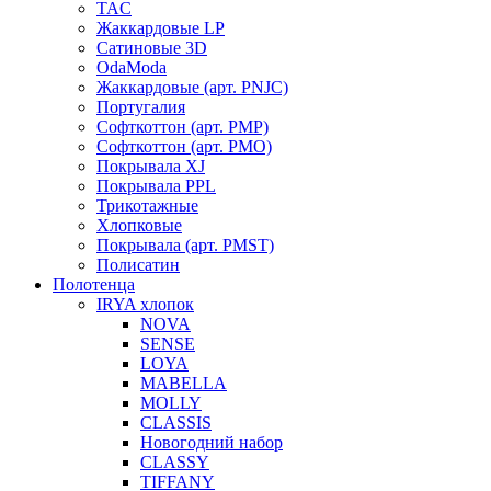
TAC
Жаккардовые LP
Сатиновые 3D
OdaModa
Жаккардовые (арт. PNJC)
Португалия
Софткоттон (арт. PMP)
Софткоттон (арт. PMO)
Покрывала XJ
Покрывала PPL
Трикотажные
Хлопковые
Покрывала (арт. PMST)
Полисатин
Полотенца
IRYA хлопок
NOVA
SENSE
LOYA
MABELLA
MOLLY
CLASSIS
Новогодний набор
CLASSY
TIFFANY