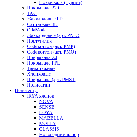
Покрывала (Турция)
Покрывала 220
TAC
Жаккардовые LP
Сатиновые 3D
OdaModa
Жаккардовые (арт. PNJC)
Португалия
Софткоттон (арт. PMP)
Софткоттон (арт. PMO)
Покрывала XJ
Покрывала PPL
Трикотажные
Хлопковые
Покрывала (арт. PMST)
Полисатин
Полотенца
IRYA хлопок
NOVA
SENSE
LOYA
MABELLA
MOLLY
CLASSIS
Новогодний набор