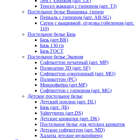
Лен с хлопком (арт. LE)
Тенсел жаккард с гипюром (арт. TJ)
Постельное белье Вышивка, гипюр
Перкаль с гипюром (арт. AB-SG)
Сатин с вышивкой, отделка гобеленом (арт.
110)
Постельное белье Бязь
Бязь (арт.BR)
Бязь 130 гр
Бязь ГОСТ
Постельное белье Эконом
Софткоттон печатный (арт. MР)
Полисатин 3D (арт. SF)
Софткоттон однотонный (арт. MO)
Поликоттон (PC)
Микрофибра (арт.MF)
Софткоттон с гипюром (арт. MG)
Детское постельное белье
Детский поплин (арт. DL)
Бязь (арт. ДБ)
Valteryteens (арт.DS)
Детские кроватки (арт. DK)
Постельное белье для детских кроваток
Детские софткоттон (арт. MD)
Халаты детские мультибренд