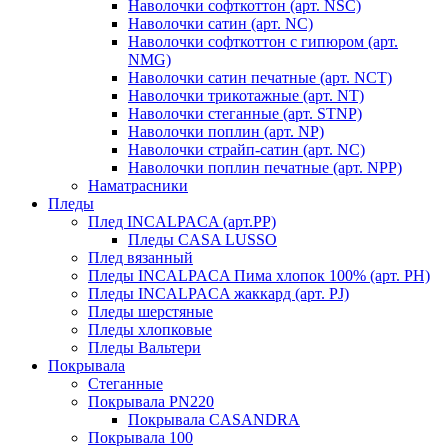
Наволочки софткоттон (арт. NSC)
Наволочки сатин (арт. NC)
Наволочки софткоттон с гипюром (арт.
NMG)
Наволочки сатин печатные (арт. NCT)
Наволочки трикотажные (арт. NT)
Наволочки стеганные (арт. STNP)
Наволочки поплин (арт. NP)
Наволочки страйп-сатин (арт. NC)
Наволочки поплин печатные (арт. NPP)
Наматрасники
Пледы
Плед INCALPACA (арт.PP)
Пледы CASA LUSSO
Плед вязанный
Пледы INCALPACA Пима хлопок 100% (арт. PH)
Пледы INCALPACA жаккард (арт. PJ)
Пледы шерстяные
Пледы хлопковые
Пледы Вальтери
Покрывала
Стеганные
Покрывала PN220
Покрывала CASANDRA
Покрывала 100