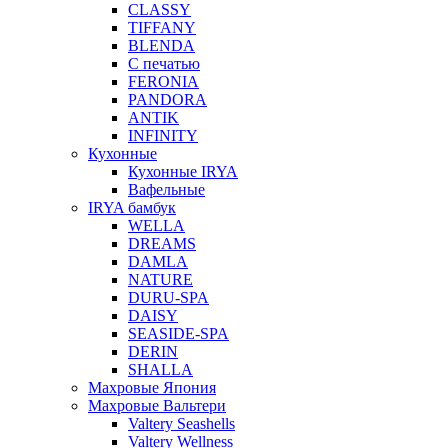
CLASSY
TIFFANY
BLENDA
С печатью
FERONIA
PANDORA
ANTIK
INFINITY
Кухонные
Кухонные IRYA
Вафельные
IRYA бамбук
WELLA
DREAMS
DAMLA
NATURE
DURU-SPA
DAISY
SEASIDE-SPA
DERIN
SHALLA
Махровые Япония
Махровые Вальтери
Valtery Seashells
Valtery Wellness