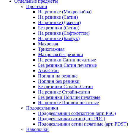
Отдельные предметы
Простыни
На резинке (Микрофибра)
На резинке (Сатин)
На резинке (Джерси)
Без резинки (Сатин)
На резинке (Софткоттон)
На резинке (Бамбук)
Махровая
Трикотажная
Махровая без резинки
На резинки Сатин печатные
Без резинки Сатин печатные
АкваСтоп
Поплин на резинке
Поплин без резинки
Без резинки Страйп-Сатин
На резинке Страйп-сатин
Без резинки Поплин печатные
На резинке Поплин печатные
Пододеяльники
Пододеяльники софткоттон (арт. PSC)
Пододеяльники сатин (арт. PDC)
Пододеяльники сатин печатные (арт. PDST)
Наволочки