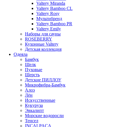
Valtery Miranda
Valtery Bamboo CL
Valtery Rosy
Мультибренд
Valtery Bamboo PR
Valtery Emily
Наборы для сауны
ROSEBERRY
Кухонные Valtery
Детская коллекция
Одеяла
Бамбук
Шелк
Пуховые
Шерсть
Детские ПИЛЛОУ
Микрофибра-Бамбук
Алоэ
Лён
Искусственные
Кукуруза
Эвкалипт
Морские водоросли
Тенсел
INCALPACA