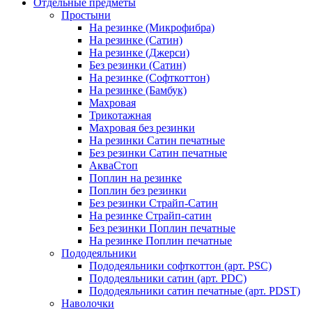
Отдельные предметы
Простыни
На резинке (Микрофибра)
На резинке (Сатин)
На резинке (Джерси)
Без резинки (Сатин)
На резинке (Софткоттон)
На резинке (Бамбук)
Махровая
Трикотажная
Махровая без резинки
На резинки Сатин печатные
Без резинки Сатин печатные
АкваСтоп
Поплин на резинке
Поплин без резинки
Без резинки Страйп-Сатин
На резинке Страйп-сатин
Без резинки Поплин печатные
На резинке Поплин печатные
Пододеяльники
Пододеяльники софткоттон (арт. PSC)
Пододеяльники сатин (арт. PDC)
Пододеяльники сатин печатные (арт. PDST)
Наволочки