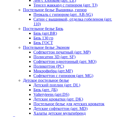
Лен с хлопком (арт. LE)
Тенсел жаккард с гипюром (арт. TJ)
Постельное белье Вышивка, гипюр
Перкаль с гипюром (арт. AB-SG)
Сатин с вышивкой, отделка гобеленом (арт.
110)
Постельное белье Бязь
Бязь (арт.BR)
Бязь 130 гр
Бязь ГОСТ
Постельное белье Эконом
Софткоттон печатный (арт. MР)
Полисатин 3D (арт. SF)
Софткоттон однотонный (арт. MO)
Поликоттон (PC)
Микрофибра (арт.MF)
Софткоттон с гипюром (арт. MG)
Детское постельное белье
Детский поплин (арт. DL)
Бязь (арт. ДБ)
Valteryteens (арт.DS)
Детские кроватки (арт. DK)
Постельное белье для детских кроваток
Детские софткоттон (арт. MD)
Халаты детские мультибренд