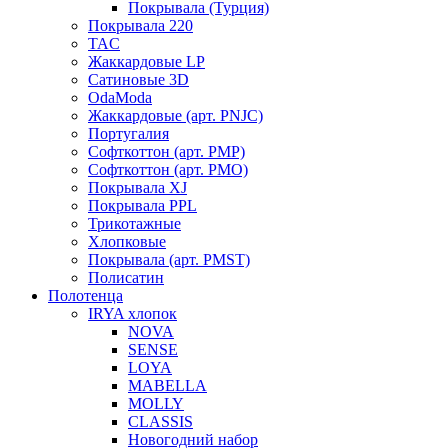
Покрывала (Турция)
Покрывала 220
TAC
Жаккардовые LP
Сатиновые 3D
OdaModa
Жаккардовые (арт. PNJC)
Португалия
Софткоттон (арт. PMP)
Софткоттон (арт. PMO)
Покрывала XJ
Покрывала PPL
Трикотажные
Хлопковые
Покрывала (арт. PMST)
Полисатин
Полотенца
IRYA хлопок
NOVA
SENSE
LOYA
MABELLA
MOLLY
CLASSIS
Новогодний набор