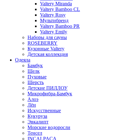
Valtery Miranda
Valtery Bamboo CL
Valtery Rosy
Мультибренд
Valtery Bamboo PR
Valtery Emily
Наборы для сауны
ROSEBERRY
Кухонные Valtery
Детская коллекция
Одеяла
Бамбук
Шелк
Пуховые
Шерсть
Детские ПИЛЛОУ
Микрофибра-Бамбук
Алоэ
Лён
Искусственные
Кукуруза
Эвкалипт
Морские водоросли
Тенсел
INCALPACA