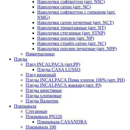
Наволочки софткоттон (арт. NSC)
Наволочки сатин (арт. NC)
Наволочки софткоттон с гипюром (арт.
NMG)
Наволочки сатин печатные (арт. NCT)
Наволочки трикотажные (арт. NT)
Наволочки стеганные (арт. STNP)
Наволочки поплин (арт. NP)
Наволочки страйп-сатин (арт. NC)
Наволочки поплин печатные (арт. NPP)
Наматрасники
Пледы
Плед INCALPACA (арт.PP)
Пледы CASA LUSSO
Плед вязанный
Пледы INCALPACA Пима хлопок 100% (арт. PH)
Пледы INCALPACA жаккард (арт. PJ)
Пледы шерстяные
Пледы хлопковые
Пледы Вальтери
Покрывала
Стеганные
Покрывала PN220
Покрывала CASANDRA
Покрывала 100