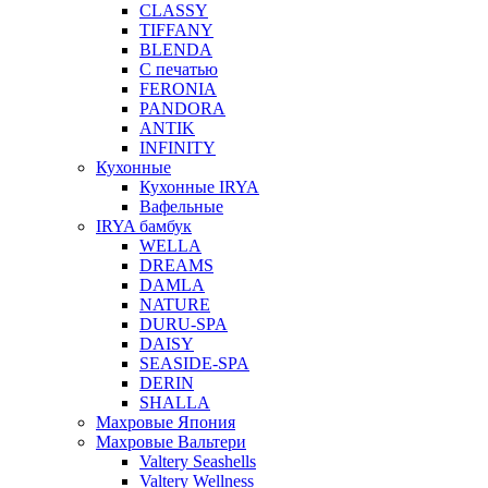
CLASSY
TIFFANY
BLENDA
С печатью
FERONIA
PANDORA
ANTIK
INFINITY
Кухонные
Кухонные IRYA
Вафельные
IRYA бамбук
WELLA
DREAMS
DAMLA
NATURE
DURU-SPA
DAISY
SEASIDE-SPA
DERIN
SHALLA
Махровые Япония
Махровые Вальтери
Valtery Seashells
Valtery Wellness