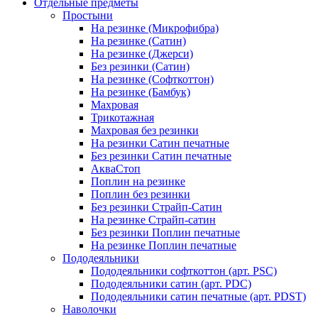
Отдельные предметы
Простыни
На резинке (Микрофибра)
На резинке (Сатин)
На резинке (Джерси)
Без резинки (Сатин)
На резинке (Софткоттон)
На резинке (Бамбук)
Махровая
Трикотажная
Махровая без резинки
На резинки Сатин печатные
Без резинки Сатин печатные
АкваСтоп
Поплин на резинке
Поплин без резинки
Без резинки Страйп-Сатин
На резинке Страйп-сатин
Без резинки Поплин печатные
На резинке Поплин печатные
Пододеяльники
Пододеяльники софткоттон (арт. PSC)
Пододеяльники сатин (арт. PDC)
Пододеяльники сатин печатные (арт. PDST)
Наволочки