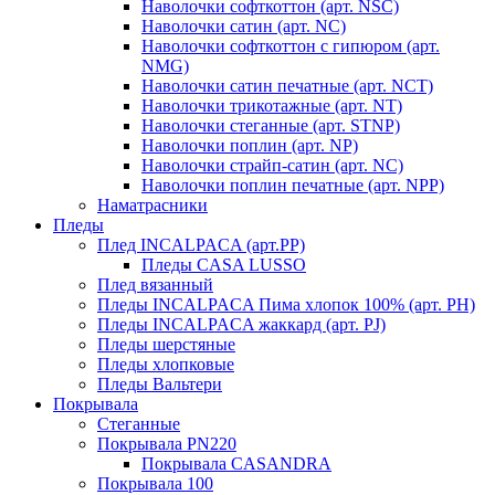
Наволочки софткоттон (арт. NSC)
Наволочки сатин (арт. NC)
Наволочки софткоттон с гипюром (арт.
NMG)
Наволочки сатин печатные (арт. NCT)
Наволочки трикотажные (арт. NT)
Наволочки стеганные (арт. STNP)
Наволочки поплин (арт. NP)
Наволочки страйп-сатин (арт. NC)
Наволочки поплин печатные (арт. NPP)
Наматрасники
Пледы
Плед INCALPACA (арт.PP)
Пледы CASA LUSSO
Плед вязанный
Пледы INCALPACA Пима хлопок 100% (арт. PH)
Пледы INCALPACA жаккард (арт. PJ)
Пледы шерстяные
Пледы хлопковые
Пледы Вальтери
Покрывала
Стеганные
Покрывала PN220
Покрывала CASANDRA
Покрывала 100