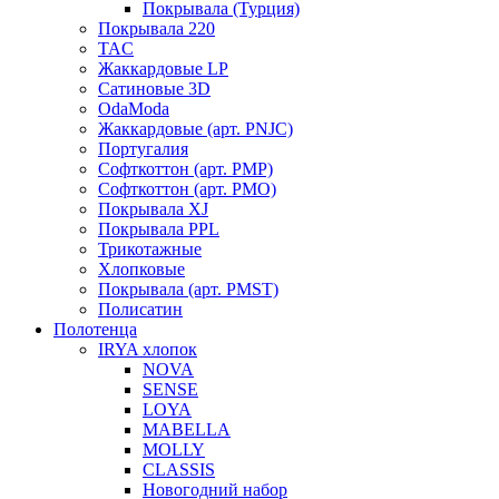
Покрывала (Турция)
Покрывала 220
TAC
Жаккардовые LP
Сатиновые 3D
OdaModa
Жаккардовые (арт. PNJC)
Португалия
Софткоттон (арт. PMP)
Софткоттон (арт. PMO)
Покрывала XJ
Покрывала PPL
Трикотажные
Хлопковые
Покрывала (арт. PMST)
Полисатин
Полотенца
IRYA хлопок
NOVA
SENSE
LOYA
MABELLA
MOLLY
CLASSIS
Новогодний набор