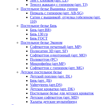
Лен с хлопком (арт. LE)
Тенсел жаккард с гипюром (арт. TJ)
Постельное белье Вышивка, гипюр
Перкаль с гипюром (арт. AB-SG)
Сатин с вышивкой, отделка гобеленом (арт.
110)
Постельное белье Бязь
Бязь (арт.BR)
Бязь 130 гр
Бязь ГОСТ
Постельное белье Эконом
Софткоттон печатный (арт. MР)
Полисатин 3D (арт. SF)
Софткоттон однотонный (арт. MO)
Поликоттон (PC)
Микрофибра (арт.MF)
Софткоттон с гипюром (арт. MG)
Детское постельное белье
Детский поплин (арт. DL)
Бязь (арт. ДБ)
Valteryteens (арт.DS)
Детские кроватки (арт. DK)
Постельное белье для детских кроваток
Детские софткоттон (арт. MD)
Халаты детские мультибренд