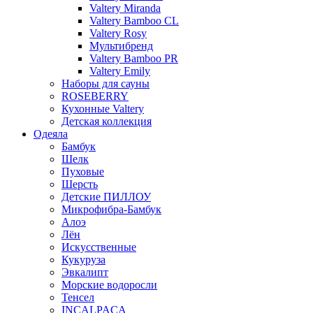
Valtery Miranda
Valtery Bamboo CL
Valtery Rosy
Мультибренд
Valtery Bamboo PR
Valtery Emily
Наборы для сауны
ROSEBERRY
Кухонные Valtery
Детская коллекция
Одеяла
Бамбук
Шелк
Пуховые
Шерсть
Детские ПИЛЛОУ
Микрофибра-Бамбук
Алоэ
Лён
Искусственные
Кукуруза
Эвкалипт
Морские водоросли
Тенсел
INCALPACA