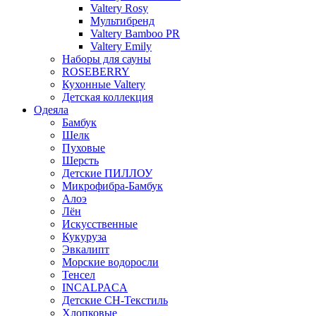
Valtery Rosy
Мультибренд
Valtery Bamboo PR
Valtery Emily
Наборы для сауны
ROSEBERRY
Кухонные Valtery
Детская коллекция
Одеяла
Бамбук
Шелк
Пуховые
Шерсть
Детские ПИЛЛОУ
Микрофибра-Бамбук
Алоэ
Лён
Искусственные
Кукуруза
Эвкалипт
Морские водоросли
Тенсел
INCALPACA
Детские СН-Текстиль
Хлопковые