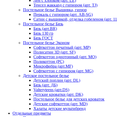
Лен с хлопком (арт. LE)
Тенсел жаккард с гипюром (арт. TJ)
Постельное белье Вышивка, гипюр
Перкаль с гипюром (арт. AB-SG)
Сатин с вышивкой, отделка гобеленом (арт. 11
Постельное белье Бязь
Бязь (арт.BR)
Бязь 130 гр
Бязь ГОСТ
Постельное белье Эконом
Софткоттон печатный (арт. MР)
Полисатин 3D (арт. SF)
Софткоттон однотонный (арт. MO)
Поликоттон (PC)
Микрофибра (арт.MF)
Софткоттон с гипюром (арт. MG)
Детское постельное белье
Детский поплин (арт. DL)
Бязь (арт. ДБ)
Valteryteens (арт.DS)
Детские кроватки (арт. DK)
Постельное белье для детских кроваток
Детские софткоттон (арт. MD)
Халаты детские мультибренд
Отдельные предметы