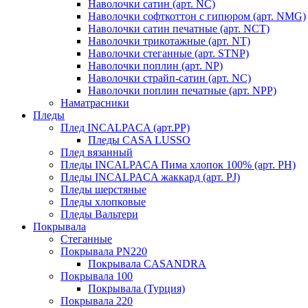
Наволочки сатин (арт. NC)
Наволочки софткоттон с гипюром (арт. NMG)
Наволочки сатин печатные (арт. NCT)
Наволочки трикотажные (арт. NT)
Наволочки стеганные (арт. STNP)
Наволочки поплин (арт. NP)
Наволочки страйп-сатин (арт. NC)
Наволочки поплин печатные (арт. NPP)
Наматрасники
Пледы
Плед INCALPACA (арт.PP)
Пледы CASA LUSSO
Плед вязанный
Пледы INCALPACA Пима хлопок 100% (арт. PH)
Пледы INCALPACA жаккард (арт. PJ)
Пледы шерстяные
Пледы хлопковые
Пледы Вальтери
Покрывала
Стеганные
Покрывала PN220
Покрывала CASANDRA
Покрывала 100
Покрывала (Турция)
Покрывала 220