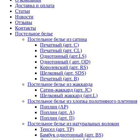
Доставка и оплата
Статьи
Новости
Отзывы
Контакты
Постельное белье
Постельное белье из сатина
Печатный (арт. С)
Печатный (арт. СL)
Однотонный (арт.LS)
Однотонный ( арт. OD)
Королевский (арт. RS)
Шелковый (арт. SDS)
Печатный (арт. В)
Постельное белье из жаккарда
Сатин-жаккард (арт. JC)
Шелковый жаккард (арт.L)
Постельное белье из хлопка полотняного плетения
Поплин (AP)
Поплин (арт. А)
Поплин (арт. П)
Постельное белье из натуральных волокон
Тенсел (арт. ТР)
Бамбук однотонный (арт. BS)