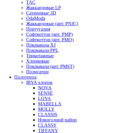
TAC
Жаккардовые LP
Сатиновые 3D
OdaModa
Жаккардовые (арт. PNJC)
Португалия
Софткоттон (арт. PMP)
Софткоттон (арт. PMO)
Покрывала XJ
Покрывала PPL
Трикотажные
Хлопковые
Покрывала (арт. PMST)
Полисатин
Полотенца
IRYA хлопок
NOVA
SENSE
LOYA
MABELLA
MOLLY
CLASSIS
Новогодний набор
CLASSY
TIFFANY