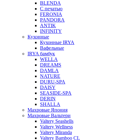
BLENDA
С печатью
FERONIA
PANDORA
ANTIK
INFINITY
Кухонные
Кухонные IRYA
Вафельные
IRYA бамбук
WELLA
DREAMS
DAMLA
NATURE
DURU-SPA
DAISY
SEASIDE-SPA
DERIN
SHALLA
Махровые Япония
Махровые Вальтери
Valtery Seashells
Valtery Wellness
Valtery Miranda
Valtery Bamboo CL