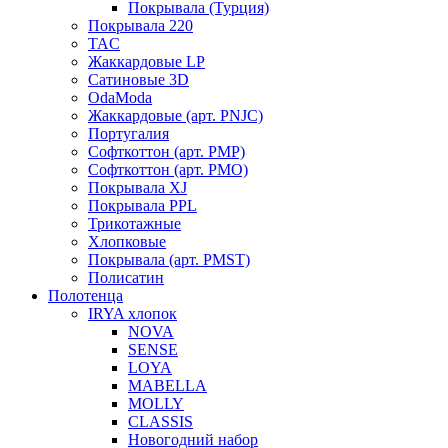
Покрывала (Турция)
Покрывала 220
TAC
Жаккардовые LP
Сатиновые 3D
OdaModa
Жаккардовые (арт. PNJC)
Португалия
Софткоттон (арт. PMP)
Софткоттон (арт. PMO)
Покрывала XJ
Покрывала PPL
Трикотажные
Хлопковые
Покрывала (арт. PMST)
Полисатин
Полотенца
IRYA хлопок
NOVA
SENSE
LOYA
MABELLA
MOLLY
CLASSIS
Новогодний набор