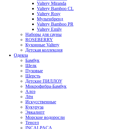
Valtery Miranda
Valtery Bamboo CL
Valtery Rosy
Мультибренд
Valtery Bamboo PR
Valtery Emily
Наборы для сауны
ROSEBERRY
Кухонные Valtery
Детская коллекция
Одеяла
Бамбук
Шелк
Пуховые
Шерсть
Детские ПИЛЛОУ
Микрофибра-Бамбук
Алоэ
Лён
Искусственные
Кукуруза
Эвкалипт
Морские водоросли
Тенсел
INCALPACA