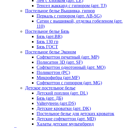
Лен с хлопком (арт. LE)
Тенсел жаккард с гипюром (арт. TJ)
Постельное белье Вышивка, гипюр
Перкаль с гипюром (арт. AB-SG)
Сатин с вышивкой, отделка гобеленом (арт.
110)
Постельное белье Бязь
Бязь (арт.BR)
Бязь 130 гр
Бязь ГОСТ
Постельное белье Эконом
Софткоттон печатный (арт. MР)
Полисатин 3D (арт. SF)
Софткоттон однотонный (арт. MO)
Поликоттон (PC)
Микрофибра (арт.MF)
Софткоттон с гипюром (арт. MG)
Детское постельное белье
Детский поплин (арт. DL)
Бязь (арт. ДБ)
Valteryteens (арт.DS)
Детские кроватки (арт. DK)
Постельное белье для детских кроваток
Детские софткоттон (арт. MD)
Халаты детские мультибренд