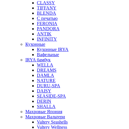
CLASSY
TIFFANY
BLENDA
С печатью
FERONIA
PANDORA
ANTIK
INFINITY
Кухонные
Кухонные IRYA
Вафельные
IRYA бамбук
WELLA
DREAMS
DAMLA
NATURE
DURU-SPA
DAISY
SEASIDE-SPA
DERIN
SHALLA
Махровые Япония
Махровые Вальтери
Valtery Seashells
Valtery Wellness