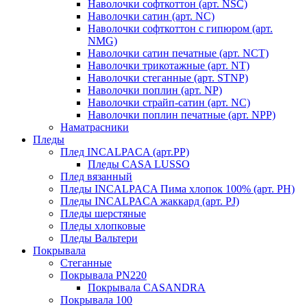
Наволочки софткоттон (арт. NSC)
Наволочки сатин (арт. NC)
Наволочки софткоттон с гипюром (арт.
NMG)
Наволочки сатин печатные (арт. NCT)
Наволочки трикотажные (арт. NT)
Наволочки стеганные (арт. STNP)
Наволочки поплин (арт. NP)
Наволочки страйп-сатин (арт. NC)
Наволочки поплин печатные (арт. NPP)
Наматрасники
Пледы
Плед INCALPACA (арт.PP)
Пледы CASA LUSSO
Плед вязанный
Пледы INCALPACA Пима хлопок 100% (арт. PH)
Пледы INCALPACA жаккард (арт. PJ)
Пледы шерстяные
Пледы хлопковые
Пледы Вальтери
Покрывала
Стеганные
Покрывала PN220
Покрывала CASANDRA
Покрывала 100