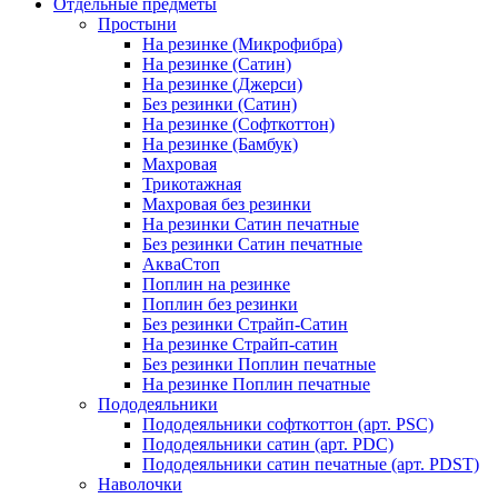
Отдельные предметы
Простыни
На резинке (Микрофибра)
На резинке (Сатин)
На резинке (Джерси)
Без резинки (Сатин)
На резинке (Софткоттон)
На резинке (Бамбук)
Махровая
Трикотажная
Махровая без резинки
На резинки Сатин печатные
Без резинки Сатин печатные
АкваСтоп
Поплин на резинке
Поплин без резинки
Без резинки Страйп-Сатин
На резинке Страйп-сатин
Без резинки Поплин печатные
На резинке Поплин печатные
Пододеяльники
Пододеяльники софткоттон (арт. PSC)
Пододеяльники сатин (арт. PDC)
Пододеяльники сатин печатные (арт. PDST)
Наволочки