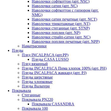
Наволочки софткоттон (арт. NSC)
Наволочки сатин (арт. NC)
Наволочки софткоттон с гипюром (арт.
NMG)
Наволочки сатин печатные (арт. NCT)
Наволочки трикотажные (арт. NT)
Наволочки стеганные (арт. STNP)
Наволочки поплин (арт. NP)
Наволочки страйп-сатин (арт. NC)
Наволочки поплин печатные (арт. NPP)
Наматрасники
Пледы
Плед INCALPACA (арт.PP)
Пледы CASA LUSSO
Плед вязанный
Пледы INCALPACA Пима хлопок 100% (арт. PH)
Пледы INCALPACA жаккард (арт. PJ)
Пледы шерстяные
Пледы хлопковые
Пледы Вальтери
Покрывала
Стеганные
Покрывала PN220
Покрывала CASANDRA
Покрывала 100