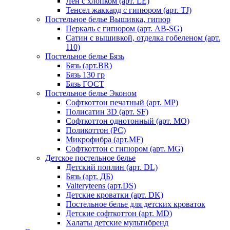
Лен с хлопком (арт. LE)
Тенсел жаккард с гипюром (арт. TJ)
Постельное белье Вышивка, гипюр
Перкаль с гипюром (арт. AB-SG)
Сатин с вышивкой, отделка гобеленом (арт.
110)
Постельное белье Бязь
Бязь (арт.BR)
Бязь 130 гр
Бязь ГОСТ
Постельное белье Эконом
Софткоттон печатный (арт. MР)
Полисатин 3D (арт. SF)
Софткоттон однотонный (арт. MO)
Поликоттон (PC)
Микрофибра (арт.MF)
Софткоттон с гипюром (арт. MG)
Детское постельное белье
Детский поплин (арт. DL)
Бязь (арт. ДБ)
Valteryteens (арт.DS)
Детские кроватки (арт. DK)
Постельное белье для детских кроваток
Детские софткоттон (арт. MD)
Халаты детские мультибренд