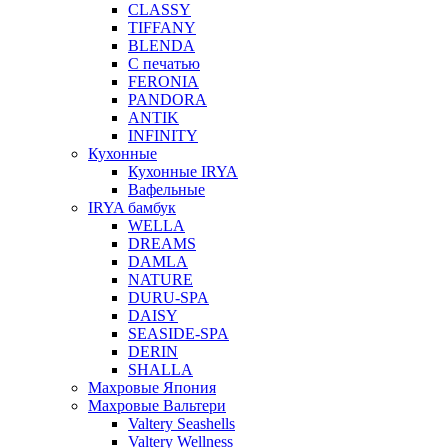
CLASSY
TIFFANY
BLENDA
С печатью
FERONIA
PANDORA
ANTIK
INFINITY
Кухонные
Кухонные IRYA
Вафельные
IRYA бамбук
WELLA
DREAMS
DAMLA
NATURE
DURU-SPA
DAISY
SEASIDE-SPA
DERIN
SHALLA
Махровые Япония
Махровые Вальтери
Valtery Seashells
Valtery Wellness