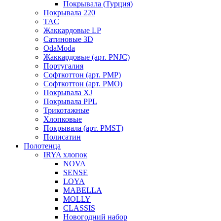
Покрывала (Турция)
Покрывала 220
TAC
Жаккардовые LP
Сатиновые 3D
OdaModa
Жаккардовые (арт. PNJC)
Португалия
Софткоттон (арт. PMP)
Софткоттон (арт. PMO)
Покрывала XJ
Покрывала PPL
Трикотажные
Хлопковые
Покрывала (арт. PMST)
Полисатин
Полотенца
IRYA хлопок
NOVA
SENSE
LOYA
MABELLA
MOLLY
CLASSIS
Новогодний набор