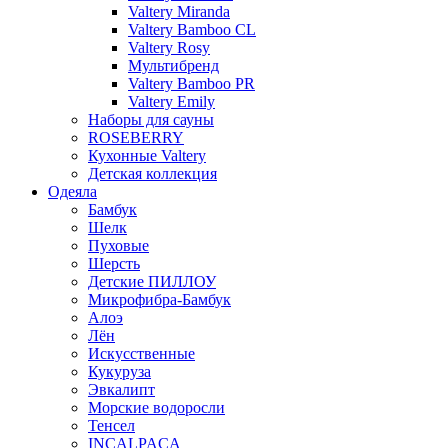
Valtery Miranda
Valtery Bamboo CL
Valtery Rosy
Мультибренд
Valtery Bamboo PR
Valtery Emily
Наборы для сауны
ROSEBERRY
Кухонные Valtery
Детская коллекция
Одеяла
Бамбук
Шелк
Пуховые
Шерсть
Детские ПИЛЛОУ
Микрофибра-Бамбук
Алоэ
Лён
Искусственные
Кукуруза
Эвкалипт
Морские водоросли
Тенсел
INCALPACA