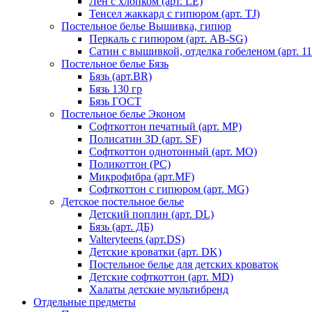
Лен с хлопком (арт. LE)
Тенсел жаккард с гипюром (арт. TJ)
Постельное белье Вышивка, гипюр
Перкаль с гипюром (арт. AB-SG)
Сатин с вышивкой, отделка гобеленом (арт. 11
Постельное белье Бязь
Бязь (арт.BR)
Бязь 130 гр
Бязь ГОСТ
Постельное белье Эконом
Софткоттон печатный (арт. MР)
Полисатин 3D (арт. SF)
Софткоттон однотонный (арт. MO)
Поликоттон (PC)
Микрофибра (арт.MF)
Софткоттон с гипюром (арт. MG)
Детское постельное белье
Детский поплин (арт. DL)
Бязь (арт. ДБ)
Valteryteens (арт.DS)
Детские кроватки (арт. DK)
Постельное белье для детских кроваток
Детские софткоттон (арт. MD)
Халаты детские мультибренд
Отдельные предметы