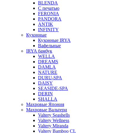
BLENDA
С печатью
FERONIA
PANDORA
ANTIK
INFINITY
Кухонные
Кухонные IRYA
Вафельные
IRYA бамбук
WELLA
DREAMS
DAMLA
NATURE
DURU-SPA
DAISY
SEASIDE-SPA
DERIN
SHALLA
Махровые Япония
Махровые Вальтери
Valtery Seashells
Valtery Wellness
Valtery Miranda
Valtery Bamboo CL