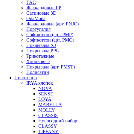
TAC
Жаккардовые LP
Сатиновые 3D
OdaModa
Жаккардовые (арт. PNJC)
Португалия
Софткоттон (арт. PMP)
Софткоттон (арт. PMO)
Покрывала XJ
Покрывала PPL
Трикотажные
Хлопковые
Покрывала (арт. PMST)
Полисатин
Полотенца
IRYA хлопок
NOVA
SENSE
LOYA
MABELLA
MOLLY
CLASSIS
Новогодний набор
CLASSY
TIFFANY