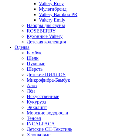
Valtery Rosy
Мультибренд
Valtery Bamboo PR
Valtery Emily
Наборы для сауны
ROSEBERRY
Кухонные Valtery
Детская коллекция
Одеяла
Бамбук
Шелк
Пуховые
Шерсть
Детские ПИЛЛОУ
Микрофибра-Бамбук
Алоэ
Лён
Искусственные
Кукуруза
Эвкалипт
Морские водоросли
Тенсел
INCALPACA
Детские СН-Текстиль
Хлопковые