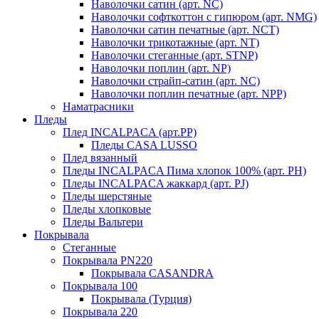
Наволочки сатин (арт. NC)
Наволочки софткоттон с гипюром (арт. NMG)
Наволочки сатин печатные (арт. NCT)
Наволочки трикотажные (арт. NT)
Наволочки стеганные (арт. STNP)
Наволочки поплин (арт. NP)
Наволочки страйп-сатин (арт. NC)
Наволочки поплин печатные (арт. NPP)
Наматрасники
Пледы
Плед INCALPACA (арт.PP)
Пледы CASA LUSSO
Плед вязанный
Пледы INCALPACA Пима хлопок 100% (арт. PH)
Пледы INCALPACA жаккард (арт. PJ)
Пледы шерстяные
Пледы хлопковые
Пледы Вальтери
Покрывала
Стеганные
Покрывала PN220
Покрывала CASANDRA
Покрывала 100
Покрывала (Турция)
Покрывала 220