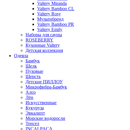
Valtery Miranda
Valtery Bamboo CL
Valtery Rosy
Мультибренд
Valtery Bamboo PR
Valtery Emily
Наборы для сауны
ROSEBERRY
Кухонные Valtery
Детская коллекция
Одеяла
Бамбук
Шелк
Пуховые
Шерсть
Детские ПИЛЛОУ
Микрофибра-Бамбук
Алоэ
Лён
Искусственные
Кукуруза
Эвкалипт
Морские водоросли
Тенсел
INCALPACA