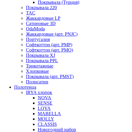
Покрывала (Турция)
Покрывала 220
TAC
Жаккардовые LP
Сатиновые 3D
OdaModa
Жаккардовые (арт. PNJC)
Португалия
Софткоттон (арт. PMP)
Софткоттон (арт. PMO)
Покрывала XJ
Покрывала PPL
Трикотажные
Хлопковые
Покрывала (арт. PMST)
Полисатин
Полотенца
IRYA хлопок
NOVA
SENSE
LOYA
MABELLA
MOLLY
CLASSIS
Новогодний набор