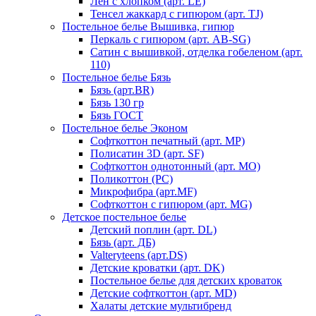
Лен с хлопком (арт. LE)
Тенсел жаккард с гипюром (арт. TJ)
Постельное белье Вышивка, гипюр
Перкаль с гипюром (арт. AB-SG)
Сатин с вышивкой, отделка гобеленом (арт.
110)
Постельное белье Бязь
Бязь (арт.BR)
Бязь 130 гр
Бязь ГОСТ
Постельное белье Эконом
Софткоттон печатный (арт. MР)
Полисатин 3D (арт. SF)
Софткоттон однотонный (арт. MO)
Поликоттон (PC)
Микрофибра (арт.MF)
Софткоттон с гипюром (арт. MG)
Детское постельное белье
Детский поплин (арт. DL)
Бязь (арт. ДБ)
Valteryteens (арт.DS)
Детские кроватки (арт. DK)
Постельное белье для детских кроваток
Детские софткоттон (арт. MD)
Халаты детские мультибренд