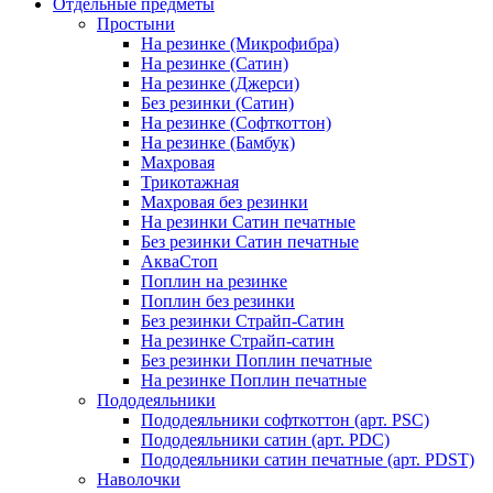
Отдельные предметы
Простыни
На резинке (Микрофибра)
На резинке (Сатин)
На резинке (Джерси)
Без резинки (Сатин)
На резинке (Софткоттон)
На резинке (Бамбук)
Махровая
Трикотажная
Махровая без резинки
На резинки Сатин печатные
Без резинки Сатин печатные
АкваСтоп
Поплин на резинке
Поплин без резинки
Без резинки Страйп-Сатин
На резинке Страйп-сатин
Без резинки Поплин печатные
На резинке Поплин печатные
Пододеяльники
Пододеяльники софткоттон (арт. PSC)
Пододеяльники сатин (арт. PDC)
Пододеяльники сатин печатные (арт. PDST)
Наволочки