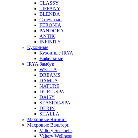
CLASSY
TIFFANY
BLENDA
С печатью
FERONIA
PANDORA
ANTIK
INFINITY
Кухонные
Кухонные IRYA
Вафельные
IRYA бамбук
WELLA
DREAMS
DAMLA
NATURE
DURU-SPA
DAISY
SEASIDE-SPA
DERIN
SHALLA
Махровые Япония
Махровые Вальтери
Valtery Seashells
Valtery Wellness