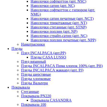
Наволочки софткоттон (арт. NSC)
Наволочки сатин (арт. NC)
Наволочки софткоттон с гипюром (арт.
NMG)
Наволочки сатин печатные (арт. NCT)
Наволочки трикотажные (арт. NT)
Наволочки стеганные (арт. STNP)
Наволочки поплин (арт. NP)
Наволочки страйп-сатин (арт. NC)
Наволочки поплин печатные (арт. NPP)
Наматрасники
Пледы
Плед INCALPACA (арт.PP)
Пледы CASA LUSSO
Плед вязанный
Пледы INCALPACA Пима хлопок 100% (арт. PH)
Пледы INCALPACA жаккард (арт. PJ)
Пледы шерстяные
Пледы хлопковые
Пледы Вальтери
Покрывала
Стеганные
Покрывала PN220
Покрывала CASANDRA
Покрывала 100