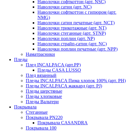
Наволочки софткоттон (арт. NSC)
Наволочки сатин (арт. NC)
Наволочки софткоттон с гипюром (арт.
NMG)
Наволочки сатин печатные (арт. NCT)
Наволочки трикотажные (арт. NT)
Наволочки стеганные (арт. STNP)
Наволочки поплин (арт. NP)
Наволочки страйп-сатин (арт. NC)
Наволочки поплин печатные (арт. NPP)
Наматрасники
Пледы
Плед INCALPACA (арт.PP)
Пледы CASA LUSSO
Плед вязанный
Пледы INCALPACA Пима хлопок 100% (арт. PH)
Пледы INCALPACA жаккард (арт. PJ)
Пледы шерстяные
Пледы хлопковые
Пледы Вальтери
Покрывала
Стеганные
Покрывала PN220
Покрывала CASANDRA
Покрывала 100