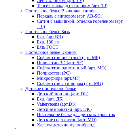
Лен с хлопком (арт. LE)
Тенсел жаккард с гипюром (арт. TJ)
Постельное белье Вышивка, гипюр
Перкаль с гипюром (арт. AB-SG)
Сатин с вышивкой, отделка гобеленом (арт.
110)
Постельное белье Бязь
Бязь (арт.BR)
Бязь 130 гр
Бязь ГОСТ
Постельное белье Эконом
Софткоттон печатный (арт. MР)
Полисатин 3D (арт. SF)
Софткоттон однотонный (арт. MO)
Поликоттон (PC)
Микрофибра (арт.MF)
Софткоттон с гипюром (арт. MG)
Детское постельное белье
Детский поплин (арт. DL)
Бязь (арт. ДБ)
Valteryteens (арт.DS)
Детские кроватки (арт. DK)
Постельное белье для детских кроваток
Детские софткоттон (арт. MD)
Халаты детские мультибренд