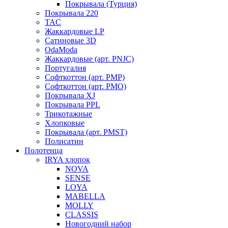
Покрывала (Турция)
Покрывала 220
TAC
Жаккардовые LP
Сатиновые 3D
OdaModa
Жаккардовые (арт. PNJC)
Португалия
Софткоттон (арт. PMP)
Софткоттон (арт. PMO)
Покрывала XJ
Покрывала PPL
Трикотажные
Хлопковые
Покрывала (арт. PMST)
Полисатин
Полотенца
IRYA хлопок
NOVA
SENSE
LOYA
MABELLA
MOLLY
CLASSIS
Новогодний набор