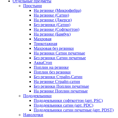
Отдельные предметы
Простыни
На резинке (Микрофибра)
На резинке (Сатин)
На резинке (Джерси)
Без резинки (Сатин)
На резинке (Софткоттон)
На резинке (Бамбук)
Махровая
Трикотажная
Махровая без резинки
На резинки Сатин печатные
Без резинки Сатин печатные
АкваСтоп
Поплин на резинке
Поплин без резинки
Без резинки Страйп-Сатин
На резинке Страйп-сатин
Без резинки Поплин печатные
На резинке Поплин печатные
Пододеяльники
Пододеяльники софткоттон (арт. PSC)
Пододеяльники сатин (арт. PDC)
Пододеяльники сатин печатные (арт. PDST)
Наволочки