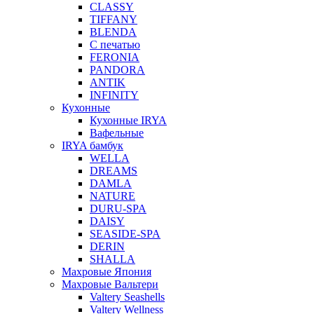
CLASSY
TIFFANY
BLENDA
С печатью
FERONIA
PANDORA
ANTIK
INFINITY
Кухонные
Кухонные IRYA
Вафельные
IRYA бамбук
WELLA
DREAMS
DAMLA
NATURE
DURU-SPA
DAISY
SEASIDE-SPA
DERIN
SHALLA
Махровые Япония
Махровые Вальтери
Valtery Seashells
Valtery Wellness