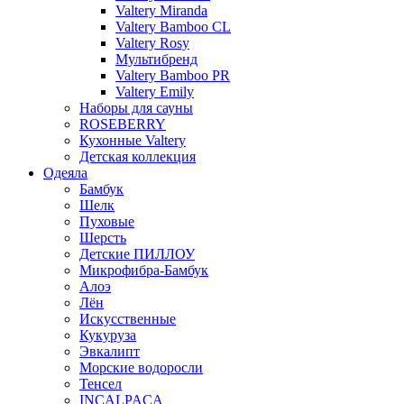
Valtery Miranda
Valtery Bamboo CL
Valtery Rosy
Мультибренд
Valtery Bamboo PR
Valtery Emily
Наборы для сауны
ROSEBERRY
Кухонные Valtery
Детская коллекция
Одеяла
Бамбук
Шелк
Пуховые
Шерсть
Детские ПИЛЛОУ
Микрофибра-Бамбук
Алоэ
Лён
Искусственные
Кукуруза
Эвкалипт
Морские водоросли
Тенсел
INCALPACA