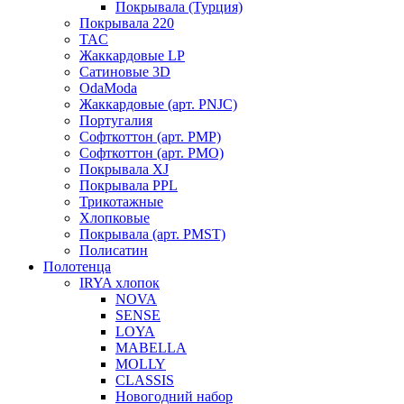
Покрывала (Турция)
Покрывала 220
TAC
Жаккардовые LP
Сатиновые 3D
OdaModa
Жаккардовые (арт. PNJC)
Португалия
Софткоттон (арт. PMP)
Софткоттон (арт. PMO)
Покрывала XJ
Покрывала PPL
Трикотажные
Хлопковые
Покрывала (арт. PMST)
Полисатин
Полотенца
IRYA хлопок
NOVA
SENSE
LOYA
MABELLA
MOLLY
CLASSIS
Новогодний набор