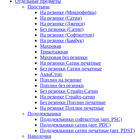
Отдельные предметы
Простыни
На резинке (Микрофибра)
На резинке (Сатин)
На резинке (Джерси)
Без резинки (Сатин)
На резинке (Софткоттон)
На резинке (Бамбук)
Махровая
Трикотажная
Махровая без резинки
На резинки Сатин печатные
Без резинки Сатин печатные
АкваСтоп
Поплин на резинке
Поплин без резинки
Без резинки Страйп-Сатин
На резинке Страйп-сатин
Без резинки Поплин печатные
На резинке Поплин печатные
Пододеяльники
Пододеяльники софткоттон (арт. PSC)
Пододеяльники сатин (арт. PDC)
Пододеяльники сатин печатные (арт. PDST)
Наволочки