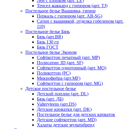
Лен с хлопком (арт. LE)
Тенсел жаккард с гипюром (арт. TJ)
Постельное белье Вышивка, гипюр
Перкаль с гипюром (арт. AB-SG)
Сатин с вышивкой, отделка гобеленом (арт.
110)
Постельное белье Бязь
Бязь (арт.BR)
Бязь 130 гр
Бязь ГОСТ
Постельное белье Эконом
Софткоттон печатный (арт. MР)
Полисатин 3D (арт. SF)
Софткоттон однотонный (арт. MO)
Поликоттон (PC)
Микрофибра (арт.MF)
Софткоттон с гипюром (арт. MG)
Детское постельное белье
Детский поплин (арт. DL)
Бязь (арт. ДБ)
Valteryteens (арт.DS)
Детские кроватки (арт. DK)
Постельное белье для детских кроваток
Детские софткоттон (арт. MD)
Халаты детские мультибренд