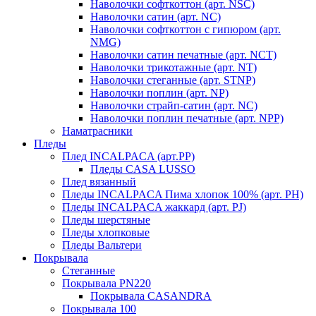
Наволочки софткоттон (арт. NSC)
Наволочки сатин (арт. NC)
Наволочки софткоттон с гипюром (арт.
NMG)
Наволочки сатин печатные (арт. NCT)
Наволочки трикотажные (арт. NT)
Наволочки стеганные (арт. STNP)
Наволочки поплин (арт. NP)
Наволочки страйп-сатин (арт. NC)
Наволочки поплин печатные (арт. NPP)
Наматрасники
Пледы
Плед INCALPACA (арт.PP)
Пледы CASA LUSSO
Плед вязанный
Пледы INCALPACA Пима хлопок 100% (арт. PH)
Пледы INCALPACA жаккард (арт. PJ)
Пледы шерстяные
Пледы хлопковые
Пледы Вальтери
Покрывала
Стеганные
Покрывала PN220
Покрывала CASANDRA
Покрывала 100