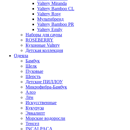
Valtery Miranda
Valtery Bamboo CL
Valtery Rosy
Мультибренд
Valtery Bamboo PR
Valtery Emily
Наборы для сауны
ROSEBERRY
Кухонные Valtery
Детская коллекция
Одеяла
Бамбук
Шелк
Пуховые
Шерсть
Детские ПИЛЛОУ
Микрофибра-Бамбук
Алоэ
Лён
Искусственные
Кукуруза
Эвкалипт
Морские водоросли
Тенсел
INCALPACA