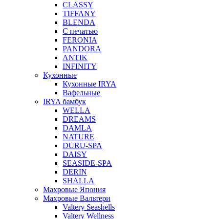
CLASSY
TIFFANY
BLENDA
С печатью
FERONIA
PANDORA
ANTIK
INFINITY
Кухонные
Кухонные IRYA
Вафельные
IRYA бамбук
WELLA
DREAMS
DAMLA
NATURE
DURU-SPA
DAISY
SEASIDE-SPA
DERIN
SHALLA
Махровые Япония
Махровые Вальтери
Valtery Seashells
Valtery Wellness