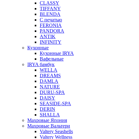
CLASSY
TIFFANY
BLENDA
С печатью
FERONIA
PANDORA
ANTIK
INFINITY
Кухонные
Кухонные IRYA
Вафельные
IRYA бамбук
WELLA
DREAMS
DAMLA
NATURE
DURU-SPA
DAISY
SEASIDE-SPA
DERIN
SHALLA
Махровые Япония
Махровые Вальтери
Valtery Seashells
Valtery Wellness