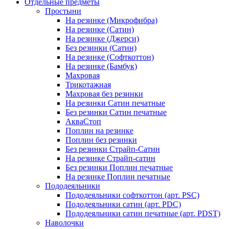
Отдельные предметы
Простыни
На резинке (Микрофибра)
На резинке (Сатин)
На резинке (Джерси)
Без резинки (Сатин)
На резинке (Софткоттон)
На резинке (Бамбук)
Махровая
Трикотажная
Махровая без резинки
На резинки Сатин печатные
Без резинки Сатин печатные
АкваСтоп
Поплин на резинке
Поплин без резинки
Без резинки Страйп-Сатин
На резинке Страйп-сатин
Без резинки Поплин печатные
На резинке Поплин печатные
Пододеяльники
Пододеяльники софткоттон (арт. PSC)
Пододеяльники сатин (арт. PDC)
Пододеяльники сатин печатные (арт. PDST)
Наволочки