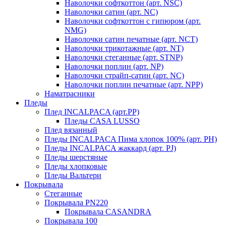
Наволочки софткоттон (арт. NSC)
Наволочки сатин (арт. NC)
Наволочки софткоттон с гипюром (арт.
NMG)
Наволочки сатин печатные (арт. NCT)
Наволочки трикотажные (арт. NT)
Наволочки стеганные (арт. STNP)
Наволочки поплин (арт. NP)
Наволочки страйп-сатин (арт. NC)
Наволочки поплин печатные (арт. NPP)
Наматрасники
Пледы
Плед INCALPACA (арт.PP)
Пледы CASA LUSSO
Плед вязанный
Пледы INCALPACA Пима хлопок 100% (арт. PH)
Пледы INCALPACA жаккард (арт. PJ)
Пледы шерстяные
Пледы хлопковые
Пледы Вальтери
Покрывала
Стеганные
Покрывала PN220
Покрывала CASANDRA
Покрывала 100