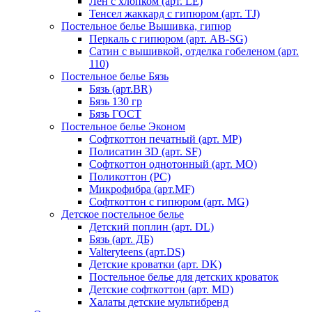
Лен с хлопком (арт. LE)
Тенсел жаккард с гипюром (арт. TJ)
Постельное белье Вышивка, гипюр
Перкаль с гипюром (арт. AB-SG)
Сатин с вышивкой, отделка гобеленом (арт.
110)
Постельное белье Бязь
Бязь (арт.BR)
Бязь 130 гр
Бязь ГОСТ
Постельное белье Эконом
Софткоттон печатный (арт. MР)
Полисатин 3D (арт. SF)
Софткоттон однотонный (арт. MO)
Поликоттон (PC)
Микрофибра (арт.MF)
Софткоттон с гипюром (арт. MG)
Детское постельное белье
Детский поплин (арт. DL)
Бязь (арт. ДБ)
Valteryteens (арт.DS)
Детские кроватки (арт. DK)
Постельное белье для детских кроваток
Детские софткоттон (арт. MD)
Халаты детские мультибренд