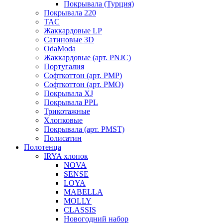
Покрывала (Турция)
Покрывала 220
TAC
Жаккардовые LP
Сатиновые 3D
OdaModa
Жаккардовые (арт. PNJC)
Португалия
Софткоттон (арт. PMP)
Софткоттон (арт. PMO)
Покрывала XJ
Покрывала PPL
Трикотажные
Хлопковые
Покрывала (арт. PMST)
Полисатин
Полотенца
IRYA хлопок
NOVA
SENSE
LOYA
MABELLA
MOLLY
CLASSIS
Новогодний набор