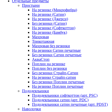
Отдельные предметы
Простыни
На резинке (Микрофибра)
На резинке (Сатин)
На резинке (Джерси)
Без резинки (Сатин)
На резинке (Софткоттон)
На резинке (Бамбук)
Махровая
Трикотажная
Махровая без резинки
На резинки Сатин печатные
Без резинки Сатин печатные
АкваСтоп
Поплин на резинке
Поплин без резинки
Без резинки Страйп-Сатин
На резинке Страйп-сатин
Без резинки Поплин печатные
На резинке Поплин печатные
Пододеяльники
Пододеяльники софткоттон (арт. PSC)
Пододеяльники сатин (арт. PDC)
Пододеяльники сатин печатные (арт. PDST)
Наволочки