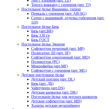
Лен с хлопком (арт. LE)
Тенсел жаккард с гипюром (арт. TJ)
Постельное белье Вышивка, гипюр
Перкаль с гипюром (арт. AB-SG)
Сатин с вышивкой, отделка гобеленом (арт.
110)
Постельное белье Бязь
Бязь (арт.BR)
Бязь 130 гр
Бязь ГОСТ
Постельное белье Эконом
Софткоттон печатный (арт. MР)
Полисатин 3D (арт. SF)
Софткоттон однотонный (арт. MO)
Поликоттон (PC)
Микрофибра (арт.MF)
Софткоттон с гипюром (арт. MG)
Детское постельное белье
Детский поплин (арт. DL)
Бязь (арт. ДБ)
Valteryteens (арт.DS)
Детские кроватки (арт. DK)
Постельное белье для детских кроваток
Детские софткоттон (арт. MD)
Халаты детские мультибренд