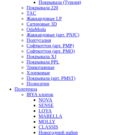
Покрывала (Турция)
Покрывала 220
TAC
Жаккардовые LP
Сатиновые 3D
OdaModa
Жаккардовые (арт. PNJC)
Португалия
Софткоттон (арт. PMP)
Софткоттон (арт. PMO)
Покрывала XJ
Покрывала PPL
Трикотажные
Хлопковые
Покрывала (арт. PMST)
Полисатин
Полотенца
IRYA хлопок
NOVA
SENSE
LOYA
MABELLA
MOLLY
CLASSIS
Новогодний набор