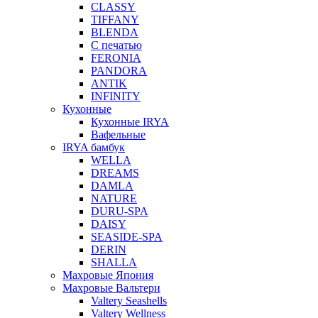
CLASSY
TIFFANY
BLENDA
С печатью
FERONIA
PANDORA
ANTIK
INFINITY
Кухонные
Кухонные IRYA
Вафельные
IRYA бамбук
WELLA
DREAMS
DAMLA
NATURE
DURU-SPA
DAISY
SEASIDE-SPA
DERIN
SHALLA
Махровые Япония
Махровые Вальтери
Valtery Seashells
Valtery Wellness