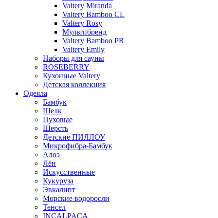
Valtery Miranda
Valtery Bamboo CL
Valtery Rosy
Мультибренд
Valtery Bamboo PR
Valtery Emily
Наборы для сауны
ROSEBERRY
Кухонные Valtery
Детская коллекция
Одеяла
Бамбук
Шелк
Пуховые
Шерсть
Детские ПИЛЛОУ
Микрофибра-Бамбук
Алоэ
Лён
Искусственные
Кукуруза
Эвкалипт
Морские водоросли
Тенсел
INCALPACA