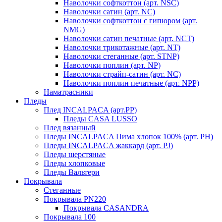
Наволочки софткоттон (арт. NSC)
Наволочки сатин (арт. NC)
Наволочки софткоттон с гипюром (арт.
NMG)
Наволочки сатин печатные (арт. NCT)
Наволочки трикотажные (арт. NT)
Наволочки стеганные (арт. STNP)
Наволочки поплин (арт. NP)
Наволочки страйп-сатин (арт. NC)
Наволочки поплин печатные (арт. NPP)
Наматрасники
Пледы
Плед INCALPACA (арт.PP)
Пледы CASA LUSSO
Плед вязанный
Пледы INCALPACA Пима хлопок 100% (арт. PH)
Пледы INCALPACA жаккард (арт. PJ)
Пледы шерстяные
Пледы хлопковые
Пледы Вальтери
Покрывала
Стеганные
Покрывала PN220
Покрывала CASANDRA
Покрывала 100