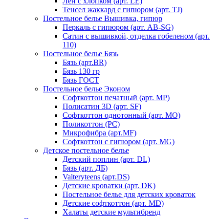
Лен с хлопком (арт. LE)
Тенсел жаккард с гипюром (арт. TJ)
Постельное белье Вышивка, гипюр
Перкаль с гипюром (арт. AB-SG)
Сатин с вышивкой, отделка гобеленом (арт.
110)
Постельное белье Бязь
Бязь (арт.BR)
Бязь 130 гр
Бязь ГОСТ
Постельное белье Эконом
Софткоттон печатный (арт. MР)
Полисатин 3D (арт. SF)
Софткоттон однотонный (арт. MO)
Поликоттон (PC)
Микрофибра (арт.MF)
Софткоттон с гипюром (арт. MG)
Детское постельное белье
Детский поплин (арт. DL)
Бязь (арт. ДБ)
Valteryteens (арт.DS)
Детские кроватки (арт. DK)
Постельное белье для детских кроваток
Детские софткоттон (арт. MD)
Халаты детские мультибренд