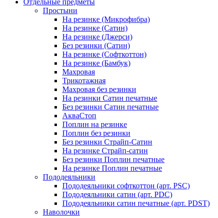
Отдельные предметы
Простыни
На резинке (Микрофибра)
На резинке (Сатин)
На резинке (Джерси)
Без резинки (Сатин)
На резинке (Софткоттон)
На резинке (Бамбук)
Махровая
Трикотажная
Махровая без резинки
На резинки Сатин печатные
Без резинки Сатин печатные
АкваСтоп
Поплин на резинке
Поплин без резинки
Без резинки Страйп-Сатин
На резинке Страйп-сатин
Без резинки Поплин печатные
На резинке Поплин печатные
Пододеяльники
Пододеяльники софткоттон (арт. PSC)
Пододеяльники сатин (арт. PDC)
Пододеяльники сатин печатные (арт. PDST)
Наволочки