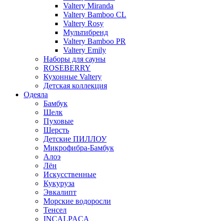
Valtery Miranda
Valtery Bamboo CL
Valtery Rosy
Мультибренд
Valtery Bamboo PR
Valtery Emily
Наборы для сауны
ROSEBERRY
Кухонные Valtery
Детская коллекция
Одеяла
Бамбук
Шелк
Пуховые
Шерсть
Детские ПИЛЛОУ
Микрофибра-Бамбук
Алоэ
Лён
Искусственные
Кукуруза
Эвкалипт
Морские водоросли
Тенсел
INCALPACA