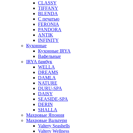
CLASSY
TIFFANY
BLENDA
С печатью
FERONIA
PANDORA
ANTIK
INFINITY
Кухонные
Кухонные IRYA
Вафельные
IRYA бамбук
WELLA
DREAMS
DAMLA
NATURE
DURU-SPA
DAISY
SEASIDE-SPA
DERIN
SHALLA
Махровые Япония
Махровые Вальтери
Valtery Seashells
Valtery Wellness