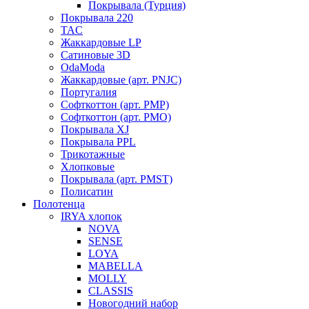
Покрывала (Турция)
Покрывала 220
TAC
Жаккардовые LP
Сатиновые 3D
OdaModa
Жаккардовые (арт. PNJC)
Португалия
Софткоттон (арт. PMP)
Софткоттон (арт. PMO)
Покрывала XJ
Покрывала PPL
Трикотажные
Хлопковые
Покрывала (арт. PMST)
Полисатин
Полотенца
IRYA хлопок
NOVA
SENSE
LOYA
MABELLA
MOLLY
CLASSIS
Новогодний набор