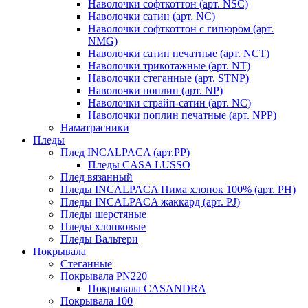
Наволочки софткоттон (арт. NSC)
Наволочки сатин (арт. NC)
Наволочки софткоттон с гипюром (арт.
NMG)
Наволочки сатин печатные (арт. NCT)
Наволочки трикотажные (арт. NT)
Наволочки стеганные (арт. STNP)
Наволочки поплин (арт. NP)
Наволочки страйп-сатин (арт. NC)
Наволочки поплин печатные (арт. NPP)
Наматрасники
Пледы
Плед INCALPACA (арт.PP)
Пледы CASA LUSSO
Плед вязанный
Пледы INCALPACA Пима хлопок 100% (арт. PH)
Пледы INCALPACA жаккард (арт. PJ)
Пледы шерстяные
Пледы хлопковые
Пледы Вальтери
Покрывала
Стеганные
Покрывала PN220
Покрывала CASANDRA
Покрывала 100