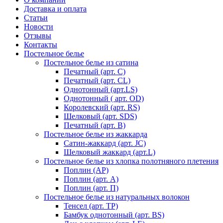
Доставка и оплата
Статьи
Новости
Отзывы
Контакты
Постельное белье
Постельное белье из сатина
Печатный (арт. С)
Печатный (арт. СL)
Однотонный (арт.LS)
Однотонный ( арт. OD)
Королевский (арт. RS)
Шелковый (арт. SDS)
Печатный (арт. В)
Постельное белье из жаккарда
Сатин-жаккард (арт. JC)
Шелковый жаккард (арт.L)
Постельное белье из хлопка полотняного плетения
Поплин (AP)
Поплин (арт. А)
Поплин (арт. П)
Постельное белье из натуральных волокон
Тенсел (арт. ТР)
Бамбук однотонный (арт. BS)