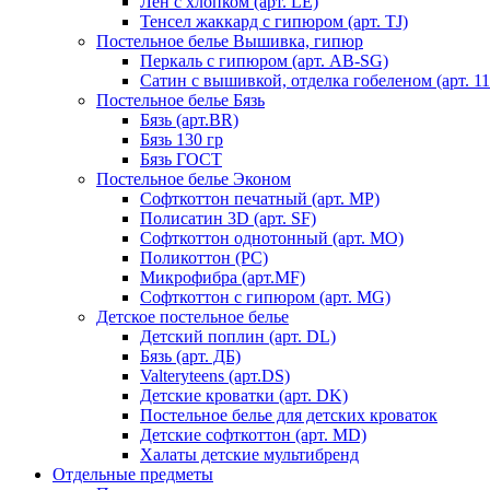
Лен с хлопком (арт. LE)
Тенсел жаккард с гипюром (арт. TJ)
Постельное белье Вышивка, гипюр
Перкаль с гипюром (арт. AB-SG)
Сатин с вышивкой, отделка гобеленом (арт. 11
Постельное белье Бязь
Бязь (арт.BR)
Бязь 130 гр
Бязь ГОСТ
Постельное белье Эконом
Софткоттон печатный (арт. MР)
Полисатин 3D (арт. SF)
Софткоттон однотонный (арт. MO)
Поликоттон (PC)
Микрофибра (арт.MF)
Софткоттон с гипюром (арт. MG)
Детское постельное белье
Детский поплин (арт. DL)
Бязь (арт. ДБ)
Valteryteens (арт.DS)
Детские кроватки (арт. DK)
Постельное белье для детских кроваток
Детские софткоттон (арт. MD)
Халаты детские мультибренд
Отдельные предметы