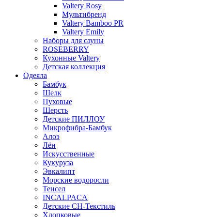
Valtery Rosy
Мультибренд
Valtery Bamboo PR
Valtery Emily
Наборы для сауны
ROSEBERRY
Кухонные Valtery
Детская коллекция
Одеяла
Бамбук
Шелк
Пуховые
Шерсть
Детские ПИЛЛОУ
Микрофибра-Бамбук
Алоэ
Лён
Искусственные
Кукуруза
Эвкалипт
Морские водоросли
Тенсел
INCALPACA
Детские СН-Текстиль
Хлопковые