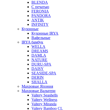
BLENDA
С печатью
FERONIA
PANDORA
ANTIK
INFINITY
Кухонные
Кухонные IRYA
Вафельные
IRYA бамбук
WELLA
DREAMS
DAMLA
NATURE
DURU-SPA
DAISY
SEASIDE-SPA
DERIN
SHALLA
Махровые Япония
Махровые Вальтери
Valtery Seashells
Valtery Wellness
Valtery Miranda
Valtery Bamboo CL