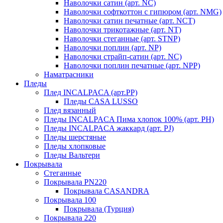
Наволочки сатин (арт. NC)
Наволочки софткоттон с гипюром (арт. NMG)
Наволочки сатин печатные (арт. NCT)
Наволочки трикотажные (арт. NT)
Наволочки стеганные (арт. STNP)
Наволочки поплин (арт. NP)
Наволочки страйп-сатин (арт. NC)
Наволочки поплин печатные (арт. NPP)
Наматрасники
Пледы
Плед INCALPACA (арт.PP)
Пледы CASA LUSSO
Плед вязанный
Пледы INCALPACA Пима хлопок 100% (арт. PH)
Пледы INCALPACA жаккард (арт. PJ)
Пледы шерстяные
Пледы хлопковые
Пледы Вальтери
Покрывала
Стеганные
Покрывала PN220
Покрывала CASANDRA
Покрывала 100
Покрывала (Турция)
Покрывала 220