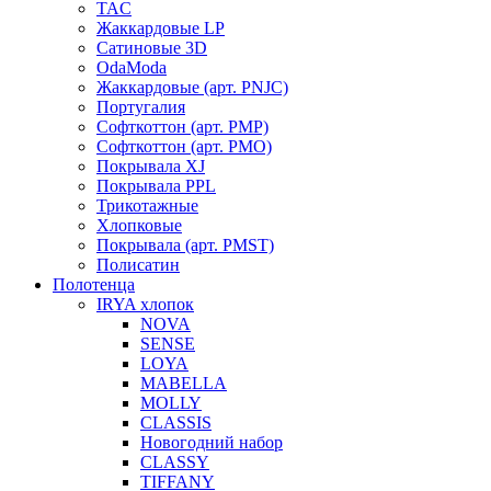
TAC
Жаккардовые LP
Сатиновые 3D
OdaModa
Жаккардовые (арт. PNJC)
Португалия
Софткоттон (арт. PMP)
Софткоттон (арт. PMO)
Покрывала XJ
Покрывала PPL
Трикотажные
Хлопковые
Покрывала (арт. PMST)
Полисатин
Полотенца
IRYA хлопок
NOVA
SENSE
LOYA
MABELLA
MOLLY
CLASSIS
Новогодний набор
CLASSY
TIFFANY