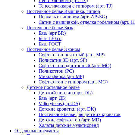
Лен с хлопком (арт. LE)
Тенсел жаккард с гипюром (арт. TJ)
Постельное белье Вышивка, гипюр
Перкаль с гипюром (арт. AB-SG)
Сатин с вышивкой, отделка гобеленом (арт. 11
Постельное белье Бязь
Бязь (арт.BR)
Бязь 130 гр
Бязь ГОСТ
Постельное белье Эконом
Софткоттон печатный (арт. MР)
Полисатин 3D (арт. SF)
Софткоттон однотонный (арт. MO)
Поликоттон (PC)
Микрофибра (арт.MF)
Софткоттон с гипюром (арт. MG)
Детское постельное белье
Детский поплин (арт. DL)
Бязь (арт. ДБ)
Valteryteens (арт.DS)
Детские кроватки (арт. DK)
Постельное белье для детских кроваток
Детские софткоттон (арт. MD)
Халаты детские мультибренд
Отдельные предметы