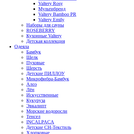
Valtery Rosy
Мультибренд
Valtery Bamboo PR
Valtery Emily
Наборы для сауны
ROSEBERRY
Кухонные Valtery
Детская коллекция
Одеяла
Бамбук
Шелк
Пуховые
Шерсть
Детские ПИЛЛОУ
Микрофибра-Бамбук
Алоэ
Лён
Искусственные
Кукуруза
Эвкалипт
Морские водоросли
Тенсел
INCALPACA
Детские СН-Текстиль
Хлопковые