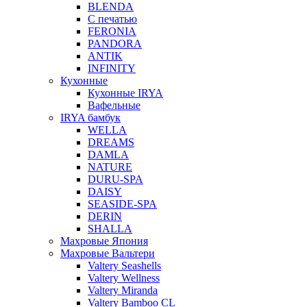
BLENDA
С печатью
FERONIA
PANDORA
ANTIK
INFINITY
Кухонные
Кухонные IRYA
Вафельные
IRYA бамбук
WELLA
DREAMS
DAMLA
NATURE
DURU-SPA
DAISY
SEASIDE-SPA
DERIN
SHALLA
Махровые Япония
Махровые Вальтери
Valtery Seashells
Valtery Wellness
Valtery Miranda
Valtery Bamboo CL