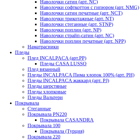
Наволочки сатин (арт. NC)
Наволочки софткоттон с гипюром (арт. NMG)
Наволочки сатин печатные (арт. NCT)
Наволочки трикотажные (арт. NT)
Наволочки стеганные (арт. STNP)
Наволочки поплин (арт. NP)
Наволочки страйп-сатин (арт. NC)
Наволочки поплин печатные (арт. NPP)
Наматрасники
Пледы
Плед INCALPACA (арт.PP)
Пледы CASA LUSSO
Плед вязанный
Пледы INCALPACA Пима хлопок 100% (арт. PH)
Пледы INCALPACA жаккард (арт. PJ)
Пледы шерстяные
Пледы хлопковые
Пледы Вальтери
Покрывала
Стеганные
Покрывала PN220
Покрывала CASANDRA
Покрывала 100
Покрывала (Турция)
Покрывала 220