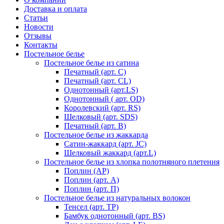
Доставка и оплата
Статьи
Новости
Отзывы
Контакты
Постельное белье
Постельное белье из сатина
Печатный (арт. С)
Печатный (арт. СL)
Однотонный (арт.LS)
Однотонный ( арт. OD)
Королевский (арт. RS)
Шелковый (арт. SDS)
Печатный (арт. В)
Постельное белье из жаккарда
Сатин-жаккард (арт. JC)
Шелковый жаккард (арт.L)
Постельное белье из хлопка полотняного плетения
Поплин (AP)
Поплин (арт. А)
Поплин (арт. П)
Постельное белье из натуральных волокон
Тенсел (арт. ТР)
Бамбук однотонный (арт. BS)