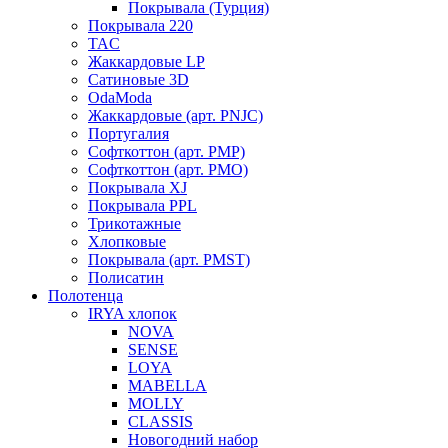
Покрывала (Турция)
Покрывала 220
TAC
Жаккардовые LP
Сатиновые 3D
OdaModa
Жаккардовые (арт. PNJC)
Португалия
Софткоттон (арт. PMP)
Софткоттон (арт. PMO)
Покрывала XJ
Покрывала PPL
Трикотажные
Хлопковые
Покрывала (арт. PMST)
Полисатин
Полотенца
IRYA хлопок
NOVA
SENSE
LOYA
MABELLA
MOLLY
CLASSIS
Новогодний набор