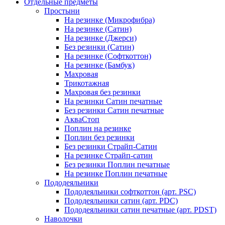
Отдельные предметы
Простыни
На резинке (Микрофибра)
На резинке (Сатин)
На резинке (Джерси)
Без резинки (Сатин)
На резинке (Софткоттон)
На резинке (Бамбук)
Махровая
Трикотажная
Махровая без резинки
На резинки Сатин печатные
Без резинки Сатин печатные
АкваСтоп
Поплин на резинке
Поплин без резинки
Без резинки Страйп-Сатин
На резинке Страйп-сатин
Без резинки Поплин печатные
На резинке Поплин печатные
Пододеяльники
Пододеяльники софткоттон (арт. PSC)
Пододеяльники сатин (арт. PDC)
Пододеяльники сатин печатные (арт. PDST)
Наволочки