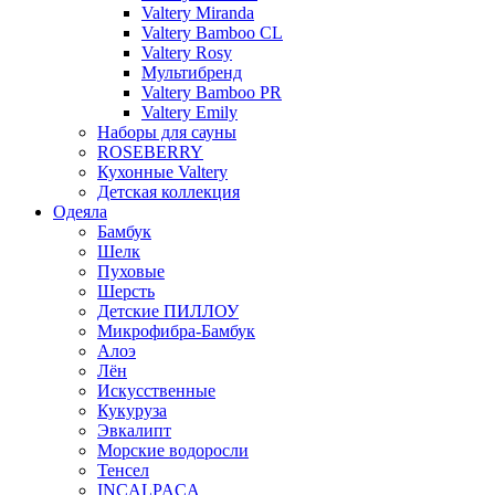
Valtery Miranda
Valtery Bamboo CL
Valtery Rosy
Мультибренд
Valtery Bamboo PR
Valtery Emily
Наборы для сауны
ROSEBERRY
Кухонные Valtery
Детская коллекция
Одеяла
Бамбук
Шелк
Пуховые
Шерсть
Детские ПИЛЛОУ
Микрофибра-Бамбук
Алоэ
Лён
Искусственные
Кукуруза
Эвкалипт
Морские водоросли
Тенсел
INCALPACA