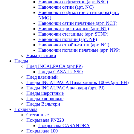
Наволочки софткоттон (арт. NSC)
Наволочки сатин (арт. NC)
Наволочки софткоттон с гипюром (арт.
NMG)
Наволочки сатин печатные (арт. NCT)
Наволочки трикотажные (арт. NT)
Наволочки стеганные (арт. STNP)
Наволочки поплин (арт. NP)
Наволочки страйп-сатин (арт. NC)
Наволочки поплин печатные (арт. NPP)
Наматрасники
Пледы
Плед INCALPACA (арт.PP)
Пледы CASA LUSSO
Плед вязанный
Пледы INCALPACA Пима хлопок 100% (арт. PH)
Пледы INCALPACA жаккард (арт. PJ)
Пледы шерстяные
Пледы хлопковые
Пледы Вальтери
Покрывала
Стеганные
Покрывала PN220
Покрывала CASANDRA
Покрывала 100