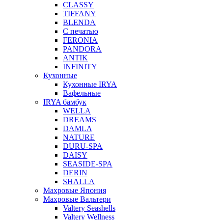
CLASSY
TIFFANY
BLENDA
С печатью
FERONIA
PANDORA
ANTIK
INFINITY
Кухонные
Кухонные IRYA
Вафельные
IRYA бамбук
WELLA
DREAMS
DAMLA
NATURE
DURU-SPA
DAISY
SEASIDE-SPA
DERIN
SHALLA
Махровые Япония
Махровые Вальтери
Valtery Seashells
Valtery Wellness