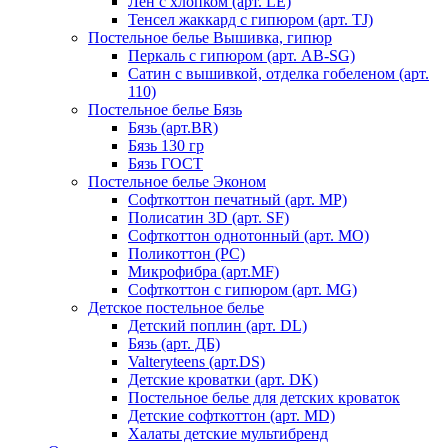
Лен с хлопком (арт. LE)
Тенсел жаккард с гипюром (арт. TJ)
Постельное белье Вышивка, гипюр
Перкаль с гипюром (арт. AB-SG)
Сатин с вышивкой, отделка гобеленом (арт.
110)
Постельное белье Бязь
Бязь (арт.BR)
Бязь 130 гр
Бязь ГОСТ
Постельное белье Эконом
Софткоттон печатный (арт. MР)
Полисатин 3D (арт. SF)
Софткоттон однотонный (арт. MO)
Поликоттон (PC)
Микрофибра (арт.MF)
Софткоттон с гипюром (арт. MG)
Детское постельное белье
Детский поплин (арт. DL)
Бязь (арт. ДБ)
Valteryteens (арт.DS)
Детские кроватки (арт. DK)
Постельное белье для детских кроваток
Детские софткоттон (арт. MD)
Халаты детские мультибренд