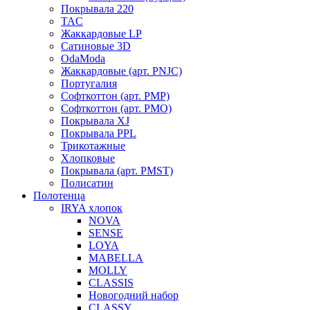
Покрывала 220
TAC
Жаккардовые LP
Сатиновые 3D
OdaModa
Жаккардовые (арт. PNJC)
Португалия
Софткоттон (арт. PMP)
Софткоттон (арт. PMO)
Покрывала XJ
Покрывала PPL
Трикотажные
Хлопковые
Покрывала (арт. PMST)
Полисатин
Полотенца
IRYA хлопок
NOVA
SENSE
LOYA
MABELLA
MOLLY
CLASSIS
Новогодний набор
CLASSY