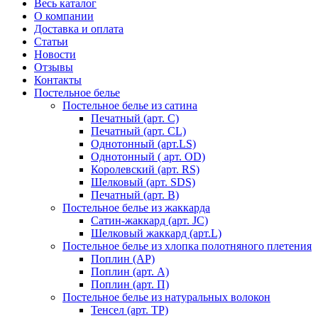
Весь каталог
О компании
Доставка и оплата
Статьи
Новости
Отзывы
Контакты
Постельное белье
Постельное белье из сатина
Печатный (арт. С)
Печатный (арт. СL)
Однотонный (арт.LS)
Однотонный ( арт. OD)
Королевский (арт. RS)
Шелковый (арт. SDS)
Печатный (арт. В)
Постельное белье из жаккарда
Сатин-жаккард (арт. JC)
Шелковый жаккард (арт.L)
Постельное белье из хлопка полотняного плетения
Поплин (AP)
Поплин (арт. А)
Поплин (арт. П)
Постельное белье из натуральных волокон
Тенсел (арт. ТР)