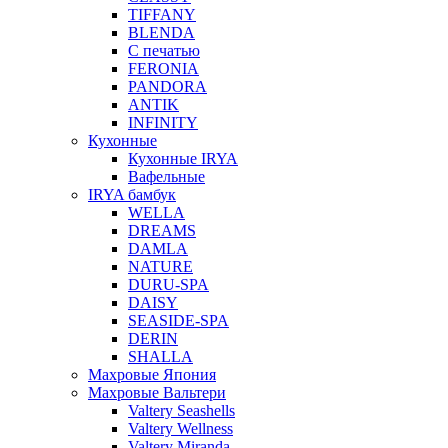
TIFFANY
BLENDA
С печатью
FERONIA
PANDORA
ANTIK
INFINITY
Кухонные
Кухонные IRYA
Вафельные
IRYA бамбук
WELLA
DREAMS
DAMLA
NATURE
DURU-SPA
DAISY
SEASIDE-SPA
DERIN
SHALLA
Махровые Япония
Махровые Вальтери
Valtery Seashells
Valtery Wellness
Valtery Miranda