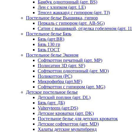
Бамбук однотонный (арт. BS)
Лен с хлопком (арт. LE)
Тенсел жаккард с гипюром (арт. TJ)
Постельное белье Вышивка, гипюр
Перкаль с гипюром (арт. AB-SG)
Сатин с вышивкой, отделка гобеленом (арт. 11
Постельное белье Бязь
Бязь (арт.BR)
Бязь 130 гр
Бязь ГОСТ
Постельное белье Эконом
Софткоттон печатный (арт. MР)
Полисатин 3D (арт. SF)
Софткоттон однотонный (арт. MO)
Поликоттон (PC)
Микрофибра (арт.MF)
Софткоттон с гипюром (арт. MG)
Детское постельное белье
Детский поплин (арт. DL)
Бязь (арт. ДБ)
Valteryteens (арт.DS)
Детские кроватки (арт. DK)
Постельное белье для детских кроваток
Детские софткоттон (арт. MD)
Халаты детские мультибренд