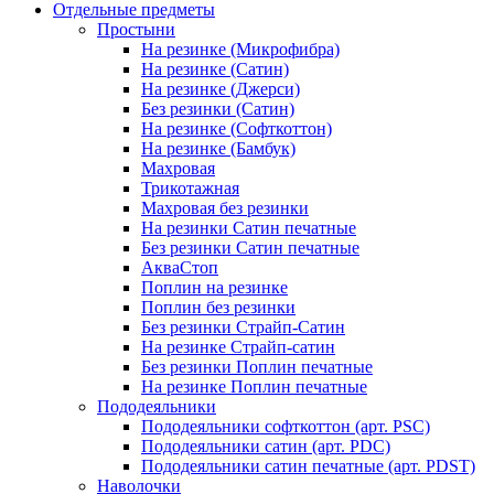
Отдельные предметы
Простыни
На резинке (Микрофибра)
На резинке (Сатин)
На резинке (Джерси)
Без резинки (Сатин)
На резинке (Софткоттон)
На резинке (Бамбук)
Махровая
Трикотажная
Махровая без резинки
На резинки Сатин печатные
Без резинки Сатин печатные
АкваСтоп
Поплин на резинке
Поплин без резинки
Без резинки Страйп-Сатин
На резинке Страйп-сатин
Без резинки Поплин печатные
На резинке Поплин печатные
Пододеяльники
Пододеяльники софткоттон (арт. PSC)
Пододеяльники сатин (арт. PDC)
Пододеяльники сатин печатные (арт. PDST)
Наволочки