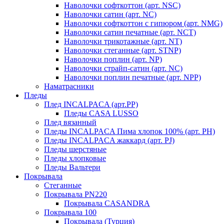
Наволочки софткоттон (арт. NSC)
Наволочки сатин (арт. NC)
Наволочки софткоттон с гипюром (арт. NMG)
Наволочки сатин печатные (арт. NCT)
Наволочки трикотажные (арт. NT)
Наволочки стеганные (арт. STNP)
Наволочки поплин (арт. NP)
Наволочки страйп-сатин (арт. NC)
Наволочки поплин печатные (арт. NPP)
Наматрасники
Пледы
Плед INCALPACA (арт.PP)
Пледы CASA LUSSO
Плед вязанный
Пледы INCALPACA Пима хлопок 100% (арт. PH)
Пледы INCALPACA жаккард (арт. PJ)
Пледы шерстяные
Пледы хлопковые
Пледы Вальтери
Покрывала
Стеганные
Покрывала PN220
Покрывала CASANDRA
Покрывала 100
Покрывала (Турция)