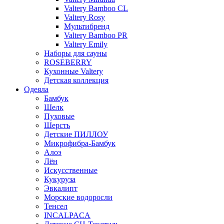
Valtery Bamboo CL
Valtery Rosy
Мультибренд
Valtery Bamboo PR
Valtery Emily
Наборы для сауны
ROSEBERRY
Кухонные Valtery
Детская коллекция
Одеяла
Бамбук
Шелк
Пуховые
Шерсть
Детские ПИЛЛОУ
Микрофибра-Бамбук
Алоэ
Лён
Искусственные
Кукуруза
Эвкалипт
Морские водоросли
Тенсел
INCALPACA