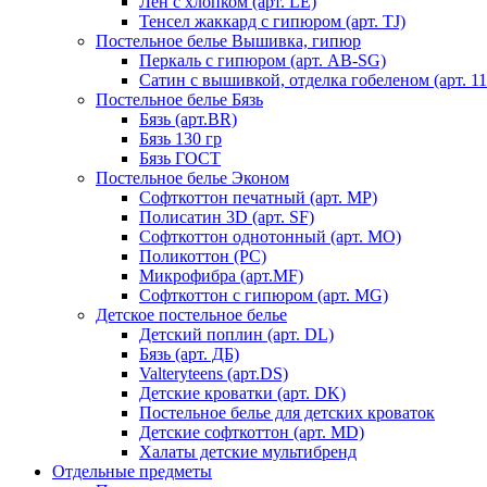
Лен с хлопком (арт. LE)
Тенсел жаккард с гипюром (арт. TJ)
Постельное белье Вышивка, гипюр
Перкаль с гипюром (арт. AB-SG)
Сатин с вышивкой, отделка гобеленом (арт. 11
Постельное белье Бязь
Бязь (арт.BR)
Бязь 130 гр
Бязь ГОСТ
Постельное белье Эконом
Софткоттон печатный (арт. MР)
Полисатин 3D (арт. SF)
Софткоттон однотонный (арт. MO)
Поликоттон (PC)
Микрофибра (арт.MF)
Софткоттон с гипюром (арт. MG)
Детское постельное белье
Детский поплин (арт. DL)
Бязь (арт. ДБ)
Valteryteens (арт.DS)
Детские кроватки (арт. DK)
Постельное белье для детских кроваток
Детские софткоттон (арт. MD)
Халаты детские мультибренд
Отдельные предметы