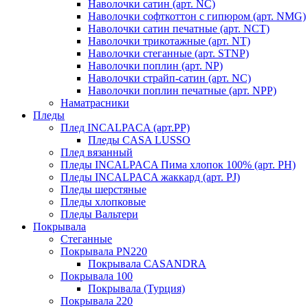
Наволочки сатин (арт. NC)
Наволочки софткоттон с гипюром (арт. NMG)
Наволочки сатин печатные (арт. NCT)
Наволочки трикотажные (арт. NT)
Наволочки стеганные (арт. STNP)
Наволочки поплин (арт. NP)
Наволочки страйп-сатин (арт. NC)
Наволочки поплин печатные (арт. NPP)
Наматрасники
Пледы
Плед INCALPACA (арт.PP)
Пледы CASA LUSSO
Плед вязанный
Пледы INCALPACA Пима хлопок 100% (арт. PH)
Пледы INCALPACA жаккард (арт. PJ)
Пледы шерстяные
Пледы хлопковые
Пледы Вальтери
Покрывала
Стеганные
Покрывала PN220
Покрывала CASANDRA
Покрывала 100
Покрывала (Турция)
Покрывала 220