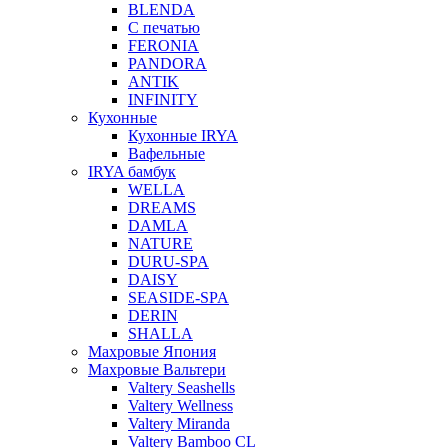
BLENDA
С печатью
FERONIA
PANDORA
ANTIK
INFINITY
Кухонные
Кухонные IRYA
Вафельные
IRYA бамбук
WELLA
DREAMS
DAMLA
NATURE
DURU-SPA
DAISY
SEASIDE-SPA
DERIN
SHALLA
Махровые Япония
Махровые Вальтери
Valtery Seashells
Valtery Wellness
Valtery Miranda
Valtery Bamboo CL