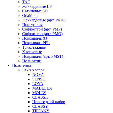
TAC
Жаккардовые LP
Сатиновые 3D
OdaModa
Жаккардовые (арт. PNJC)
Португалия
Софткоттон (арт. PMP)
Софткоттон (арт. PMO)
Покрывала XJ
Покрывала PPL
Трикотажные
Хлопковые
Покрывала (арт. PMST)
Полисатин
Полотенца
IRYA хлопок
NOVA
SENSE
LOYA
MABELLA
MOLLY
CLASSIS
Новогодний набор
CLASSY
TIFFANY