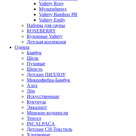
Valtery Rosy
Мультибренд
Valtery Bamboo PR
Valtery Emily
Наборы для сауны
ROSEBERRY
Кухонные Valtery
Детская коллекция
Одеяла
Бамбук
Шелк
Пуховые
Шерсть
Детские ПИЛЛОУ
Микрофибра-Бамбук
Алоэ
Лён
Искусственные
Кукуруза
Эвкалипт
Морские водоросли
Тенсел
INCALPACA
Детские СН-Текстиль
Хлопковые