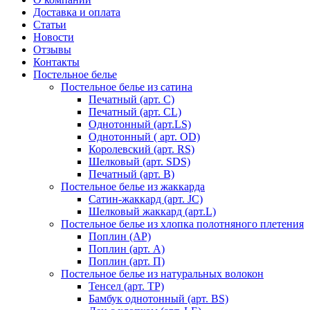
Доставка и оплата
Статьи
Новости
Отзывы
Контакты
Постельное белье
Постельное белье из сатина
Печатный (арт. С)
Печатный (арт. СL)
Однотонный (арт.LS)
Однотонный ( арт. OD)
Королевский (арт. RS)
Шелковый (арт. SDS)
Печатный (арт. В)
Постельное белье из жаккарда
Сатин-жаккард (арт. JC)
Шелковый жаккард (арт.L)
Постельное белье из хлопка полотняного плетения
Поплин (AP)
Поплин (арт. А)
Поплин (арт. П)
Постельное белье из натуральных волокон
Тенсел (арт. ТР)
Бамбук однотонный (арт. BS)