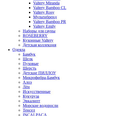
Valtery Miranda
Valtery Bamboo CL
Valtery Rosy
Мультибренд
Valtery Bamboo PR
Valtery Emily
Наборы для сауны
ROSEBERRY
Кухонные Valtery
Детская коллекция
Одеяла
Бамбук
Шелк
Пуховые
Шерсть
Детские ПИЛЛОУ
Микрофибра-Бамбук
Алоэ
Лён
Искусственные
Кукуруза
Эвкалипт
Морские водоросли
Тенсел
INCALPACA