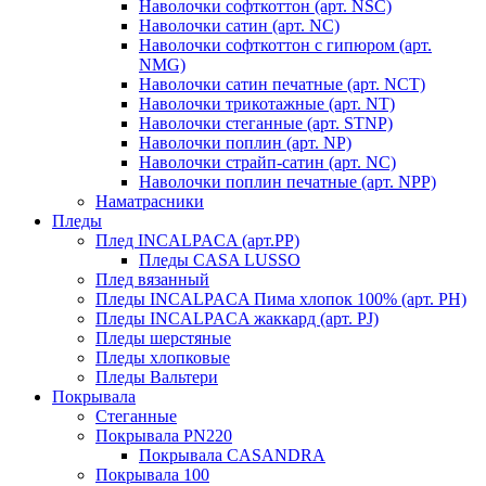
Наволочки софткоттон (арт. NSC)
Наволочки сатин (арт. NC)
Наволочки софткоттон с гипюром (арт.
NMG)
Наволочки сатин печатные (арт. NCT)
Наволочки трикотажные (арт. NT)
Наволочки стеганные (арт. STNP)
Наволочки поплин (арт. NP)
Наволочки страйп-сатин (арт. NC)
Наволочки поплин печатные (арт. NPP)
Наматрасники
Пледы
Плед INCALPACA (арт.PP)
Пледы CASA LUSSO
Плед вязанный
Пледы INCALPACA Пима хлопок 100% (арт. PH)
Пледы INCALPACA жаккард (арт. PJ)
Пледы шерстяные
Пледы хлопковые
Пледы Вальтери
Покрывала
Стеганные
Покрывала PN220
Покрывала CASANDRA
Покрывала 100