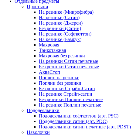
Отдельные предметы
Простыни
На резинке (Микрофибра)
На резинке (Сатин)
На резинке (Джерси)
Без резинки (Сатин)
На резинке (Софткоттон)
На резинке (Бамбук)
Махровая
Трикотажная
Махровая без резинки
На резинки Сатин печатные
Без резинки Сатин печатные
АкваСтоп
Поплин на резинке
Поплин без резинки
Без резинки Страйп-Сатин
На резинке Страйп-сатин
Без резинки Поплин печатные
На резинке Поплин печатные
Пододеяльники
Пододеяльники софткоттон (арт. PSC)
Пододеяльники сатин (арт. PDC)
Пододеяльники сатин печатные (арт. PDST)
Наволочки