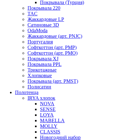
Покрывала (Турция)
Покрывала 220
TAC
Жаккардовые LP
Сатиновые 3D
OdaModa
Жаккардовые (арт. PNJC)
Португалия
Софткоттон (арт. PMP)
Софткоттон (арт. PMO)
Покрывала XJ
Покрывала PPL
Трикотажные
Хлопковые
Покрывала (арт. PMST)
Полисатин
Полотенца
IRYA хлопок
NOVA
SENSE
LOYA
MABELLA
MOLLY
CLASSIS
Новогодний набор