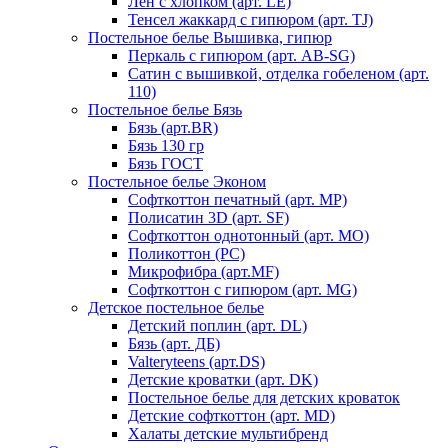
Лен с хлопком (арт. LE)
Тенсел жаккард с гипюром (арт. TJ)
Постельное белье Вышивка, гипюр
Перкаль с гипюром (арт. AB-SG)
Сатин с вышивкой, отделка гобеленом (арт.
110)
Постельное белье Бязь
Бязь (арт.BR)
Бязь 130 гр
Бязь ГОСТ
Постельное белье Эконом
Софткоттон печатный (арт. MР)
Полисатин 3D (арт. SF)
Софткоттон однотонный (арт. MO)
Поликоттон (PC)
Микрофибра (арт.MF)
Софткоттон с гипюром (арт. MG)
Детское постельное белье
Детский поплин (арт. DL)
Бязь (арт. ДБ)
Valteryteens (арт.DS)
Детские кроватки (арт. DK)
Постельное белье для детских кроваток
Детские софткоттон (арт. MD)
Халаты детские мультибренд