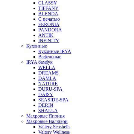
CLASSY
TIFFANY
BLENDA
С печатью
FERONIA
PANDORA
ANTIK
INFINITY
Кухонные
Кухонные IRYA
Вафельные
IRYA бамбук
WELLA
DREAMS
DAMLA
NATURE
DURU-SPA
DAISY
SEASIDE-SPA
DERIN
SHALLA
Махровые Япония
Махровые Вальтери
Valtery Seashells
Valtery Wellness