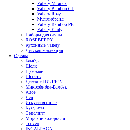
Valtery Miranda
Valtery Bamboo CL
Valtery Rosy
Мультибренд
Valtery Bamboo PR
Valtery Emily
Наборы для сауны
ROSEBERRY
Кухонные Valtery
Детская коллекция
Одеяла
Бамбук
Шелк
Пуховые
Шерсть
Детские ПИЛЛОУ
Микрофибра-Бамбук
Алоэ
Лён
Искусственные
Кукуруза
Эвкалипт
Морские водоросли
Тенсел
INCALPACA