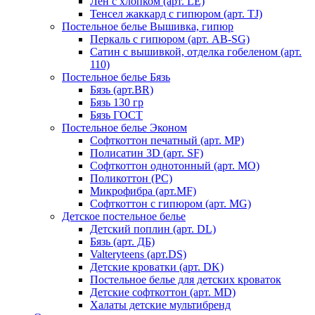
Лен с хлопком (арт. LE)
Тенсел жаккард с гипюром (арт. TJ)
Постельное белье Вышивка, гипюр
Перкаль с гипюром (арт. AB-SG)
Сатин с вышивкой, отделка гобеленом (арт.
110)
Постельное белье Бязь
Бязь (арт.BR)
Бязь 130 гр
Бязь ГОСТ
Постельное белье Эконом
Софткоттон печатный (арт. MР)
Полисатин 3D (арт. SF)
Софткоттон однотонный (арт. MO)
Поликоттон (PC)
Микрофибра (арт.MF)
Софткоттон с гипюром (арт. MG)
Детское постельное белье
Детский поплин (арт. DL)
Бязь (арт. ДБ)
Valteryteens (арт.DS)
Детские кроватки (арт. DK)
Постельное белье для детских кроваток
Детские софткоттон (арт. MD)
Халаты детские мультибренд