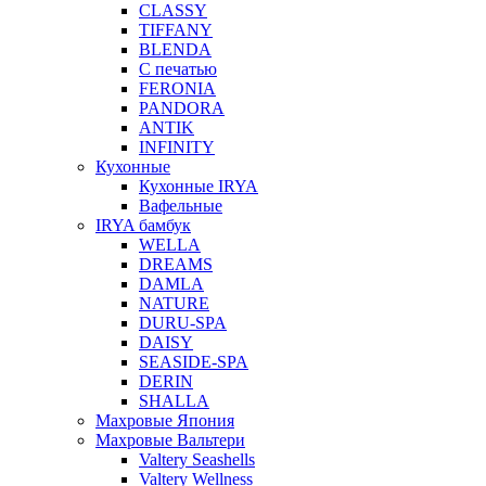
CLASSY
TIFFANY
BLENDA
С печатью
FERONIA
PANDORA
ANTIK
INFINITY
Кухонные
Кухонные IRYA
Вафельные
IRYA бамбук
WELLA
DREAMS
DAMLA
NATURE
DURU-SPA
DAISY
SEASIDE-SPA
DERIN
SHALLA
Махровые Япония
Махровые Вальтери
Valtery Seashells
Valtery Wellness