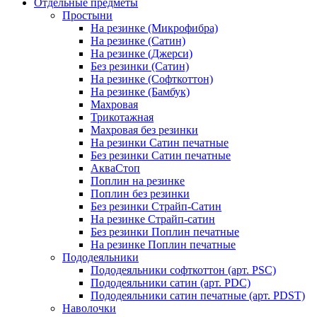
Отдельные предметы
Простыни
На резинке (Микрофибра)
На резинке (Сатин)
На резинке (Джерси)
Без резинки (Сатин)
На резинке (Софткоттон)
На резинке (Бамбук)
Махровая
Трикотажная
Махровая без резинки
На резинки Сатин печатные
Без резинки Сатин печатные
АкваСтоп
Поплин на резинке
Поплин без резинки
Без резинки Страйп-Сатин
На резинке Страйп-сатин
Без резинки Поплин печатные
На резинке Поплин печатные
Пододеяльники
Пододеяльники софткоттон (арт. PSC)
Пододеяльники сатин (арт. PDC)
Пододеяльники сатин печатные (арт. PDST)
Наволочки