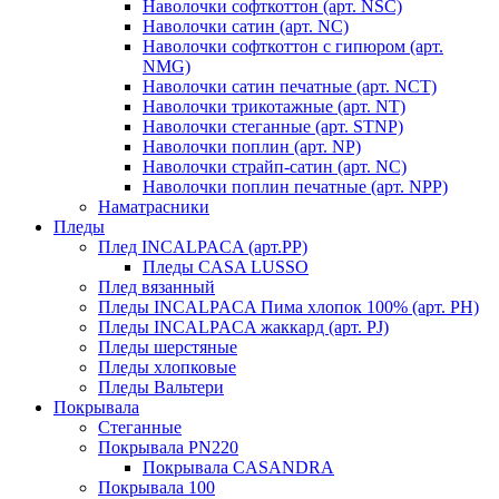
Наволочки софткоттон (арт. NSC)
Наволочки сатин (арт. NC)
Наволочки софткоттон с гипюром (арт.
NMG)
Наволочки сатин печатные (арт. NCT)
Наволочки трикотажные (арт. NT)
Наволочки стеганные (арт. STNP)
Наволочки поплин (арт. NP)
Наволочки страйп-сатин (арт. NC)
Наволочки поплин печатные (арт. NPP)
Наматрасники
Пледы
Плед INCALPACA (арт.PP)
Пледы CASA LUSSO
Плед вязанный
Пледы INCALPACA Пима хлопок 100% (арт. PH)
Пледы INCALPACA жаккард (арт. PJ)
Пледы шерстяные
Пледы хлопковые
Пледы Вальтери
Покрывала
Стеганные
Покрывала PN220
Покрывала CASANDRA
Покрывала 100