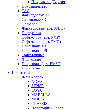
Покрывала (Турция)
Покрывала 220
TAC
Жаккардовые LP
Сатиновые 3D
OdaModa
Жаккардовые (арт. PNJC)
Португалия
Софткоттон (арт. PMP)
Софткоттон (арт. PMO)
Покрывала XJ
Покрывала PPL
Трикотажные
Хлопковые
Покрывала (арт. PMST)
Полисатин
Полотенца
IRYA хлопок
NOVA
SENSE
LOYA
MABELLA
MOLLY
CLASSIS
Новогодний набор