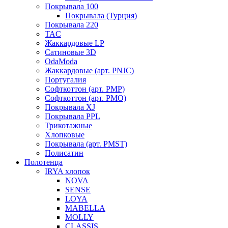
Покрывала 100
Покрывала (Турция)
Покрывала 220
TAC
Жаккардовые LP
Сатиновые 3D
OdaModa
Жаккардовые (арт. PNJC)
Португалия
Софткоттон (арт. PMP)
Софткоттон (арт. PMO)
Покрывала XJ
Покрывала PPL
Трикотажные
Хлопковые
Покрывала (арт. PMST)
Полисатин
Полотенца
IRYA хлопок
NOVA
SENSE
LOYA
MABELLA
MOLLY
CLASSIS