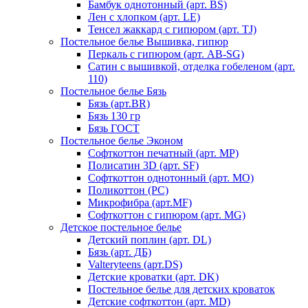
Бамбук однотонный (арт. BS)
Лен с хлопком (арт. LE)
Тенсел жаккард с гипюром (арт. TJ)
Постельное белье Вышивка, гипюр
Перкаль с гипюром (арт. AB-SG)
Сатин с вышивкой, отделка гобеленом (арт.
110)
Постельное белье Бязь
Бязь (арт.BR)
Бязь 130 гр
Бязь ГОСТ
Постельное белье Эконом
Софткоттон печатный (арт. MР)
Полисатин 3D (арт. SF)
Софткоттон однотонный (арт. MO)
Поликоттон (PC)
Микрофибра (арт.MF)
Софткоттон с гипюром (арт. MG)
Детское постельное белье
Детский поплин (арт. DL)
Бязь (арт. ДБ)
Valteryteens (арт.DS)
Детские кроватки (арт. DK)
Постельное белье для детских кроваток
Детские софткоттон (арт. MD)