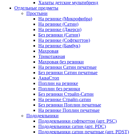
Халаты детские мультибренд
Отдельные предметы
Простыни
На резинке (Микрофибра)
На резинке (Сатин)
На резинке (Джерси)
Без резинки (Сатин)
На резинке (Софткоттон)
На резинке (Бамбук)
Махровая
Трикотажная
Махровая без резинки
На резинки Сатин печатные
Без резинки Сатин печатные
АкваСтоп
Поплин на резинке
Поплин без резинки
Без резинки Страйп-Сатин
На резинке Страйп-сатин
Без резинки Поплин печатные
На резинке Поплин печатные
Пододеяльники
Пододеяльники софткоттон (арт. PSC)
Пододеяльники сатин (арт. PDC)
Пододеяльники сатин печатные (арт. PDST)