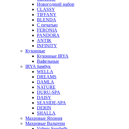
Новогодний набор
CLASSY
TIFFANY
BLENDA
С печатью
FERONIA
PANDORA
ANTIK
INFINITY
Кухонные
Кухонные IRYA
Вафельные
IRYA бамбук
WELLA
DREAMS
DAMLA
NATURE
DURU-SPA
DAISY
SEASIDE-SPA
DERIN
SHALLA
Махровые Япония
Махровые Вальтери
Valtery Seashells