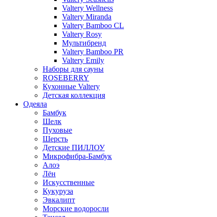
Valtery Wellness
Valtery Miranda
Valtery Bamboo CL
Valtery Rosy
Мультибренд
Valtery Bamboo PR
Valtery Emily
Наборы для сауны
ROSEBERRY
Кухонные Valtery
Детская коллекция
Одеяла
Бамбук
Шелк
Пуховые
Шерсть
Детские ПИЛЛОУ
Микрофибра-Бамбук
Алоэ
Лён
Искусственные
Кукуруза
Эвкалипт
Морские водоросли