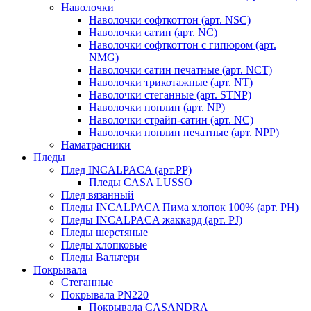
Наволочки
Наволочки софткоттон (арт. NSC)
Наволочки сатин (арт. NC)
Наволочки софткоттон с гипюром (арт.
NMG)
Наволочки сатин печатные (арт. NCT)
Наволочки трикотажные (арт. NT)
Наволочки стеганные (арт. STNP)
Наволочки поплин (арт. NP)
Наволочки страйп-сатин (арт. NC)
Наволочки поплин печатные (арт. NPP)
Наматрасники
Пледы
Плед INCALPACA (арт.PP)
Пледы CASA LUSSO
Плед вязанный
Пледы INCALPACA Пима хлопок 100% (арт. PH)
Пледы INCALPACA жаккард (арт. PJ)
Пледы шерстяные
Пледы хлопковые
Пледы Вальтери
Покрывала
Стеганные
Покрывала PN220
Покрывала CASANDRA