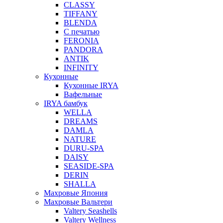
CLASSY
TIFFANY
BLENDA
С печатью
FERONIA
PANDORA
ANTIK
INFINITY
Кухонные
Кухонные IRYA
Вафельные
IRYA бамбук
WELLA
DREAMS
DAMLA
NATURE
DURU-SPA
DAISY
SEASIDE-SPA
DERIN
SHALLA
Махровые Япония
Махровые Вальтери
Valtery Seashells
Valtery Wellness