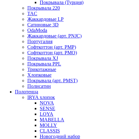
Покрывала (Турция)
Покрывала 220
TAC
Жаккардовые LP
Сатиновые 3D
OdaModa
Жаккардовые (арт. PNJC)
Португалия
Софткоттон (арт. PMP)
Софткоттон (арт. PMO)
Покрывала XJ
Покрывала PPL
Трикотажные
Хлопковые
Покрывала (арт. PMST)
Полисатин
Полотенца
IRYA хлопок
NOVA
SENSE
LOYA
MABELLA
MOLLY
CLASSIS
Новогодний набор