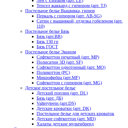
Лен с хлопком (арт. LE)
Тенсел жаккард с гипюром (арт. TJ)
Постельное белье Вышивка, гипюр
Перкаль с гипюром (арт. AB-SG)
Сатин с вышивкой, отделка гобеленом (арт.
110)
Постельное белье Бязь
Бязь (арт.BR)
Бязь 130 гр
Бязь ГОСТ
Постельное белье Эконом
Софткоттон печатный (арт. MР)
Полисатин 3D (арт. SF)
Софткоттон однотонный (арт. MO)
Поликоттон (PC)
Микрофибра (арт.MF)
Софткоттон с гипюром (арт. MG)
Детское постельное белье
Детский поплин (арт. DL)
Бязь (арт. ДБ)
Valteryteens (арт.DS)
Детские кроватки (арт. DK)
Постельное белье для детских кроваток
Детские софткоттон (арт. MD)
Халаты детские мультибренд