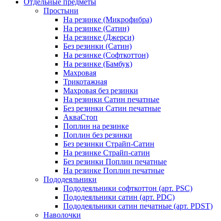
Отдельные предметы
Простыни
На резинке (Микрофибра)
На резинке (Сатин)
На резинке (Джерси)
Без резинки (Сатин)
На резинке (Софткоттон)
На резинке (Бамбук)
Махровая
Трикотажная
Махровая без резинки
На резинки Сатин печатные
Без резинки Сатин печатные
АкваСтоп
Поплин на резинке
Поплин без резинки
Без резинки Страйп-Сатин
На резинке Страйп-сатин
Без резинки Поплин печатные
На резинке Поплин печатные
Пододеяльники
Пододеяльники софткоттон (арт. PSC)
Пододеяльники сатин (арт. PDC)
Пододеяльники сатин печатные (арт. PDST)
Наволочки