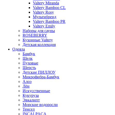
Valtery Miranda
Valtery Bamboo CL
Valtery Rosy
Мультибренд
Valtery Bamboo PR
Valtery Emily
Наборы для сауны
ROSEBERRY
Кухонные Valtery
Детская коллекция
Одеяла
Бамбук
Шелк
Пуховые
Шерсть
Детские ПИЛЛОУ
Микрофибра-Бамбук
Алоэ
Лён
Искусственные
Кукуруза
Эвкалипт
Морские водоросли
Тенсел
INCALPACA