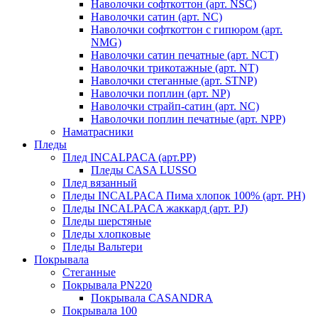
Наволочки софткоттон (арт. NSC)
Наволочки сатин (арт. NC)
Наволочки софткоттон с гипюром (арт.
NMG)
Наволочки сатин печатные (арт. NCT)
Наволочки трикотажные (арт. NT)
Наволочки стеганные (арт. STNP)
Наволочки поплин (арт. NP)
Наволочки страйп-сатин (арт. NC)
Наволочки поплин печатные (арт. NPP)
Наматрасники
Пледы
Плед INCALPACA (арт.PP)
Пледы CASA LUSSO
Плед вязанный
Пледы INCALPACA Пима хлопок 100% (арт. PH)
Пледы INCALPACA жаккард (арт. PJ)
Пледы шерстяные
Пледы хлопковые
Пледы Вальтери
Покрывала
Стеганные
Покрывала PN220
Покрывала CASANDRA
Покрывала 100