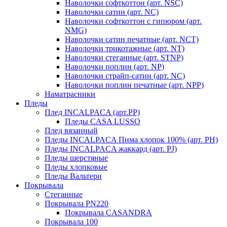
Наволочки софткоттон (арт. NSC)
Наволочки сатин (арт. NC)
Наволочки софткоттон с гипюром (арт.
NMG)
Наволочки сатин печатные (арт. NCT)
Наволочки трикотажные (арт. NT)
Наволочки стеганные (арт. STNP)
Наволочки поплин (арт. NP)
Наволочки страйп-сатин (арт. NC)
Наволочки поплин печатные (арт. NPP)
Наматрасники
Пледы
Плед INCALPACA (арт.PP)
Пледы CASA LUSSO
Плед вязанный
Пледы INCALPACA Пима хлопок 100% (арт. PH)
Пледы INCALPACA жаккард (арт. PJ)
Пледы шерстяные
Пледы хлопковые
Пледы Вальтери
Покрывала
Стеганные
Покрывала PN220
Покрывала CASANDRA
Покрывала 100