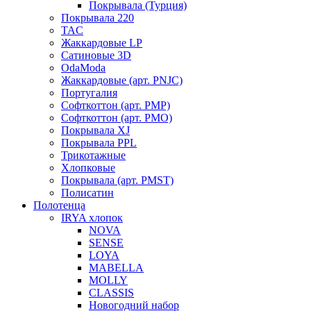
Покрывала (Турция)
Покрывала 220
TAC
Жаккардовые LP
Сатиновые 3D
OdaModa
Жаккардовые (арт. PNJC)
Португалия
Софткоттон (арт. PMP)
Софткоттон (арт. PMO)
Покрывала XJ
Покрывала PPL
Трикотажные
Хлопковые
Покрывала (арт. PMST)
Полисатин
Полотенца
IRYA хлопок
NOVA
SENSE
LOYA
MABELLA
MOLLY
CLASSIS
Новогодний набор