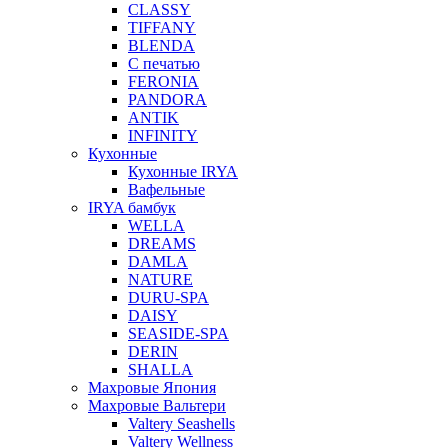
CLASSY
TIFFANY
BLENDA
С печатью
FERONIA
PANDORA
ANTIK
INFINITY
Кухонные
Кухонные IRYA
Вафельные
IRYA бамбук
WELLA
DREAMS
DAMLA
NATURE
DURU-SPA
DAISY
SEASIDE-SPA
DERIN
SHALLA
Махровые Япония
Махровые Вальтери
Valtery Seashells
Valtery Wellness