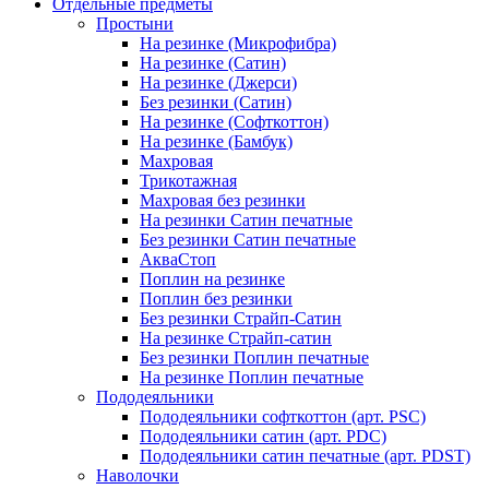
Отдельные предметы
Простыни
На резинке (Микрофибра)
На резинке (Сатин)
На резинке (Джерси)
Без резинки (Сатин)
На резинке (Софткоттон)
На резинке (Бамбук)
Махровая
Трикотажная
Махровая без резинки
На резинки Сатин печатные
Без резинки Сатин печатные
АкваСтоп
Поплин на резинке
Поплин без резинки
Без резинки Страйп-Сатин
На резинке Страйп-сатин
Без резинки Поплин печатные
На резинке Поплин печатные
Пододеяльники
Пододеяльники софткоттон (арт. PSC)
Пододеяльники сатин (арт. PDC)
Пододеяльники сатин печатные (арт. PDST)
Наволочки