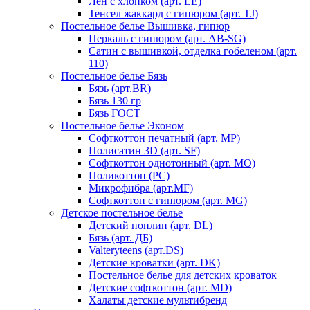
Лен с хлопком (арт. LE)
Тенсел жаккард с гипюром (арт. TJ)
Постельное белье Вышивка, гипюр
Перкаль с гипюром (арт. AB-SG)
Сатин с вышивкой, отделка гобеленом (арт.
110)
Постельное белье Бязь
Бязь (арт.BR)
Бязь 130 гр
Бязь ГОСТ
Постельное белье Эконом
Софткоттон печатный (арт. MР)
Полисатин 3D (арт. SF)
Софткоттон однотонный (арт. MO)
Поликоттон (PC)
Микрофибра (арт.MF)
Софткоттон с гипюром (арт. MG)
Детское постельное белье
Детский поплин (арт. DL)
Бязь (арт. ДБ)
Valteryteens (арт.DS)
Детские кроватки (арт. DK)
Постельное белье для детских кроваток
Детские софткоттон (арт. MD)
Халаты детские мультибренд