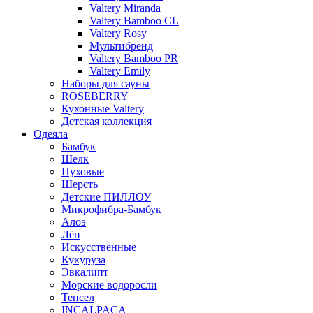
Valtery Miranda
Valtery Bamboo CL
Valtery Rosy
Мультибренд
Valtery Bamboo PR
Valtery Emily
Наборы для сауны
ROSEBERRY
Кухонные Valtery
Детская коллекция
Одеяла
Бамбук
Шелк
Пуховые
Шерсть
Детские ПИЛЛОУ
Микрофибра-Бамбук
Алоэ
Лён
Искусственные
Кукуруза
Эвкалипт
Морские водоросли
Тенсел
INCALPACA