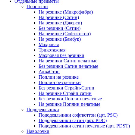
Отдельные предметы
Простыни
На резинке (Микрофибра)
На резинке (Сатин)
На резинке (Джерси)
Без резинки (Сатин)
На резинке (Софткоттон)
На резинке (Бамбук)
Махровая
Трикотажная
Махровая без резинки
На резинки Сатин печатные
Без резинки Сатин печатные
АкваСтоп
Поплин на резинке
Поплин без резинки
Без резинки Страйп-Сатин
На резинке Страйп-сатин
Без резинки Поплин печатные
На резинке Поплин печатные
Пододеяльники
Пододеяльники софткоттон (арт. PSC)
Пододеяльники сатин (арт. PDC)
Пододеяльники сатин печатные (арт. PDST)
Наволочки