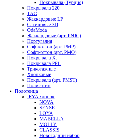
Покрывала (Турция)
Покрывала 220
TAC
Жаккардовые LP
Сатиновые 3D
OdaModa
Жаккардовые (арт. PNJC)
Португалия
Софткоттон (арт. PMP)
Софткоттон (арт. PMO)
Покрывала XJ
Покрывала PPL
Трикотажные
Хлопковые
Покрывала (арт. PMST)
Полисатин
Полотенца
IRYA хлопок
NOVA
SENSE
LOYA
MABELLA
MOLLY
CLASSIS
Новогодний набор