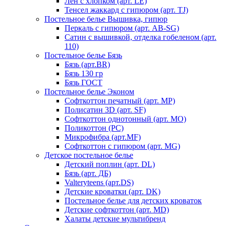
Лен с хлопком (арт. LE)
Тенсел жаккард с гипюром (арт. TJ)
Постельное белье Вышивка, гипюр
Перкаль с гипюром (арт. AB-SG)
Сатин с вышивкой, отделка гобеленом (арт.
110)
Постельное белье Бязь
Бязь (арт.BR)
Бязь 130 гр
Бязь ГОСТ
Постельное белье Эконом
Софткоттон печатный (арт. MР)
Полисатин 3D (арт. SF)
Софткоттон однотонный (арт. MO)
Поликоттон (PC)
Микрофибра (арт.MF)
Софткоттон с гипюром (арт. MG)
Детское постельное белье
Детский поплин (арт. DL)
Бязь (арт. ДБ)
Valteryteens (арт.DS)
Детские кроватки (арт. DK)
Постельное белье для детских кроваток
Детские софткоттон (арт. MD)
Халаты детские мультибренд