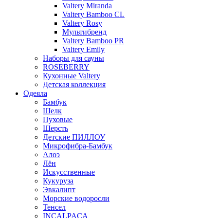
Valtery Miranda
Valtery Bamboo CL
Valtery Rosy
Мультибренд
Valtery Bamboo PR
Valtery Emily
Наборы для сауны
ROSEBERRY
Кухонные Valtery
Детская коллекция
Одеяла
Бамбук
Шелк
Пуховые
Шерсть
Детские ПИЛЛОУ
Микрофибра-Бамбук
Алоэ
Лён
Искусственные
Кукуруза
Эвкалипт
Морские водоросли
Тенсел
INCALPACA