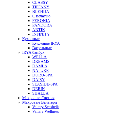
CLASSY
TIFFANY
BLENDA
С печатью
FERONIA
PANDORA
ANTIK
INFINITY
Кухонные
Кухонные IRYA
Вафельные
IRYA бамбук
WELLA
DREAMS
DAMLA
NATURE
DURU-SPA
DAISY
SEASIDE-SPA
DERIN
SHALLA
Махровые Япония
Махровые Вальтери
Valtery Seashells
Valtery Wellness