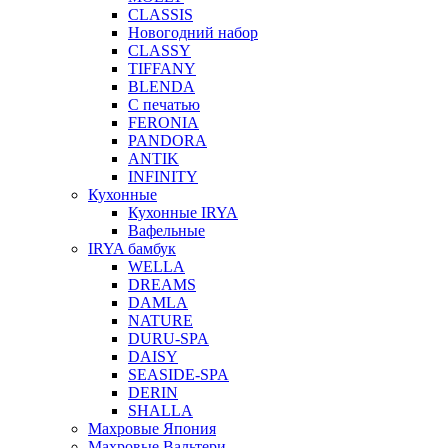
CLASSIS
Новогодний набор
CLASSY
TIFFANY
BLENDA
С печатью
FERONIA
PANDORA
ANTIK
INFINITY
Кухонные
Кухонные IRYA
Вафельные
IRYA бамбук
WELLA
DREAMS
DAMLA
NATURE
DURU-SPA
DAISY
SEASIDE-SPA
DERIN
SHALLA
Махровые Япония
Махровые Вальтери