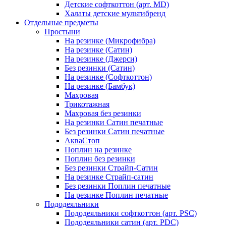
Детские софткоттон (арт. MD)
Халаты детские мультибренд
Отдельные предметы
Простыни
На резинке (Микрофибра)
На резинке (Сатин)
На резинке (Джерси)
Без резинки (Сатин)
На резинке (Софткоттон)
На резинке (Бамбук)
Махровая
Трикотажная
Махровая без резинки
На резинки Сатин печатные
Без резинки Сатин печатные
АкваСтоп
Поплин на резинке
Поплин без резинки
Без резинки Страйп-Сатин
На резинке Страйп-сатин
Без резинки Поплин печатные
На резинке Поплин печатные
Пододеяльники
Пододеяльники софткоттон (арт. PSC)
Пододеяльники сатин (арт. PDC)