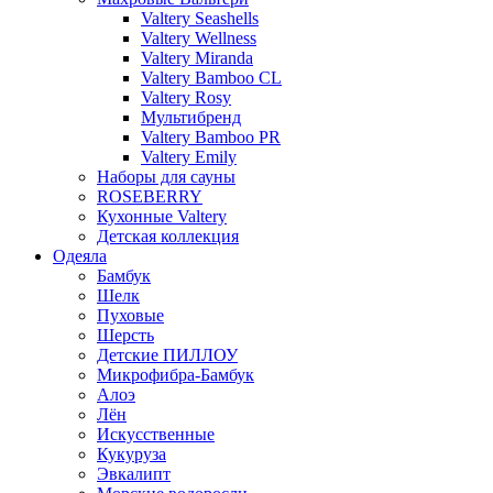
Valtery Seashells
Valtery Wellness
Valtery Miranda
Valtery Bamboo CL
Valtery Rosy
Мультибренд
Valtery Bamboo PR
Valtery Emily
Наборы для сауны
ROSEBERRY
Кухонные Valtery
Детская коллекция
Одеяла
Бамбук
Шелк
Пуховые
Шерсть
Детские ПИЛЛОУ
Микрофибра-Бамбук
Алоэ
Лён
Искусственные
Кукуруза
Эвкалипт