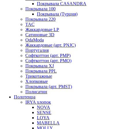
Покрывала CASANDRA
Покрывала 100
Покрывала (Турция)
Покрывала 220
TAC
Жаккардовые LP
Сатиновые 3D
OdaModa
Жаккардовые (арт. PNJC)
Португалия
Софткоттон (арт. PMP)
Софткоттон (арт. PMO)
Покрывала XJ
Покрывала PPL
Трикотажные
Хлопковые
Покрывала (арт. PMST)
Полисатин
Полотенца
IRYA хлопок
NOVA
SENSE
LOYA
MABELLA
MOLLY