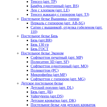
Тенсел (арт. ТР)
Бамбук однотонный (арт. BS)
Лен с хлопком (арт. LE)
Тенсел жаккард с гипюром (арт. TJ)
Постельное белье Вышивка, гипюр
Перкаль с гипюром (арт. AB-SG)
Сатин с вышивкой, отделка гобеленом (арт.
110)
Постельное белье Бязь
Бязь (арт.BR)
Бязь 130 гр
Бязь ГОСТ
Постельное белье Эконом
Софткоттон печатный (арт. MР)
Полисатин 3D (арт. SF)
Софткоттон однотонный (арт. MO)
Поликоттон (PC)
Микрофибра (арт.MF)
Софткоттон с гипюром (арт. MG)
Детское постельное белье
Детский поплин (арт. DL)
Бязь (арт. ДБ)
Valteryteens (арт.DS)
Детские кроватки (арт. DK)
Постельное белье для детских кроваток