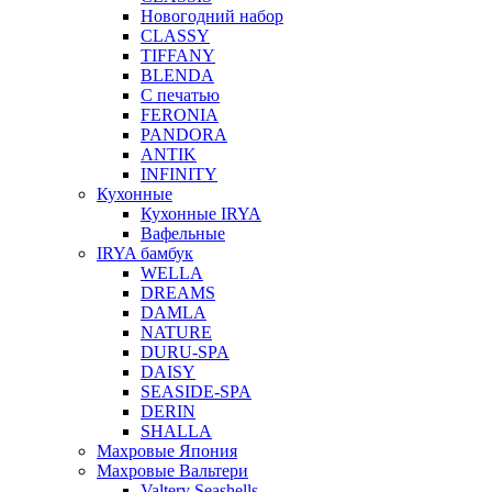
Новогодний набор
CLASSY
TIFFANY
BLENDA
С печатью
FERONIA
PANDORA
ANTIK
INFINITY
Кухонные
Кухонные IRYA
Вафельные
IRYA бамбук
WELLA
DREAMS
DAMLA
NATURE
DURU-SPA
DAISY
SEASIDE-SPA
DERIN
SHALLA
Махровые Япония
Махровые Вальтери
Valtery Seashells