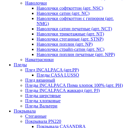
Наволочки
Наволочки софткоттон (арт. NSC)
Наволочки сатин (арт. NC)
Наволочки софткоттон с гипюром (арт.
NMG)
Наволочки сатин печатные (арт. NCT)
Наволочки трикотажные (арт. NT)
Наволочки стеганные (арт. STNP)
Наволочки поплин (арт. NP)
Наволочки страйп-сатин (арт. NC)
Наволочки поплин печатные (арт. NPP)
Наматрасники
Пледы
Плед INCALPACA (арт.PP)
Пледы CASA LUSSO
Плед вязанный
Пледы INCALPACA Пима хлопок 100% (арт. PH)
Пледы INCALPACA жаккард (арт. PJ)
Пледы шерстяные
Пледы хлопковые
Пледы Вальтери
Покрывала
Стеганные
Покрывала PN220
Покрывала CASANDRA