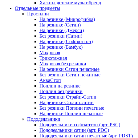
Халаты детские мультибренд
Отдельные предметы
Простыни
На резинке (Микрофибра)
На резинке (Сатин)
На резинке (Джерси)
Без резинки (Сатин)
На резинке (Софткоттон)
На резинке (Бамбук)
Махровая
Трикотажная
Махровая без резинки
На резинки Сатин печатные
Без резинки Сатин печатные
АкваСтоп
Поплин на резинке
Поплин без резинки
Без резинки Страйп-Сатин
На резинке Страйп-сатин
Без резинки Поплин печатные
На резинке Поплин печатные
Пододеяльники
Пододеяльники софткоттон (арт. PSC)
Пододеяльники сатин (арт. PDC)
Пододеяльники сатин печатные (арт. PDST)