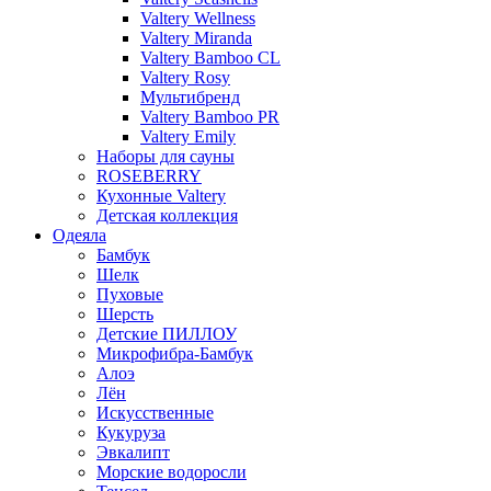
Valtery Wellness
Valtery Miranda
Valtery Bamboo CL
Valtery Rosy
Мультибренд
Valtery Bamboo PR
Valtery Emily
Наборы для сауны
ROSEBERRY
Кухонные Valtery
Детская коллекция
Одеяла
Бамбук
Шелк
Пуховые
Шерсть
Детские ПИЛЛОУ
Микрофибра-Бамбук
Алоэ
Лён
Искусственные
Кукуруза
Эвкалипт
Морские водоросли