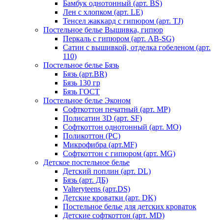
Бамбук однотонный (арт. BS)
Лен с хлопком (арт. LE)
Тенсел жаккард с гипюром (арт. TJ)
Постельное белье Вышивка, гипюр
Перкаль с гипюром (арт. AB-SG)
Сатин с вышивкой, отделка гобеленом (арт.
110)
Постельное белье Бязь
Бязь (арт.BR)
Бязь 130 гр
Бязь ГОСТ
Постельное белье Эконом
Софткоттон печатный (арт. MР)
Полисатин 3D (арт. SF)
Софткоттон однотонный (арт. MO)
Поликоттон (PC)
Микрофибра (арт.MF)
Софткоттон с гипюром (арт. MG)
Детское постельное белье
Детский поплин (арт. DL)
Бязь (арт. ДБ)
Valteryteens (арт.DS)
Детские кроватки (арт. DK)
Постельное белье для детских кроваток
Детские софткоттон (арт. MD)