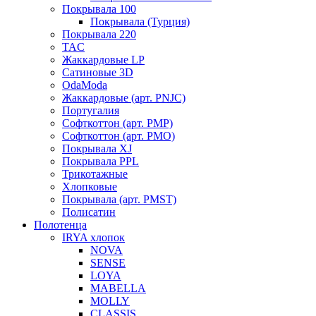
Покрывала 100
Покрывала (Турция)
Покрывала 220
TAC
Жаккардовые LP
Сатиновые 3D
OdaModa
Жаккардовые (арт. PNJC)
Португалия
Софткоттон (арт. PMP)
Софткоттон (арт. PMO)
Покрывала XJ
Покрывала PPL
Трикотажные
Хлопковые
Покрывала (арт. PMST)
Полисатин
Полотенца
IRYA хлопок
NOVA
SENSE
LOYA
MABELLA
MOLLY
CLASSIS