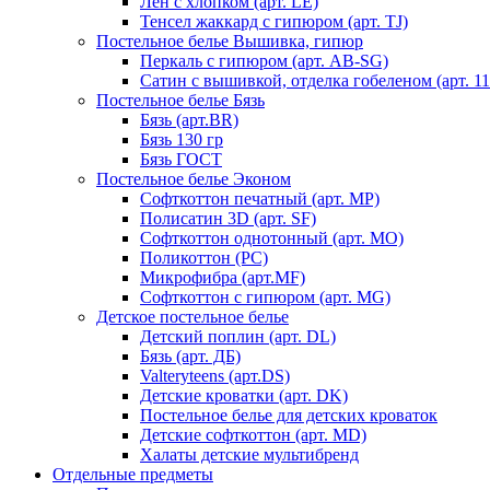
Лен с хлопком (арт. LE)
Тенсел жаккард с гипюром (арт. TJ)
Постельное белье Вышивка, гипюр
Перкаль с гипюром (арт. AB-SG)
Сатин с вышивкой, отделка гобеленом (арт. 11
Постельное белье Бязь
Бязь (арт.BR)
Бязь 130 гр
Бязь ГОСТ
Постельное белье Эконом
Софткоттон печатный (арт. MР)
Полисатин 3D (арт. SF)
Софткоттон однотонный (арт. MO)
Поликоттон (PC)
Микрофибра (арт.MF)
Софткоттон с гипюром (арт. MG)
Детское постельное белье
Детский поплин (арт. DL)
Бязь (арт. ДБ)
Valteryteens (арт.DS)
Детские кроватки (арт. DK)
Постельное белье для детских кроваток
Детские софткоттон (арт. MD)
Халаты детские мультибренд
Отдельные предметы