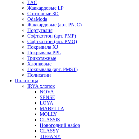
TAC
Жаккардовые LP
Сатиновые 3D
OdaModa
Жаккардовые (арт. PNJC)
Португалия
Софткоттон (арт. PMP)
Софткоттон (арт. PMO)
Покрывала XJ
Покрывала PPL
Трикотажные
Хлопковые
Покрывала (арт. PMST)
Полисатин
Полотенца
IRYA хлопок
NOVA
SENSE
LOYA
MABELLA
MOLLY
CLASSIS
Новогодний набор
CLASSY
TIFFANY