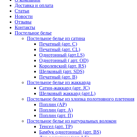
Доставка и оплата
Статьи
Новости
Отзывы
Контакты
Постельное белье
Постельное белье из сатина
Печатный (арт. С)
Печатный (арт. СL)
Однотонный (арт.LS)
Однотонный ( арт. OD)
Королевский (арт. RS)
Шелковый (арт. SDS)
Печатный (арт. В)
Постельное белье из жаккарда
Сатин-жаккард (арт. JC)
Шелковый жаккард (арт.L)
Постельное белье из хлопка полотняного плетения
Поплин (AP)
Поплин (арт. А)
Поплин (арт. П)
Постельное белье из натуральных волокон
Тенсел (арт. ТР)
Бамбук однотонный (арт. BS)