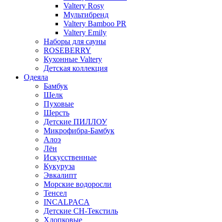
Valtery Rosy
Мультибренд
Valtery Bamboo PR
Valtery Emily
Наборы для сауны
ROSEBERRY
Кухонные Valtery
Детская коллекция
Одеяла
Бамбук
Шелк
Пуховые
Шерсть
Детские ПИЛЛОУ
Микрофибра-Бамбук
Алоэ
Лён
Искусственные
Кукуруза
Эвкалипт
Морские водоросли
Тенсел
INCALPACA
Детские СН-Текстиль
Хлопковые