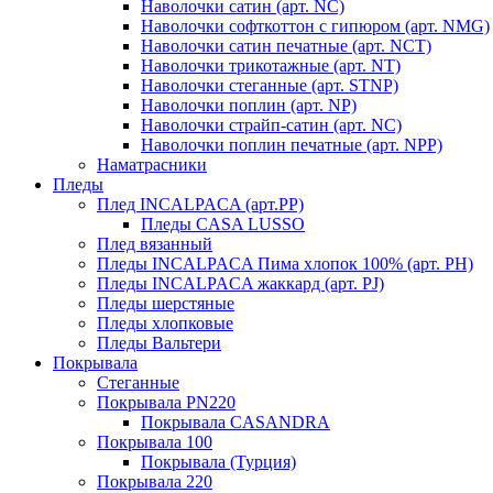
Наволочки сатин (арт. NC)
Наволочки софткоттон с гипюром (арт. NMG)
Наволочки сатин печатные (арт. NCT)
Наволочки трикотажные (арт. NT)
Наволочки стеганные (арт. STNP)
Наволочки поплин (арт. NP)
Наволочки страйп-сатин (арт. NC)
Наволочки поплин печатные (арт. NPP)
Наматрасники
Пледы
Плед INCALPACA (арт.PP)
Пледы CASA LUSSO
Плед вязанный
Пледы INCALPACA Пима хлопок 100% (арт. PH)
Пледы INCALPACA жаккард (арт. PJ)
Пледы шерстяные
Пледы хлопковые
Пледы Вальтери
Покрывала
Стеганные
Покрывала PN220
Покрывала CASANDRA
Покрывала 100
Покрывала (Турция)
Покрывала 220