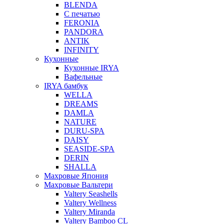
BLENDA
С печатью
FERONIA
PANDORA
ANTIK
INFINITY
Кухонные
Кухонные IRYA
Вафельные
IRYA бамбук
WELLA
DREAMS
DAMLA
NATURE
DURU-SPA
DAISY
SEASIDE-SPA
DERIN
SHALLA
Махровые Япония
Махровые Вальтери
Valtery Seashells
Valtery Wellness
Valtery Miranda
Valtery Bamboo CL