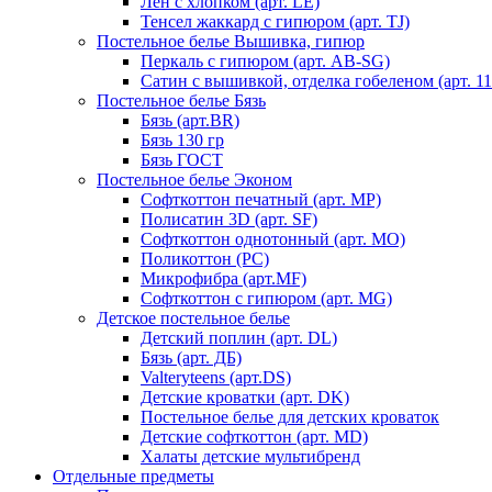
Лен с хлопком (арт. LE)
Тенсел жаккард с гипюром (арт. TJ)
Постельное белье Вышивка, гипюр
Перкаль с гипюром (арт. AB-SG)
Сатин с вышивкой, отделка гобеленом (арт. 11
Постельное белье Бязь
Бязь (арт.BR)
Бязь 130 гр
Бязь ГОСТ
Постельное белье Эконом
Софткоттон печатный (арт. MР)
Полисатин 3D (арт. SF)
Софткоттон однотонный (арт. MO)
Поликоттон (PC)
Микрофибра (арт.MF)
Софткоттон с гипюром (арт. MG)
Детское постельное белье
Детский поплин (арт. DL)
Бязь (арт. ДБ)
Valteryteens (арт.DS)
Детские кроватки (арт. DK)
Постельное белье для детских кроваток
Детские софткоттон (арт. MD)
Халаты детские мультибренд
Отдельные предметы