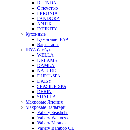
BLENDA
С печатью
FERONIA
PANDORA
ANTIK
INFINITY
Кухонные
Кухонные IRYA
Вафельные
IRYA бамбук
WELLA
DREAMS
DAMLA
NATURE
DURU-SPA
DAISY
SEASIDE-SPA
DERIN
SHALLA
Махровые Япония
Махровые Вальтери
Valtery Seashells
Valtery Wellness
Valtery Miranda
Valtery Bamboo CL