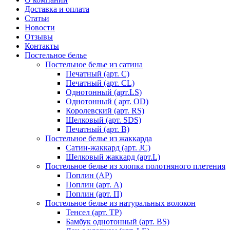
Доставка и оплата
Статьи
Новости
Отзывы
Контакты
Постельное белье
Постельное белье из сатина
Печатный (арт. С)
Печатный (арт. СL)
Однотонный (арт.LS)
Однотонный ( арт. OD)
Королевский (арт. RS)
Шелковый (арт. SDS)
Печатный (арт. В)
Постельное белье из жаккарда
Сатин-жаккард (арт. JC)
Шелковый жаккард (арт.L)
Постельное белье из хлопка полотняного плетения
Поплин (AP)
Поплин (арт. А)
Поплин (арт. П)
Постельное белье из натуральных волокон
Тенсел (арт. ТР)
Бамбук однотонный (арт. BS)