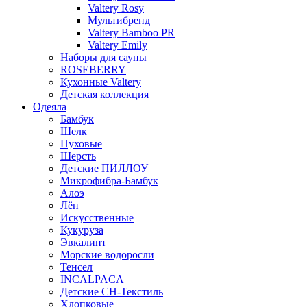
Valtery Rosy
Мультибренд
Valtery Bamboo PR
Valtery Emily
Наборы для сауны
ROSEBERRY
Кухонные Valtery
Детская коллекция
Одеяла
Бамбук
Шелк
Пуховые
Шерсть
Детские ПИЛЛОУ
Микрофибра-Бамбук
Алоэ
Лён
Искусственные
Кукуруза
Эвкалипт
Морские водоросли
Тенсел
INCALPACA
Детские СН-Текстиль
Хлопковые