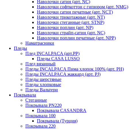
Наволочки сатин (арт. NC)
Наволочки софткоттон с гипюром (арт. NMG)
Наволочки сатин печатные (арт. NCT)
Наволочки трикотажные (арт. NT)
Наволочки стеганные (арт. STNP)
Наволочки поплин (арт. NP)
Наволочки страйп-сатин (арт. NC)
Наволочки поплин печатные (арт. NPP)
Наматрасники
Пледы
Плед INCALPACA (арт.PP)
Пледы CASA LUSSO
Плед вязанный
Пледы INCALPACA Пима хлопок 100% (арт. PH)
Пледы INCALPACA жаккард (арт. PJ)
Пледы шерстяные
Пледы хлопковые
Пледы Вальтери
Покрывала
Стеганные
Покрывала PN220
Покрывала CASANDRA
Покрывала 100
Покрывала (Турция)
Покрывала 220