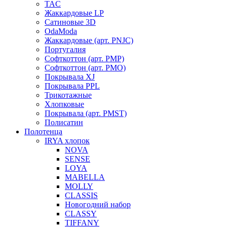
TAC
Жаккардовые LP
Сатиновые 3D
OdaModa
Жаккардовые (арт. PNJC)
Португалия
Софткоттон (арт. PMP)
Софткоттон (арт. PMO)
Покрывала XJ
Покрывала PPL
Трикотажные
Хлопковые
Покрывала (арт. PMST)
Полисатин
Полотенца
IRYA хлопок
NOVA
SENSE
LOYA
MABELLA
MOLLY
CLASSIS
Новогодний набор
CLASSY
TIFFANY