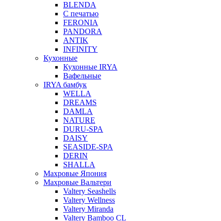
BLENDA
С печатью
FERONIA
PANDORA
ANTIK
INFINITY
Кухонные
Кухонные IRYA
Вафельные
IRYA бамбук
WELLA
DREAMS
DAMLA
NATURE
DURU-SPA
DAISY
SEASIDE-SPA
DERIN
SHALLA
Махровые Япония
Махровые Вальтери
Valtery Seashells
Valtery Wellness
Valtery Miranda
Valtery Bamboo CL