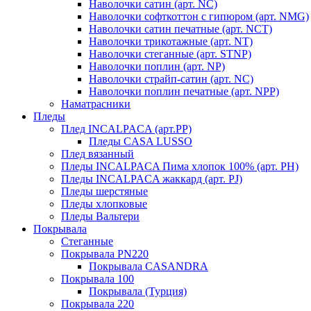
Наволочки сатин (арт. NC)
Наволочки софткоттон с гипюром (арт. NMG)
Наволочки сатин печатные (арт. NCT)
Наволочки трикотажные (арт. NT)
Наволочки стеганные (арт. STNP)
Наволочки поплин (арт. NP)
Наволочки страйп-сатин (арт. NC)
Наволочки поплин печатные (арт. NPP)
Наматрасники
Пледы
Плед INCALPACA (арт.PP)
Пледы CASA LUSSO
Плед вязанный
Пледы INCALPACA Пима хлопок 100% (арт. PH)
Пледы INCALPACA жаккард (арт. PJ)
Пледы шерстяные
Пледы хлопковые
Пледы Вальтери
Покрывала
Стеганные
Покрывала PN220
Покрывала CASANDRA
Покрывала 100
Покрывала (Турция)
Покрывала 220