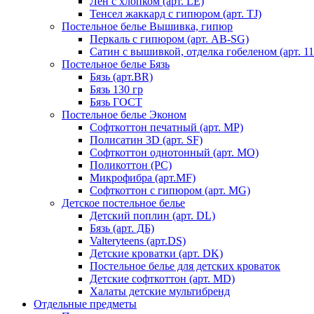
Лен с хлопком (арт. LE)
Тенсел жаккард с гипюром (арт. TJ)
Постельное белье Вышивка, гипюр
Перкаль с гипюром (арт. AB-SG)
Сатин с вышивкой, отделка гобеленом (арт. 11
Постельное белье Бязь
Бязь (арт.BR)
Бязь 130 гр
Бязь ГОСТ
Постельное белье Эконом
Софткоттон печатный (арт. MР)
Полисатин 3D (арт. SF)
Софткоттон однотонный (арт. MO)
Поликоттон (PC)
Микрофибра (арт.MF)
Софткоттон с гипюром (арт. MG)
Детское постельное белье
Детский поплин (арт. DL)
Бязь (арт. ДБ)
Valteryteens (арт.DS)
Детские кроватки (арт. DK)
Постельное белье для детских кроваток
Детские софткоттон (арт. MD)
Халаты детские мультибренд
Отдельные предметы