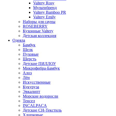
Valtery Rosy
Мультибренд
Valtery Bamboo PR
Valtery Emily
Наборы для сауны
ROSEBERRY
Кухонные Valtery
Детская коллекция
Одеяла
Бамбук
Шелк
Пуховые
Шерсть
Детские ПИЛЛОУ
Микрофибра-Бамбук
Алоэ
Лён
Искусственные
Кукуруза
Эвкалипт
Морские водоросли
Тенсел
INCALPACA
Детские СН-Текстиль
Хлопковые