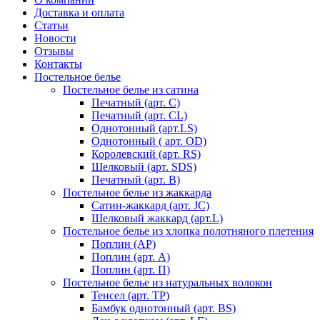
Доставка и оплата
Статьи
Новости
Отзывы
Контакты
Постельное белье
Постельное белье из сатина
Печатный (арт. С)
Печатный (арт. СL)
Однотонный (арт.LS)
Однотонный ( арт. OD)
Королевский (арт. RS)
Шелковый (арт. SDS)
Печатный (арт. В)
Постельное белье из жаккарда
Сатин-жаккард (арт. JC)
Шелковый жаккард (арт.L)
Постельное белье из хлопка полотняного плетения
Поплин (AP)
Поплин (арт. А)
Поплин (арт. П)
Постельное белье из натуральных волокон
Тенсел (арт. ТР)
Бамбук однотонный (арт. BS)