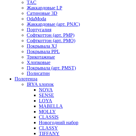
TAC
Жаккардовые LP
Сатиновые 3D
OdaModa
Жаккардовые (арт. PNJC)
Португалия
Софткоттон (арт. PMP)
Софткоттон (арт. PMO)
Покрывала XJ
Покрывала PPL
Трикотажные
Хлопковые
Покрывала (арт. PMST)
Полисатин
Полотенца
IRYA хлопок
NOVA
SENSE
LOYA
MABELLA
MOLLY
CLASSIS
Новогодний набор
CLASSY
TIFFANY