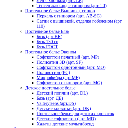
Лен с хлопком (арт. LE)
Тенсел жаккард с гипюром (арт. TJ)
Постельное белье Вышивка, гипюр
Перкаль с гипюром (арт. AB-SG)
Сатин с вышивкой, отделка гобеленом (арт.
110)
Постельное белье Бязь
Бязь (арт.BR)
Бязь 130 гр
Бязь ГОСТ
Постельное белье Эконом
Софткоттон печатный (арт. MР)
Полисатин 3D (арт. SF)
Софткоттон однотонный (арт. MO)
Поликоттон (PC)
Микрофибра (арт.MF)
Софткоттон с гипюром (арт. MG)
Детское постельное белье
Детский поплин (арт. DL)
Бязь (арт. ДБ)
Valteryteens (арт.DS)
Детские кроватки (арт. DK)
Постельное белье для детских кроваток
Детские софткоттон (арт. MD)
Халаты детские мультибренд