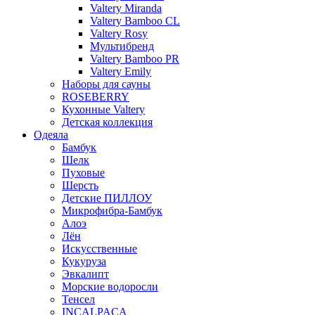
Valtery Miranda
Valtery Bamboo CL
Valtery Rosy
Мультибренд
Valtery Bamboo PR
Valtery Emily
Наборы для сауны
ROSEBERRY
Кухонные Valtery
Детская коллекция
Одеяла
Бамбук
Шелк
Пуховые
Шерсть
Детские ПИЛЛОУ
Микрофибра-Бамбук
Алоэ
Лён
Искусственные
Кукуруза
Эвкалипт
Морские водоросли
Тенсел
INCALPACA