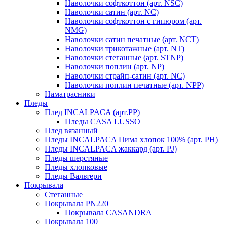
Наволочки софткоттон (арт. NSC)
Наволочки сатин (арт. NC)
Наволочки софткоттон с гипюром (арт.
NMG)
Наволочки сатин печатные (арт. NCT)
Наволочки трикотажные (арт. NT)
Наволочки стеганные (арт. STNP)
Наволочки поплин (арт. NP)
Наволочки страйп-сатин (арт. NC)
Наволочки поплин печатные (арт. NPP)
Наматрасники
Пледы
Плед INCALPACA (арт.PP)
Пледы CASA LUSSO
Плед вязанный
Пледы INCALPACA Пима хлопок 100% (арт. PH)
Пледы INCALPACA жаккард (арт. PJ)
Пледы шерстяные
Пледы хлопковые
Пледы Вальтери
Покрывала
Стеганные
Покрывала PN220
Покрывала CASANDRA
Покрывала 100