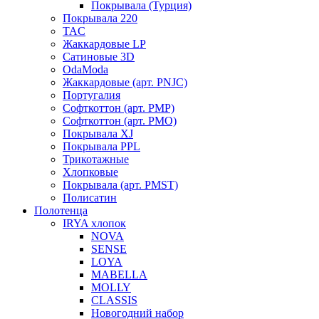
Покрывала (Турция)
Покрывала 220
TAC
Жаккардовые LP
Сатиновые 3D
OdaModa
Жаккардовые (арт. PNJC)
Португалия
Софткоттон (арт. PMP)
Софткоттон (арт. PMO)
Покрывала XJ
Покрывала PPL
Трикотажные
Хлопковые
Покрывала (арт. PMST)
Полисатин
Полотенца
IRYA хлопок
NOVA
SENSE
LOYA
MABELLA
MOLLY
CLASSIS
Новогодний набор