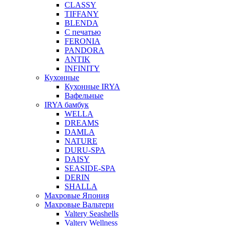
CLASSY
TIFFANY
BLENDA
С печатью
FERONIA
PANDORA
ANTIK
INFINITY
Кухонные
Кухонные IRYA
Вафельные
IRYA бамбук
WELLA
DREAMS
DAMLA
NATURE
DURU-SPA
DAISY
SEASIDE-SPA
DERIN
SHALLA
Махровые Япония
Махровые Вальтери
Valtery Seashells
Valtery Wellness