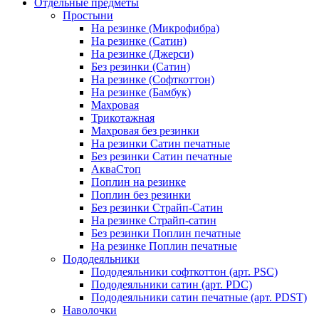
Отдельные предметы
Простыни
На резинке (Микрофибра)
На резинке (Сатин)
На резинке (Джерси)
Без резинки (Сатин)
На резинке (Софткоттон)
На резинке (Бамбук)
Махровая
Трикотажная
Махровая без резинки
На резинки Сатин печатные
Без резинки Сатин печатные
АкваСтоп
Поплин на резинке
Поплин без резинки
Без резинки Страйп-Сатин
На резинке Страйп-сатин
Без резинки Поплин печатные
На резинке Поплин печатные
Пододеяльники
Пододеяльники софткоттон (арт. PSC)
Пододеяльники сатин (арт. PDC)
Пододеяльники сатин печатные (арт. PDST)
Наволочки