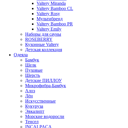
Valtery Miranda
Valtery Bamboo CL
Valtery Rosy
Мультибренд
Valtery Bamboo PR
Valtery Emily
Наборы для сауны
ROSEBERRY
Кухонные Valtery
Детская коллекция
Одеяла
Бамбук
Шелк
Пуховые
Шерсть
Детские ПИЛЛОУ
Микрофибра-Бамбук
Алоэ
Лён
Искусственные
Кукуруза
Эвкалипт
Морские водоросли
Тенсел
INCALPACA