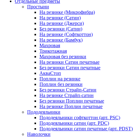
Отдельные предметы
Простыни
На резинке (Микрофибра)
На резинке (Сатин)
На резинке (Джерси)
Без резинки (Сатин)
На резинке (Софткоттон)
На резинке (Бамбук)
Махровая
Трикотажная
Махровая без резинки
На резинки Сатин печатные
Без резинки Сатин печатные
АкваСтоп
Поплин на резинке
Поплин без резинки
Без резинки Страйп-Сатин
На резинке Страйп-сатин
Без резинки Поплин печатные
На резинке Поплин печатные
Пододеяльники
Пододеяльники софткоттон (арт. PSC)
Пододеяльники сатин (арт. PDC)
Пододеяльники сатин печатные (арт. PDST)
Наволочки