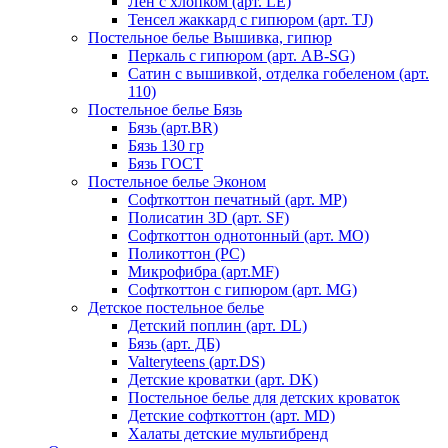
Лен с хлопком (арт. LE)
Тенсел жаккард с гипюром (арт. TJ)
Постельное белье Вышивка, гипюр
Перкаль с гипюром (арт. AB-SG)
Сатин с вышивкой, отделка гобеленом (арт.
110)
Постельное белье Бязь
Бязь (арт.BR)
Бязь 130 гр
Бязь ГОСТ
Постельное белье Эконом
Софткоттон печатный (арт. MР)
Полисатин 3D (арт. SF)
Софткоттон однотонный (арт. MO)
Поликоттон (PC)
Микрофибра (арт.MF)
Софткоттон с гипюром (арт. MG)
Детское постельное белье
Детский поплин (арт. DL)
Бязь (арт. ДБ)
Valteryteens (арт.DS)
Детские кроватки (арт. DK)
Постельное белье для детских кроваток
Детские софткоттон (арт. MD)
Халаты детские мультибренд