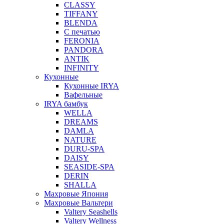
CLASSY
TIFFANY
BLENDA
С печатью
FERONIA
PANDORA
ANTIK
INFINITY
Кухонные
Кухонные IRYA
Вафельные
IRYA бамбук
WELLA
DREAMS
DAMLA
NATURE
DURU-SPA
DAISY
SEASIDE-SPA
DERIN
SHALLA
Махровые Япония
Махровые Вальтери
Valtery Seashells
Valtery Wellness