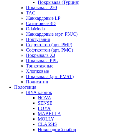
Покрывала (Турция)
Покрывала 220
TAC
Жаккардовые LP
Сатиновые 3D
OdaModa
Жаккардовые (арт. PNJC)
Португалия
Софткоттон (арт. PMP)
Софткоттон (арт. PMO)
Покрывала XJ
Покрывала PPL
Трикотажные
Хлопковые
Покрывала (арт. PMST)
Полисатин
Полотенца
IRYA хлопок
NOVA
SENSE
LOYA
MABELLA
MOLLY
CLASSIS
Новогодний набор