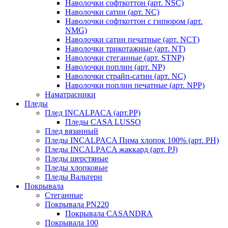
Наволочки софткоттон (арт. NSC)
Наволочки сатин (арт. NC)
Наволочки софткоттон с гипюром (арт.
NMG)
Наволочки сатин печатные (арт. NCT)
Наволочки трикотажные (арт. NT)
Наволочки стеганные (арт. STNP)
Наволочки поплин (арт. NP)
Наволочки страйп-сатин (арт. NC)
Наволочки поплин печатные (арт. NPP)
Наматрасники
Пледы
Плед INCALPACA (арт.PP)
Пледы CASA LUSSO
Плед вязанный
Пледы INCALPACA Пима хлопок 100% (арт. PH)
Пледы INCALPACA жаккард (арт. PJ)
Пледы шерстяные
Пледы хлопковые
Пледы Вальтери
Покрывала
Стеганные
Покрывала PN220
Покрывала CASANDRA
Покрывала 100