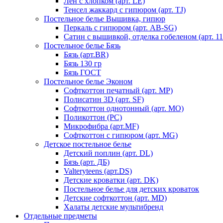
Лен с хлопком (арт. LE)
Тенсел жаккард с гипюром (арт. TJ)
Постельное белье Вышивка, гипюр
Перкаль с гипюром (арт. AB-SG)
Сатин с вышивкой, отделка гобеленом (арт. 11
Постельное белье Бязь
Бязь (арт.BR)
Бязь 130 гр
Бязь ГОСТ
Постельное белье Эконом
Софткоттон печатный (арт. MР)
Полисатин 3D (арт. SF)
Софткоттон однотонный (арт. MO)
Поликоттон (PC)
Микрофибра (арт.MF)
Софткоттон с гипюром (арт. MG)
Детское постельное белье
Детский поплин (арт. DL)
Бязь (арт. ДБ)
Valteryteens (арт.DS)
Детские кроватки (арт. DK)
Постельное белье для детских кроваток
Детские софткоттон (арт. MD)
Халаты детские мультибренд
Отдельные предметы