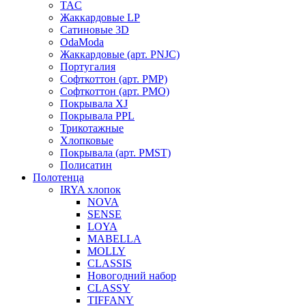
TAC
Жаккардовые LP
Сатиновые 3D
OdaModa
Жаккардовые (арт. PNJC)
Португалия
Софткоттон (арт. PMP)
Софткоттон (арт. PMO)
Покрывала XJ
Покрывала PPL
Трикотажные
Хлопковые
Покрывала (арт. PMST)
Полисатин
Полотенца
IRYA хлопок
NOVA
SENSE
LOYA
MABELLA
MOLLY
CLASSIS
Новогодний набор
CLASSY
TIFFANY