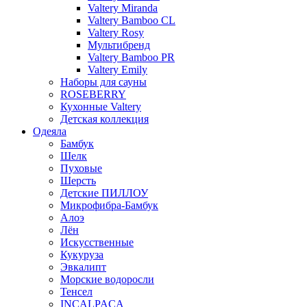
Valtery Miranda
Valtery Bamboo CL
Valtery Rosy
Мультибренд
Valtery Bamboo PR
Valtery Emily
Наборы для сауны
ROSEBERRY
Кухонные Valtery
Детская коллекция
Одеяла
Бамбук
Шелк
Пуховые
Шерсть
Детские ПИЛЛОУ
Микрофибра-Бамбук
Алоэ
Лён
Искусственные
Кукуруза
Эвкалипт
Морские водоросли
Тенсел
INCALPACA