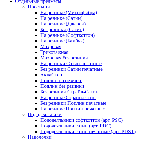
Отдельные предметы
Простыни
На резинке (Микрофибра)
На резинке (Сатин)
На резинке (Джерси)
Без резинки (Сатин)
На резинке (Софткоттон)
На резинке (Бамбук)
Махровая
Трикотажная
Махровая без резинки
На резинки Сатин печатные
Без резинки Сатин печатные
АкваСтоп
Поплин на резинке
Поплин без резинки
Без резинки Страйп-Сатин
На резинке Страйп-сатин
Без резинки Поплин печатные
На резинке Поплин печатные
Пододеяльники
Пододеяльники софткоттон (арт. PSC)
Пододеяльники сатин (арт. PDC)
Пододеяльники сатин печатные (арт. PDST)
Наволочки