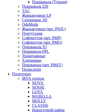
Покрывала (Турция)
Покрывала 220
TAC
Жаккардовые LP
Сатиновые 3D
OdaModa
Жаккардовые (арт. PNJC)
Португалия
Софткоттон (арт. PMP)
Софткоттон (арт. PMO)
Покрывала XJ
Покрывала PPL
Трикотажные
Хлопковые
Покрывала (арт. PMST)
Полисатин
Полотенца
IRYA хлопок
NOVA
SENSE
LOYA
MABELLA
MOLLY
CLASSIS
Новогодний набор