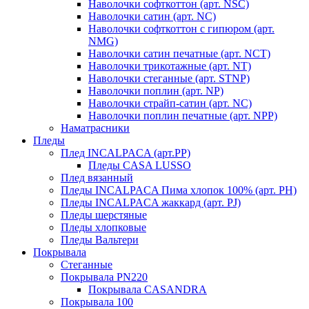
Наволочки софткоттон (арт. NSC)
Наволочки сатин (арт. NC)
Наволочки софткоттон с гипюром (арт.
NMG)
Наволочки сатин печатные (арт. NCT)
Наволочки трикотажные (арт. NT)
Наволочки стеганные (арт. STNP)
Наволочки поплин (арт. NP)
Наволочки страйп-сатин (арт. NC)
Наволочки поплин печатные (арт. NPP)
Наматрасники
Пледы
Плед INCALPACA (арт.PP)
Пледы CASA LUSSO
Плед вязанный
Пледы INCALPACA Пима хлопок 100% (арт. PH)
Пледы INCALPACA жаккард (арт. PJ)
Пледы шерстяные
Пледы хлопковые
Пледы Вальтери
Покрывала
Стеганные
Покрывала PN220
Покрывала CASANDRA
Покрывала 100