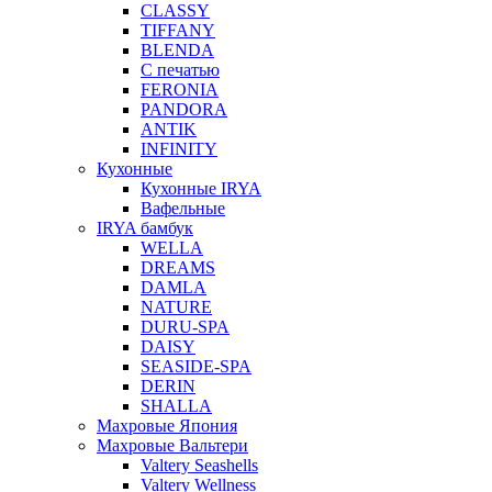
CLASSY
TIFFANY
BLENDA
С печатью
FERONIA
PANDORA
ANTIK
INFINITY
Кухонные
Кухонные IRYA
Вафельные
IRYA бамбук
WELLA
DREAMS
DAMLA
NATURE
DURU-SPA
DAISY
SEASIDE-SPA
DERIN
SHALLA
Махровые Япония
Махровые Вальтери
Valtery Seashells
Valtery Wellness