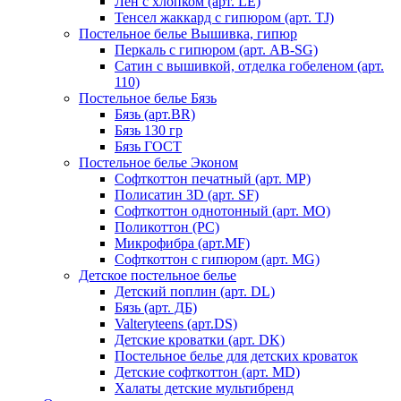
Лен с хлопком (арт. LE)
Тенсел жаккард с гипюром (арт. TJ)
Постельное белье Вышивка, гипюр
Перкаль с гипюром (арт. AB-SG)
Сатин с вышивкой, отделка гобеленом (арт.
110)
Постельное белье Бязь
Бязь (арт.BR)
Бязь 130 гр
Бязь ГОСТ
Постельное белье Эконом
Софткоттон печатный (арт. MР)
Полисатин 3D (арт. SF)
Софткоттон однотонный (арт. MO)
Поликоттон (PC)
Микрофибра (арт.MF)
Софткоттон с гипюром (арт. MG)
Детское постельное белье
Детский поплин (арт. DL)
Бязь (арт. ДБ)
Valteryteens (арт.DS)
Детские кроватки (арт. DK)
Постельное белье для детских кроваток
Детские софткоттон (арт. MD)
Халаты детские мультибренд