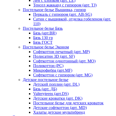
Лен с хлопком (арт. LE)
Тенсел жаккард с гипюром (арт. TJ)
Постельное белье Вышивка, гипюр
Перкаль с гипюром (арт. AB-SG)
Сатин с вышивкой, отделка гобеленом (арт.
110)
Постельное белье Бязь
Бязь (арт.BR)
Бязь 130 гр
Бязь ГОСТ
Постельное белье Эконом
Софткоттон печатный (арт. MР)
Полисатин 3D (арт. SF)
Софткоттон однотонный (арт. MO)
Поликоттон (PC)
Микрофибра (арт.MF)
Софткоттон с гипюром (арт. MG)
Детское постельное белье
Детский поплин (арт. DL)
Бязь (арт. ДБ)
Valteryteens (арт.DS)
Детские кроватки (арт. DK)
Постельное белье для детских кроваток
Детские софткоттон (арт. MD)
Халаты детские мультибренд