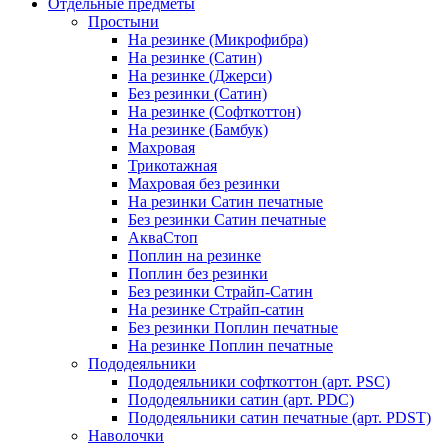
Отдельные предметы
Простыни
На резинке (Микрофибра)
На резинке (Сатин)
На резинке (Джерси)
Без резинки (Сатин)
На резинке (Софткоттон)
На резинке (Бамбук)
Махровая
Трикотажная
Махровая без резинки
На резинки Сатин печатные
Без резинки Сатин печатные
АкваСтоп
Поплин на резинке
Поплин без резинки
Без резинки Страйп-Сатин
На резинке Страйп-сатин
Без резинки Поплин печатные
На резинке Поплин печатные
Пододеяльники
Пододеяльники софткоттон (арт. PSC)
Пододеяльники сатин (арт. PDC)
Пододеяльники сатин печатные (арт. PDST)
Наволочки