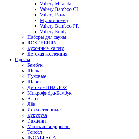
Valtery Miranda
Valtery Bamboo CL
Valtery Rosy
Мультибренд
Valtery Bamboo PR
Valtery Emily
Наборы для сауны
ROSEBERRY
Кухонные Valtery
Детская коллекция
Одеяла
Бамбук
Шелк
Пуховые
Шерсть
Детские ПИЛЛОУ
Микрофибра-Бамбук
Алоэ
Лён
Искусственные
Кукуруза
Эвкалипт
Морские водоросли
Тенсел
INCALPACA