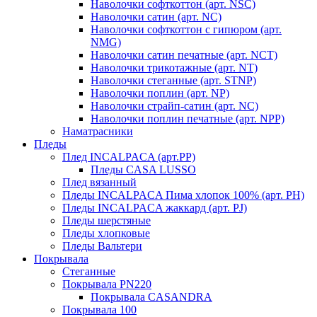
Наволочки софткоттон (арт. NSC)
Наволочки сатин (арт. NC)
Наволочки софткоттон с гипюром (арт.
NMG)
Наволочки сатин печатные (арт. NCT)
Наволочки трикотажные (арт. NT)
Наволочки стеганные (арт. STNP)
Наволочки поплин (арт. NP)
Наволочки страйп-сатин (арт. NC)
Наволочки поплин печатные (арт. NPP)
Наматрасники
Пледы
Плед INCALPACA (арт.PP)
Пледы CASA LUSSO
Плед вязанный
Пледы INCALPACA Пима хлопок 100% (арт. PH)
Пледы INCALPACA жаккард (арт. PJ)
Пледы шерстяные
Пледы хлопковые
Пледы Вальтери
Покрывала
Стеганные
Покрывала PN220
Покрывала CASANDRA
Покрывала 100