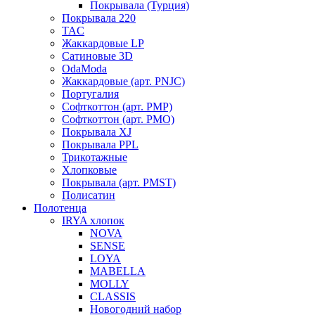
Покрывала (Турция)
Покрывала 220
TAC
Жаккардовые LP
Сатиновые 3D
OdaModa
Жаккардовые (арт. PNJC)
Португалия
Софткоттон (арт. PMP)
Софткоттон (арт. PMO)
Покрывала XJ
Покрывала PPL
Трикотажные
Хлопковые
Покрывала (арт. PMST)
Полисатин
Полотенца
IRYA хлопок
NOVA
SENSE
LOYA
MABELLA
MOLLY
CLASSIS
Новогодний набор