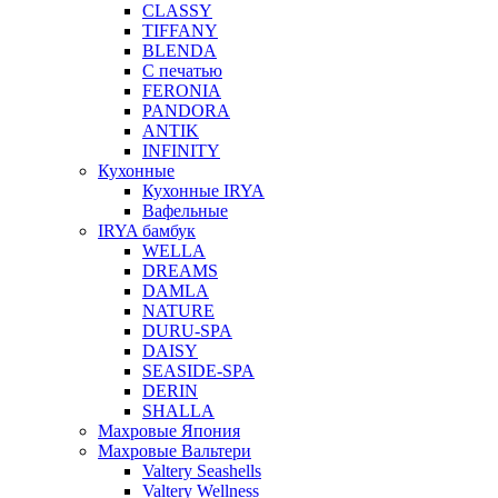
CLASSY
TIFFANY
BLENDA
С печатью
FERONIA
PANDORA
ANTIK
INFINITY
Кухонные
Кухонные IRYA
Вафельные
IRYA бамбук
WELLA
DREAMS
DAMLA
NATURE
DURU-SPA
DAISY
SEASIDE-SPA
DERIN
SHALLA
Махровые Япония
Махровые Вальтери
Valtery Seashells
Valtery Wellness