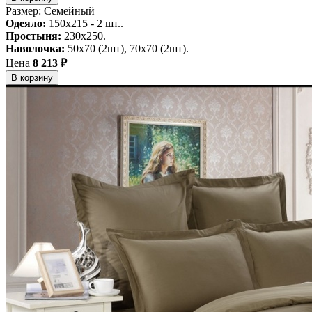
Размер: Семейный
Одеяло:
150x215 - 2 шт..
Простыня:
230x250.
Наволочка:
50х70 (2шт), 70х70 (2шт).
Цена
8 213 ₽
В корзину