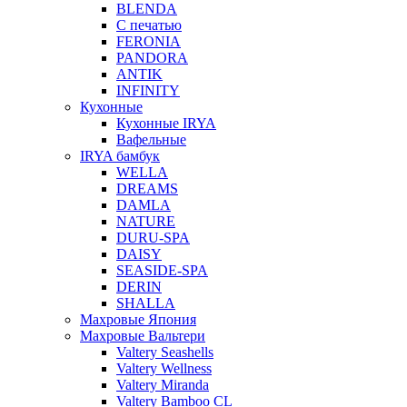
BLENDA
С печатью
FERONIA
PANDORA
ANTIK
INFINITY
Кухонные
Кухонные IRYA
Вафельные
IRYA бамбук
WELLA
DREAMS
DAMLA
NATURE
DURU-SPA
DAISY
SEASIDE-SPA
DERIN
SHALLA
Махровые Япония
Махровые Вальтери
Valtery Seashells
Valtery Wellness
Valtery Miranda
Valtery Bamboo CL