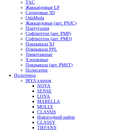
TAC
Жаккардовые LP
Сатиновые 3D
OdaModa
Жаккардовые (арт. PNJC)
Португалия
Софткоттон (арт. PMP)
Софткоттон (арт. PMO)
Покрывала XJ
Покрывала PPL
Трикотажные
Хлопковые
Покрывала (арт. PMST)
Полисатин
Полотенца
IRYA хлопок
NOVA
SENSE
LOYA
MABELLA
MOLLY
CLASSIS
Новогодний набор
CLASSY
TIFFANY