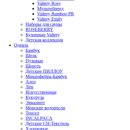
Valtery Rosy
Мультибренд
Valtery Bamboo PR
Valtery Emily
Наборы для сауны
ROSEBERRY
Кухонные Valtery
Детская коллекция
Одеяла
Бамбук
Шелк
Пуховые
Шерсть
Детские ПИЛЛОУ
Микрофибра-Бамбук
Алоэ
Лён
Искусственные
Кукуруза
Эвкалипт
Морские водоросли
Тенсел
INCALPACA
Детские СН-Текстиль
Хлопковые