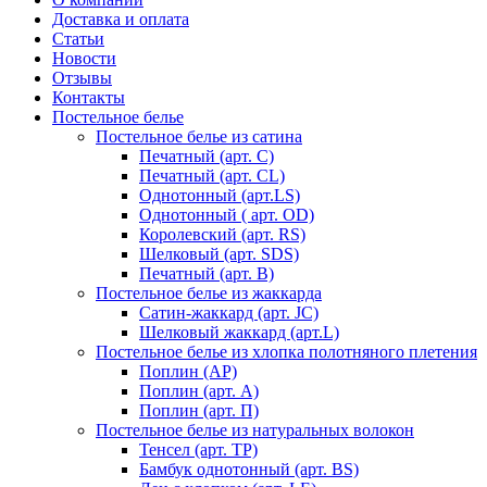
Доставка и оплата
Статьи
Новости
Отзывы
Контакты
Постельное белье
Постельное белье из сатина
Печатный (арт. С)
Печатный (арт. СL)
Однотонный (арт.LS)
Однотонный ( арт. OD)
Королевский (арт. RS)
Шелковый (арт. SDS)
Печатный (арт. В)
Постельное белье из жаккарда
Сатин-жаккард (арт. JC)
Шелковый жаккард (арт.L)
Постельное белье из хлопка полотняного плетения
Поплин (AP)
Поплин (арт. А)
Поплин (арт. П)
Постельное белье из натуральных волокон
Тенсел (арт. ТР)
Бамбук однотонный (арт. BS)