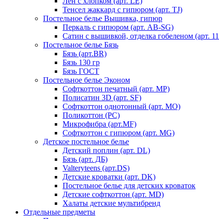
Лен с хлопком (арт. LE)
Тенсел жаккард с гипюром (арт. TJ)
Постельное белье Вышивка, гипюр
Перкаль с гипюром (арт. AB-SG)
Сатин с вышивкой, отделка гобеленом (арт. 11
Постельное белье Бязь
Бязь (арт.BR)
Бязь 130 гр
Бязь ГОСТ
Постельное белье Эконом
Софткоттон печатный (арт. MР)
Полисатин 3D (арт. SF)
Софткоттон однотонный (арт. MO)
Поликоттон (PC)
Микрофибра (арт.MF)
Софткоттон с гипюром (арт. MG)
Детское постельное белье
Детский поплин (арт. DL)
Бязь (арт. ДБ)
Valteryteens (арт.DS)
Детские кроватки (арт. DK)
Постельное белье для детских кроваток
Детские софткоттон (арт. MD)
Халаты детские мультибренд
Отдельные предметы