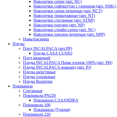
Наволочки сатин (арт. NC)
Наволочки софткоттон с гипюром (арт. NMG)
Наволочки сатин печатные (арт. NCT)
Наволочки трикотажные (арт. NT)
Наволочки стеганные (арт. STNP)
Наволочки поплин (арт. NP)
Наволочки страйп-сатин (арт. NC)
Наволочки поплин печатные (арт. NPP)
Наматрасники
Пледы
Плед INCALPACA (арт.PP)
Пледы CASA LUSSO
Плед вязанный
Пледы INCALPACA Пима хлопок 100% (арт. PH)
Пледы INCALPACA жаккард (арт. PJ)
Пледы шерстяные
Пледы хлопковые
Пледы Вальтери
Покрывала
Стеганные
Покрывала PN220
Покрывала CASANDRA
Покрывала 100
Покрывала (Турция)
Покрывала 220