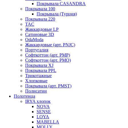
Покрывала CASANDRA
Покрывала 100
Покрывала (Турция)
Покрывала 220
TAC
Жаккардовые LP
Сатиновые 3D
OdaModa
Жаккардовые (арт. PNJC)
Португалия
Софткоттон (арт. PMP)
Софткоттон (арт. PMO)
Покрывала XJ
Покрывала PPL
Трикотажные
Хлопковые
Покрывала (арт. PMST)
Полисатин
Полотенца
IRYA хлопок
NOVA
SENSE
LOYA
MABELLA
MOLLY