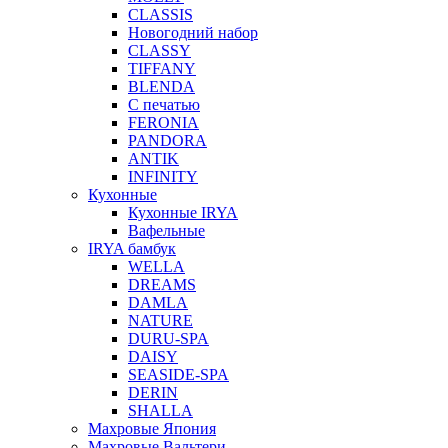
CLASSIS
Новогодний набор
CLASSY
TIFFANY
BLENDA
С печатью
FERONIA
PANDORA
ANTIK
INFINITY
Кухонные
Кухонные IRYA
Вафельные
IRYA бамбук
WELLA
DREAMS
DAMLA
NATURE
DURU-SPA
DAISY
SEASIDE-SPA
DERIN
SHALLA
Махровые Япония
Махровые Вальтери