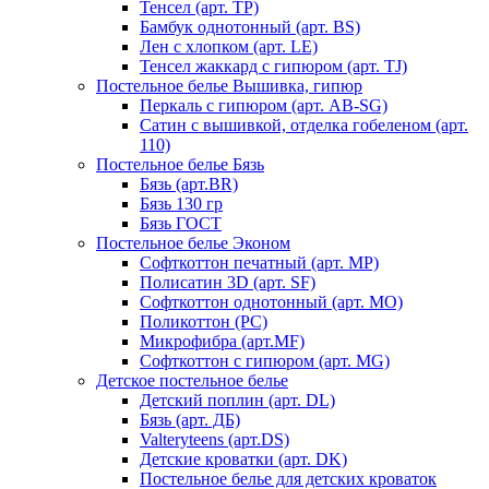
Тенсел (арт. ТР)
Бамбук однотонный (арт. BS)
Лен с хлопком (арт. LE)
Тенсел жаккард с гипюром (арт. TJ)
Постельное белье Вышивка, гипюр
Перкаль с гипюром (арт. AB-SG)
Сатин с вышивкой, отделка гобеленом (арт.
110)
Постельное белье Бязь
Бязь (арт.BR)
Бязь 130 гр
Бязь ГОСТ
Постельное белье Эконом
Софткоттон печатный (арт. MР)
Полисатин 3D (арт. SF)
Софткоттон однотонный (арт. MO)
Поликоттон (PC)
Микрофибра (арт.MF)
Софткоттон с гипюром (арт. MG)
Детское постельное белье
Детский поплин (арт. DL)
Бязь (арт. ДБ)
Valteryteens (арт.DS)
Детские кроватки (арт. DK)
Постельное белье для детских кроваток