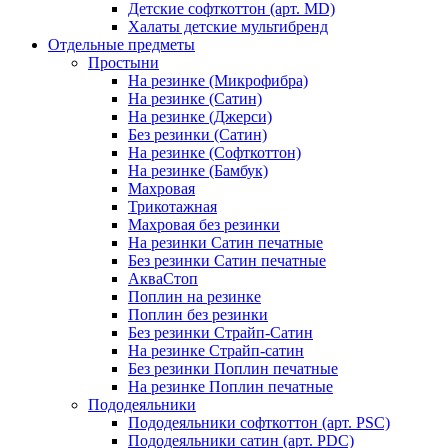
Детские софткоттон (арт. MD)
Халаты детские мультибренд
Отдельные предметы
Простыни
На резинке (Микрофибра)
На резинке (Сатин)
На резинке (Джерси)
Без резинки (Сатин)
На резинке (Софткоттон)
На резинке (Бамбук)
Махровая
Трикотажная
Махровая без резинки
На резинки Сатин печатные
Без резинки Сатин печатные
АкваСтоп
Поплин на резинке
Поплин без резинки
Без резинки Страйп-Сатин
На резинке Страйп-сатин
Без резинки Поплин печатные
На резинке Поплин печатные
Пододеяльники
Пододеяльники софткоттон (арт. PSC)
Пододеяльники сатин (арт. PDC)