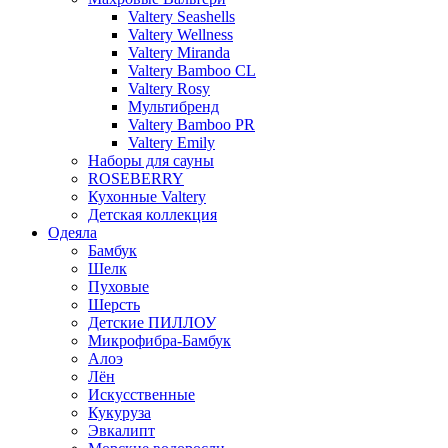
Valtery Seashells
Valtery Wellness
Valtery Miranda
Valtery Bamboo CL
Valtery Rosy
Мультибренд
Valtery Bamboo PR
Valtery Emily
Наборы для сауны
ROSEBERRY
Кухонные Valtery
Детская коллекция
Одеяла
Бамбук
Шелк
Пуховые
Шерсть
Детские ПИЛЛОУ
Микрофибра-Бамбук
Алоэ
Лён
Искусственные
Кукуруза
Эвкалипт