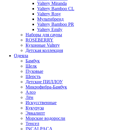
Valtery Miranda
Valtery Bamboo CL
Valtery Rosy
Мультибренд
Valtery Bamboo PR
Valtery Emily
Наборы для сауны
ROSEBERRY
Кухонные Valtery
Детская коллекция
Одеяла
Бамбук
Шелк
Пуховые
Шерсть
Детские ПИЛЛОУ
Микрофибра-Бамбук
Алоэ
Лён
Искусственные
Кукуруза
Эвкалипт
Морские водоросли
Тенсел
INCALPACA