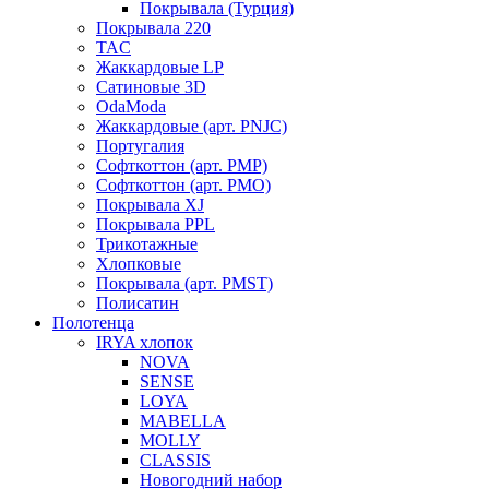
Покрывала (Турция)
Покрывала 220
TAC
Жаккардовые LP
Сатиновые 3D
OdaModa
Жаккардовые (арт. PNJC)
Португалия
Софткоттон (арт. PMP)
Софткоттон (арт. PMO)
Покрывала XJ
Покрывала PPL
Трикотажные
Хлопковые
Покрывала (арт. PMST)
Полисатин
Полотенца
IRYA хлопок
NOVA
SENSE
LOYA
MABELLA
MOLLY
CLASSIS
Новогодний набор