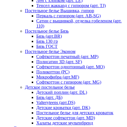
Лен с хлопком (арт. LE)
Тенсел жаккард с гипюром (арт. TJ)
Постельное белье Вышивка, гипюр
Перкаль с гипюром (арт. AB-SG)
Сатин с вышивкой, отделка гобеленом (арт.
110)
Постельное белье Бязь
Бязь (арт.BR)
Бязь 130 гр
Бязь ГОСТ
Постельное белье Эконом
Софткоттон печатный (арт. MР)
Полисатин 3D (арт. SF)
Софткоттон однотонный (арт. MO)
Поликоттон (PC)
Микрофибра (арт.MF)
Софткоттон с гипюром (арт. MG)
Детское постельное белье
Детский поплин (арт. DL)
Бязь (арт. ДБ)
Valteryteens (арт.DS)
Детские кроватки (арт. DK)
Постельное белье для детских кроваток
Детские софткоттон (арт. MD)
Халаты детские мультибренд