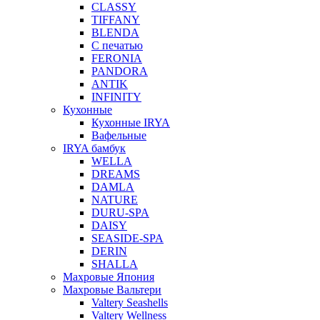
CLASSY
TIFFANY
BLENDA
С печатью
FERONIA
PANDORA
ANTIK
INFINITY
Кухонные
Кухонные IRYA
Вафельные
IRYA бамбук
WELLA
DREAMS
DAMLA
NATURE
DURU-SPA
DAISY
SEASIDE-SPA
DERIN
SHALLA
Махровые Япония
Махровые Вальтери
Valtery Seashells
Valtery Wellness