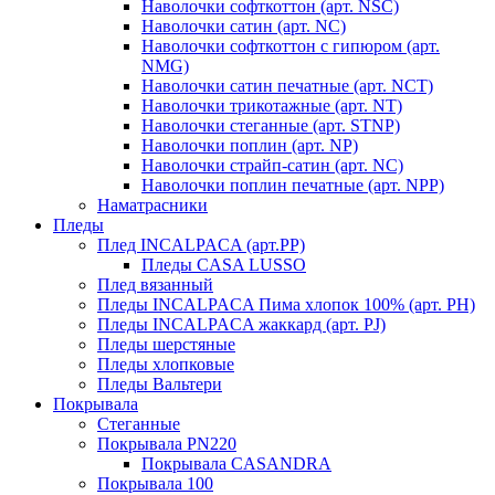
Наволочки софткоттон (арт. NSC)
Наволочки сатин (арт. NC)
Наволочки софткоттон с гипюром (арт.
NMG)
Наволочки сатин печатные (арт. NCT)
Наволочки трикотажные (арт. NT)
Наволочки стеганные (арт. STNP)
Наволочки поплин (арт. NP)
Наволочки страйп-сатин (арт. NC)
Наволочки поплин печатные (арт. NPP)
Наматрасники
Пледы
Плед INCALPACA (арт.PP)
Пледы CASA LUSSO
Плед вязанный
Пледы INCALPACA Пима хлопок 100% (арт. PH)
Пледы INCALPACA жаккард (арт. PJ)
Пледы шерстяные
Пледы хлопковые
Пледы Вальтери
Покрывала
Стеганные
Покрывала PN220
Покрывала CASANDRA
Покрывала 100