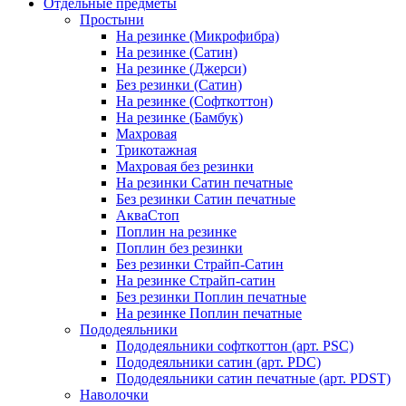
Отдельные предметы
Простыни
На резинке (Микрофибра)
На резинке (Сатин)
На резинке (Джерси)
Без резинки (Сатин)
На резинке (Софткоттон)
На резинке (Бамбук)
Махровая
Трикотажная
Махровая без резинки
На резинки Сатин печатные
Без резинки Сатин печатные
АкваСтоп
Поплин на резинке
Поплин без резинки
Без резинки Страйп-Сатин
На резинке Страйп-сатин
Без резинки Поплин печатные
На резинке Поплин печатные
Пододеяльники
Пододеяльники софткоттон (арт. PSC)
Пододеяльники сатин (арт. PDC)
Пододеяльники сатин печатные (арт. PDST)
Наволочки