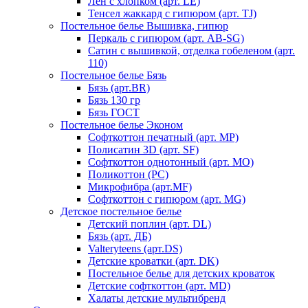
Лен с хлопком (арт. LE)
Тенсел жаккард с гипюром (арт. TJ)
Постельное белье Вышивка, гипюр
Перкаль с гипюром (арт. AB-SG)
Сатин с вышивкой, отделка гобеленом (арт.
110)
Постельное белье Бязь
Бязь (арт.BR)
Бязь 130 гр
Бязь ГОСТ
Постельное белье Эконом
Софткоттон печатный (арт. MР)
Полисатин 3D (арт. SF)
Софткоттон однотонный (арт. MO)
Поликоттон (PC)
Микрофибра (арт.MF)
Софткоттон с гипюром (арт. MG)
Детское постельное белье
Детский поплин (арт. DL)
Бязь (арт. ДБ)
Valteryteens (арт.DS)
Детские кроватки (арт. DK)
Постельное белье для детских кроваток
Детские софткоттон (арт. MD)
Халаты детские мультибренд