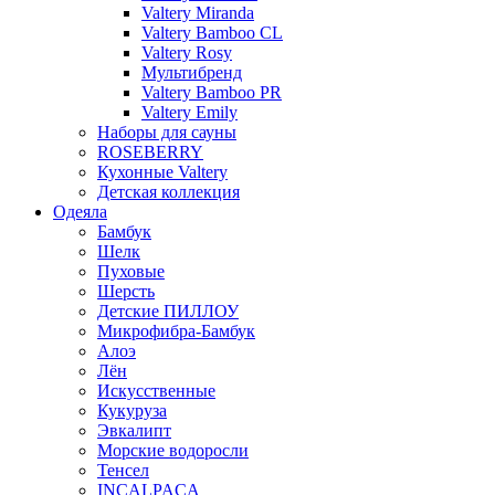
Valtery Miranda
Valtery Bamboo CL
Valtery Rosy
Мультибренд
Valtery Bamboo PR
Valtery Emily
Наборы для сауны
ROSEBERRY
Кухонные Valtery
Детская коллекция
Одеяла
Бамбук
Шелк
Пуховые
Шерсть
Детские ПИЛЛОУ
Микрофибра-Бамбук
Алоэ
Лён
Искусственные
Кукуруза
Эвкалипт
Морские водоросли
Тенсел
INCALPACA