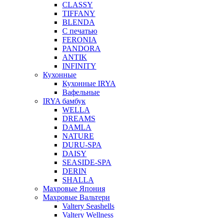
CLASSY
TIFFANY
BLENDA
С печатью
FERONIA
PANDORA
ANTIK
INFINITY
Кухонные
Кухонные IRYA
Вафельные
IRYA бамбук
WELLA
DREAMS
DAMLA
NATURE
DURU-SPA
DAISY
SEASIDE-SPA
DERIN
SHALLA
Махровые Япония
Махровые Вальтери
Valtery Seashells
Valtery Wellness