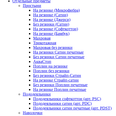
Отдельные предметы
Простыни
На резинке (Микрофибра)
На резинке (Сатин)
На резинке (Джерси)
Без резинки (Сатин)
На резинке (Софткоттон)
На резинке (Бамбук)
Махровая
Трикотажная
Махровая без резинки
На резинки Сатин печатные
Без резинки Сатин печатные
АкваСтоп
Поплин на резинке
Поплин без резинки
Без резинки Страйп-Сатин
На резинке Страйп-сатин
Без резинки Поплин печатные
На резинке Поплин печатные
Пододеяльники
Пододеяльники софткоттон (арт. PSC)
Пододеяльники сатин (арт. PDC)
Пододеяльники сатин печатные (арт. PDST)
Наволочки