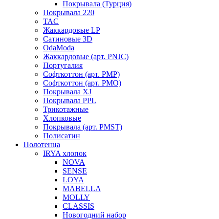
Покрывала (Турция)
Покрывала 220
TAC
Жаккардовые LP
Сатиновые 3D
OdaModa
Жаккардовые (арт. PNJC)
Португалия
Софткоттон (арт. PMP)
Софткоттон (арт. PMO)
Покрывала XJ
Покрывала PPL
Трикотажные
Хлопковые
Покрывала (арт. PMST)
Полисатин
Полотенца
IRYA хлопок
NOVA
SENSE
LOYA
MABELLA
MOLLY
CLASSIS
Новогодний набор