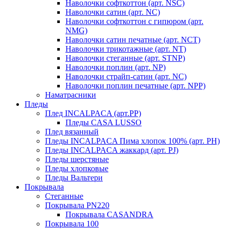
Наволочки софткоттон (арт. NSC)
Наволочки сатин (арт. NC)
Наволочки софткоттон с гипюром (арт.
NMG)
Наволочки сатин печатные (арт. NCT)
Наволочки трикотажные (арт. NT)
Наволочки стеганные (арт. STNP)
Наволочки поплин (арт. NP)
Наволочки страйп-сатин (арт. NC)
Наволочки поплин печатные (арт. NPP)
Наматрасники
Пледы
Плед INCALPACA (арт.PP)
Пледы CASA LUSSO
Плед вязанный
Пледы INCALPACA Пима хлопок 100% (арт. PH)
Пледы INCALPACA жаккард (арт. PJ)
Пледы шерстяные
Пледы хлопковые
Пледы Вальтери
Покрывала
Стеганные
Покрывала PN220
Покрывала CASANDRA
Покрывала 100