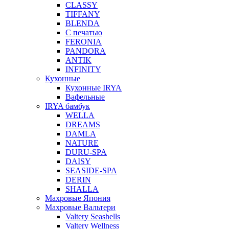
CLASSY
TIFFANY
BLENDA
С печатью
FERONIA
PANDORA
ANTIK
INFINITY
Кухонные
Кухонные IRYA
Вафельные
IRYA бамбук
WELLA
DREAMS
DAMLA
NATURE
DURU-SPA
DAISY
SEASIDE-SPA
DERIN
SHALLA
Махровые Япония
Махровые Вальтери
Valtery Seashells
Valtery Wellness