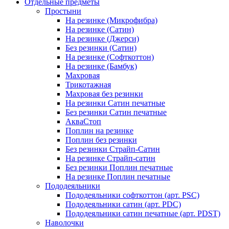
Отдельные предметы
Простыни
На резинке (Микрофибра)
На резинке (Сатин)
На резинке (Джерси)
Без резинки (Сатин)
На резинке (Софткоттон)
На резинке (Бамбук)
Махровая
Трикотажная
Махровая без резинки
На резинки Сатин печатные
Без резинки Сатин печатные
АкваСтоп
Поплин на резинке
Поплин без резинки
Без резинки Страйп-Сатин
На резинке Страйп-сатин
Без резинки Поплин печатные
На резинке Поплин печатные
Пододеяльники
Пододеяльники софткоттон (арт. PSC)
Пододеяльники сатин (арт. PDC)
Пододеяльники сатин печатные (арт. PDST)
Наволочки