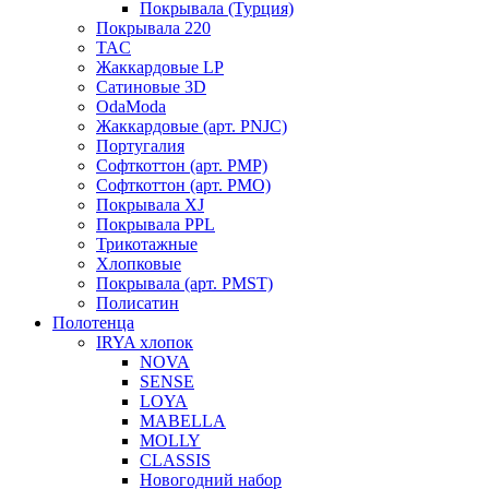
Покрывала (Турция)
Покрывала 220
TAC
Жаккардовые LP
Сатиновые 3D
OdaModa
Жаккардовые (арт. PNJC)
Португалия
Софткоттон (арт. PMP)
Софткоттон (арт. PMO)
Покрывала XJ
Покрывала PPL
Трикотажные
Хлопковые
Покрывала (арт. PMST)
Полисатин
Полотенца
IRYA хлопок
NOVA
SENSE
LOYA
MABELLA
MOLLY
CLASSIS
Новогодний набор