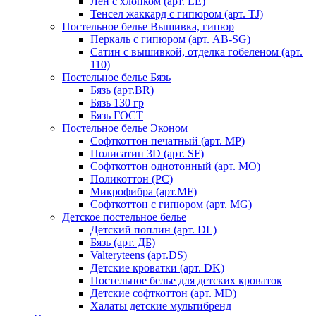
Лен с хлопком (арт. LE)
Тенсел жаккард с гипюром (арт. TJ)
Постельное белье Вышивка, гипюр
Перкаль с гипюром (арт. AB-SG)
Сатин с вышивкой, отделка гобеленом (арт.
110)
Постельное белье Бязь
Бязь (арт.BR)
Бязь 130 гр
Бязь ГОСТ
Постельное белье Эконом
Софткоттон печатный (арт. MР)
Полисатин 3D (арт. SF)
Софткоттон однотонный (арт. MO)
Поликоттон (PC)
Микрофибра (арт.MF)
Софткоттон с гипюром (арт. MG)
Детское постельное белье
Детский поплин (арт. DL)
Бязь (арт. ДБ)
Valteryteens (арт.DS)
Детские кроватки (арт. DK)
Постельное белье для детских кроваток
Детские софткоттон (арт. MD)
Халаты детские мультибренд