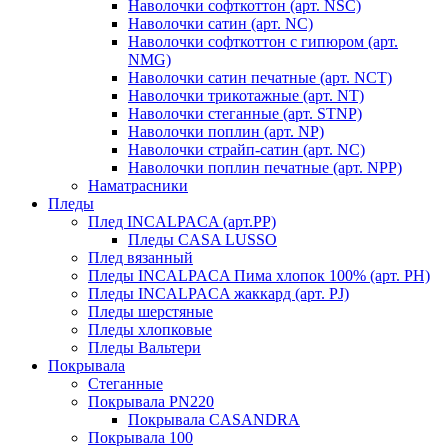
Наволочки софткоттон (арт. NSC)
Наволочки сатин (арт. NC)
Наволочки софткоттон с гипюром (арт.
NMG)
Наволочки сатин печатные (арт. NCT)
Наволочки трикотажные (арт. NT)
Наволочки стеганные (арт. STNP)
Наволочки поплин (арт. NP)
Наволочки страйп-сатин (арт. NC)
Наволочки поплин печатные (арт. NPP)
Наматрасники
Пледы
Плед INCALPACA (арт.PP)
Пледы CASA LUSSO
Плед вязанный
Пледы INCALPACA Пима хлопок 100% (арт. PH)
Пледы INCALPACA жаккард (арт. PJ)
Пледы шерстяные
Пледы хлопковые
Пледы Вальтери
Покрывала
Стеганные
Покрывала PN220
Покрывала CASANDRA
Покрывала 100