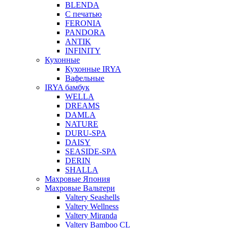
BLENDA
С печатью
FERONIA
PANDORA
ANTIK
INFINITY
Кухонные
Кухонные IRYA
Вафельные
IRYA бамбук
WELLA
DREAMS
DAMLA
NATURE
DURU-SPA
DAISY
SEASIDE-SPA
DERIN
SHALLA
Махровые Япония
Махровые Вальтери
Valtery Seashells
Valtery Wellness
Valtery Miranda
Valtery Bamboo CL