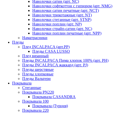
Наволочки сатин (арт. NC)
Наволочки софткоттон с гипюром (арт. NMG)
Наволочки сатин печатные (арт. NCT)
Наволочки трикотажные (арт. NT)
Наволочки стеганные (арт. STNP)
Наволочки поплин (арт. NP)
Наволочки страйп-сатин (арт. NC)
Наволочки поплин печатные (арт. NPP)
Наматрасники
Пледы
Плед INCALPACA (арт.PP)
Пледы CASA LUSSO
Плед вязанный
Пледы INCALPACA Пима хлопок 100% (арт. PH)
Пледы INCALPACA жаккард (арт. PJ)
Пледы шерстяные
Пледы хлопковые
Пледы Вальтери
Покрывала
Стеганные
Покрывала PN220
Покрывала CASANDRA
Покрывала 100
Покрывала (Турция)
Покрывала 220