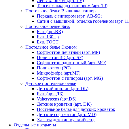
Лен с хлопком (арт. LE)
Тенсел жаккард с гипюром (арт. TJ)
Постельное белье Вышивка, гипюр
Перкаль с гипюром (арт. AB-SG)
Сатин с вышивкой, отделка гобеленом (арт. 11
Постельное белье Бязь
Бязь (арт.BR)
Бязь 130 гр
Бязь ГОСТ
Постельное белье Эконом
Софткоттон печатный (арт. MР)
Полисатин 3D (арт. SF)
Софткоттон однотонный (арт. MO)
Поликоттон (PC)
Микрофибра (арт.MF)
Софткоттон с гипюром (арт. MG)
Детское постельное белье
Детский поплин (арт. DL)
Бязь (арт. ДБ)
Valteryteens (арт.DS)
Детские кроватки (арт. DK)
Постельное белье для детских кроваток
Детские софткоттон (арт. MD)
Халаты детские мультибренд
Отдельные предметы