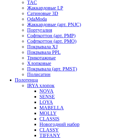
TAC
Жаккардовые LP
Сатиновые 3D
OdaModa
Жаккардовые (арт. PNJC)
Португалия
Софткоттон (арт. PMP)
Софткоттон (арт. PMO)
Покрывала XJ
Покрывала PPL
Трикотажные
Хлопковые
Покрывала (арт. PMST)
Полисатин
Полотенца
IRYA хлопок
NOVA
SENSE
LOYA
MABELLA
MOLLY
CLASSIS
Новогодний набор
CLASSY
TIFFANY