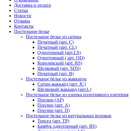
Доставка и оплата
Статьи
Новости
Отзывы
Контакты
Постельное белье
Постельное белье из сатина
Печатный (арт. С)
Печатный (арт. СL)
Однотонный (арт.LS)
Однотонный ( арт. OD)
Королевский (арт. RS)
Шелковый (арт. SDS)
Печатный (арт. В)
Постельное белье из жаккарда
Сатин-жаккард (арт. JC)
Шелковый жаккард (арт.L)
Постельное белье из хлопка полотняного плетения
Поплин (AP)
Поплин (арт. А)
Поплин (арт. П)
Постельное белье из натуральных волокон
Тенсел (арт. ТР)
Бамбук однотонный (арт. BS)