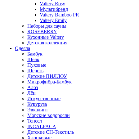
Valtery Rosy
Мультибренд
Valtery Bamboo PR
Valtery Emily
Наборы для сауны
ROSEBERRY
Кухонные Valtery
Детская коллекция
Одеяла
Бамбук
Шелк
Пуховые
Шерсть
Детские ПИЛЛОУ
Микрофибра-Бамбук
Алоэ
Лён
Искусственные
Кукуруза
Эвкалипт
Морские водоросли
Тенсел
INCALPACA
Детские СН-Текстиль
Хлопковые