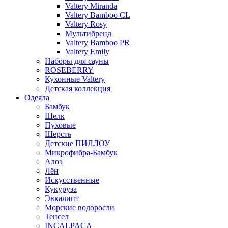
Valtery Miranda
Valtery Bamboo CL
Valtery Rosy
Мультибренд
Valtery Bamboo PR
Valtery Emily
Наборы для сауны
ROSEBERRY
Кухонные Valtery
Детская коллекция
Одеяла
Бамбук
Шелк
Пуховые
Шерсть
Детские ПИЛЛОУ
Микрофибра-Бамбук
Алоэ
Лён
Искусственные
Кукуруза
Эвкалипт
Морские водоросли
Тенсел
INCALPACA