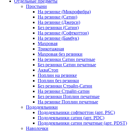
Отдельные предметы
Простыни
На резинке (Микрофибра)
На резинке (Сатин)
На резинке (Джерси)
Без резинки (Сатин)
На резинке (Софткоттон)
На резинке (Бамбук)
Махровая
Трикотажная
Махровая без резинки
На резинки Сатин печатные
Без резинки Сатин печатные
АкваСтоп
Поплин на резинке
Поплин без резинки
Без резинки Страйп-Сатин
На резинке Страйп-сатин
Без резинки Поплин печатные
На резинке Поплин печатные
Пододеяльники
Пододеяльники софткоттон (арт. PSC)
Пододеяльники сатин (арт. PDC)
Пододеяльники сатин печатные (арт. PDST)
Наволочки