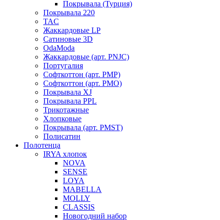
Покрывала (Турция)
Покрывала 220
TAC
Жаккардовые LP
Сатиновые 3D
OdaModa
Жаккардовые (арт. PNJC)
Португалия
Софткоттон (арт. PMP)
Софткоттон (арт. PMO)
Покрывала XJ
Покрывала PPL
Трикотажные
Хлопковые
Покрывала (арт. PMST)
Полисатин
Полотенца
IRYA хлопок
NOVA
SENSE
LOYA
MABELLA
MOLLY
CLASSIS
Новогодний набор