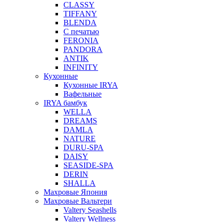
CLASSY
TIFFANY
BLENDA
С печатью
FERONIA
PANDORA
ANTIK
INFINITY
Кухонные
Кухонные IRYA
Вафельные
IRYA бамбук
WELLA
DREAMS
DAMLA
NATURE
DURU-SPA
DAISY
SEASIDE-SPA
DERIN
SHALLA
Махровые Япония
Махровые Вальтери
Valtery Seashells
Valtery Wellness