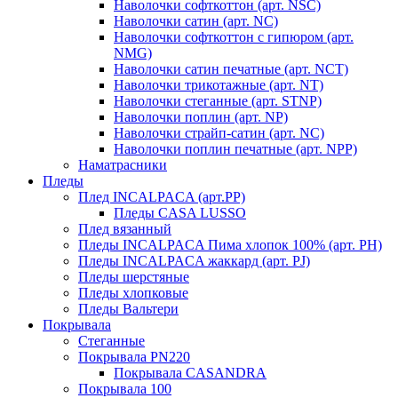
Наволочки софткоттон (арт. NSC)
Наволочки сатин (арт. NC)
Наволочки софткоттон с гипюром (арт.
NMG)
Наволочки сатин печатные (арт. NCT)
Наволочки трикотажные (арт. NT)
Наволочки стеганные (арт. STNP)
Наволочки поплин (арт. NP)
Наволочки страйп-сатин (арт. NC)
Наволочки поплин печатные (арт. NPP)
Наматрасники
Пледы
Плед INCALPACA (арт.PP)
Пледы CASA LUSSO
Плед вязанный
Пледы INCALPACA Пима хлопок 100% (арт. PH)
Пледы INCALPACA жаккард (арт. PJ)
Пледы шерстяные
Пледы хлопковые
Пледы Вальтери
Покрывала
Стеганные
Покрывала PN220
Покрывала CASANDRA
Покрывала 100