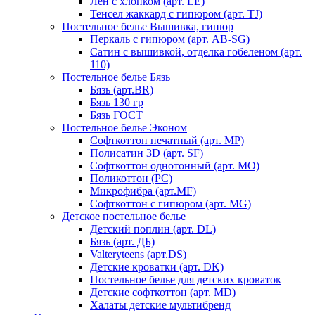
Лен с хлопком (арт. LE)
Тенсел жаккард с гипюром (арт. TJ)
Постельное белье Вышивка, гипюр
Перкаль с гипюром (арт. AB-SG)
Сатин с вышивкой, отделка гобеленом (арт.
110)
Постельное белье Бязь
Бязь (арт.BR)
Бязь 130 гр
Бязь ГОСТ
Постельное белье Эконом
Софткоттон печатный (арт. MР)
Полисатин 3D (арт. SF)
Софткоттон однотонный (арт. MO)
Поликоттон (PC)
Микрофибра (арт.MF)
Софткоттон с гипюром (арт. MG)
Детское постельное белье
Детский поплин (арт. DL)
Бязь (арт. ДБ)
Valteryteens (арт.DS)
Детские кроватки (арт. DK)
Постельное белье для детских кроваток
Детские софткоттон (арт. MD)
Халаты детские мультибренд