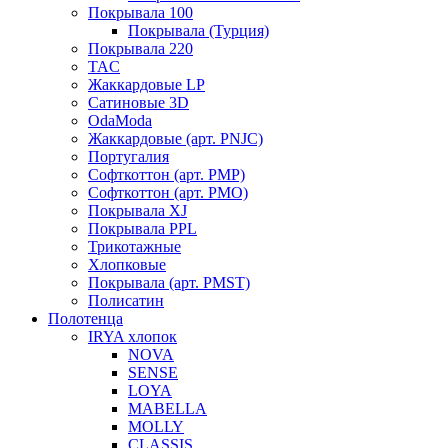
Покрывала 100
Покрывала (Турция)
Покрывала 220
TAC
Жаккардовые LP
Сатиновые 3D
OdaModa
Жаккардовые (арт. PNJC)
Португалия
Софткоттон (арт. PMP)
Софткоттон (арт. PMO)
Покрывала XJ
Покрывала PPL
Трикотажные
Хлопковые
Покрывала (арт. PMST)
Полисатин
Полотенца
IRYA хлопок
NOVA
SENSE
LOYA
MABELLA
MOLLY
CLASSIS