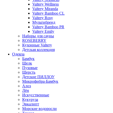
Valtery Wellness
Valtery Miranda
Valtery Bamboo CL
Valtery Rosy
Мультибренд
Valtery Bamboo PR
Valtery Emily
Наборы для сауны
ROSEBERRY
Кухонные Valtery
Детская коллекция
Одеяла
Бамбук
Шелк
Пуховые
Шерсть
Детские ПИЛЛОУ
Микрофибра-Бамбук
Алоэ
Лён
Искусственные
Кукуруза
Эвкалипт
Морские водоросли