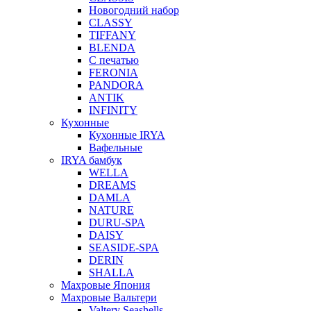
Новогодний набор
CLASSY
TIFFANY
BLENDA
С печатью
FERONIA
PANDORA
ANTIK
INFINITY
Кухонные
Кухонные IRYA
Вафельные
IRYA бамбук
WELLA
DREAMS
DAMLA
NATURE
DURU-SPA
DAISY
SEASIDE-SPA
DERIN
SHALLA
Махровые Япония
Махровые Вальтери
Valtery Seashells