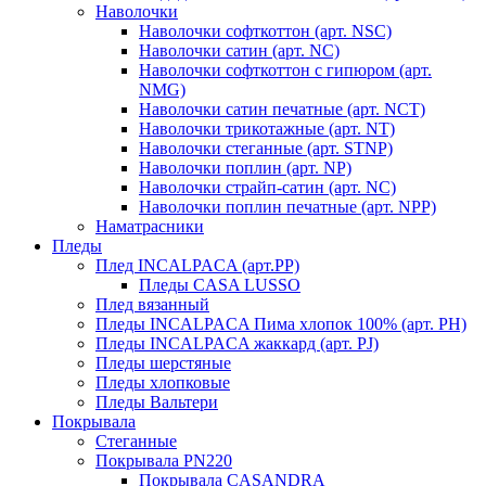
Наволочки
Наволочки софткоттон (арт. NSC)
Наволочки сатин (арт. NC)
Наволочки софткоттон с гипюром (арт.
NMG)
Наволочки сатин печатные (арт. NCT)
Наволочки трикотажные (арт. NT)
Наволочки стеганные (арт. STNP)
Наволочки поплин (арт. NP)
Наволочки страйп-сатин (арт. NC)
Наволочки поплин печатные (арт. NPP)
Наматрасники
Пледы
Плед INCALPACA (арт.PP)
Пледы CASA LUSSO
Плед вязанный
Пледы INCALPACA Пима хлопок 100% (арт. PH)
Пледы INCALPACA жаккард (арт. PJ)
Пледы шерстяные
Пледы хлопковые
Пледы Вальтери
Покрывала
Стеганные
Покрывала PN220
Покрывала CASANDRA