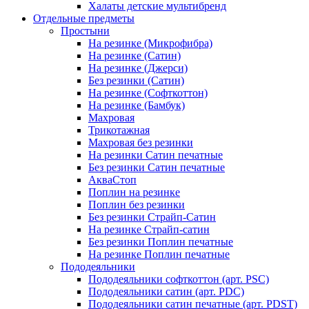
Халаты детские мультибренд
Отдельные предметы
Простыни
На резинке (Микрофибра)
На резинке (Сатин)
На резинке (Джерси)
Без резинки (Сатин)
На резинке (Софткоттон)
На резинке (Бамбук)
Махровая
Трикотажная
Махровая без резинки
На резинки Сатин печатные
Без резинки Сатин печатные
АкваСтоп
Поплин на резинке
Поплин без резинки
Без резинки Страйп-Сатин
На резинке Страйп-сатин
Без резинки Поплин печатные
На резинке Поплин печатные
Пододеяльники
Пододеяльники софткоттон (арт. PSC)
Пододеяльники сатин (арт. PDC)
Пододеяльники сатин печатные (арт. PDST)