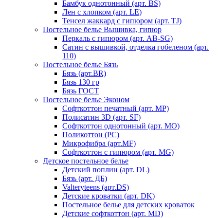
Бамбук однотонный (арт. BS)
Лен с хлопком (арт. LE)
Тенсел жаккард с гипюром (арт. TJ)
Постельное белье Вышивка, гипюр
Перкаль с гипюром (арт. AB-SG)
Сатин с вышивкой, отделка гобеленом (арт.
110)
Постельное белье Бязь
Бязь (арт.BR)
Бязь 130 гр
Бязь ГОСТ
Постельное белье Эконом
Софткоттон печатный (арт. MР)
Полисатин 3D (арт. SF)
Софткоттон однотонный (арт. MO)
Поликоттон (PC)
Микрофибра (арт.MF)
Софткоттон с гипюром (арт. MG)
Детское постельное белье
Детский поплин (арт. DL)
Бязь (арт. ДБ)
Valteryteens (арт.DS)
Детские кроватки (арт. DK)
Постельное белье для детских кроваток
Детские софткоттон (арт. MD)